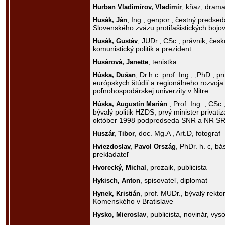
, kňaz, dramat
Hurban Vladimírov,
Vladimír
, Ing., genpor., čestný predse
Husák,
Ján
Slovenského zväzu protifašistických bojo
, JUDr., CSc., právnik, čes
Husák,
Gustáv
komunistický politik a prezident
, tenistka
Husárová,
Janette
, Dr.h.c. prof. Ing., ,PhD., 
Húska,
Dušan
európskych štúdií a regionálneho rozvoja
poľnohospodárskej univerzity v Nitre
, Prof. Ing. , CSc
Húska,
Augustín Marián
bývalý politik HZDS, prvý minister privati
október 1998 podpredseda SNR a NR SR
, doc. Mg.A , Art.D, fotograf
Huszár,
Tibor
, PhDr. h. c, bá
Hviezdoslav,
Pavol Ország
prekladateľ
, prozaik, publicista
Hvorecký,
Michal
, spisovateľ, diplomat
Hykisch,
Anton
, prof. MUDr., bývalý rekto
Hynek,
Kristián
Komenského v Bratislave
, publicista, novinár, v
Hysko,
Mieroslav