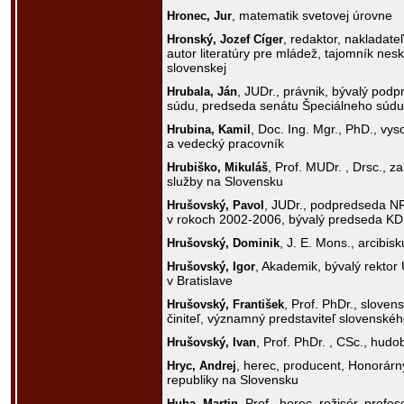
, matematik svetovej úrovne
Hronec,
Jur
, redaktor, nakladateľ
Hronský,
Jozef Cíger
autor literatúry pre mládež, tajomník nes
slovenskej
, JUDr., právnik, bývalý pod
Hrubala,
Ján
súdu, predseda senátu Špeciálneho súdu
, Doc. Ing. Mgr., PhD., vy
Hrubina,
Kamil
a vedecký pracovník
, Prof. MUDr. , Drsc., z
Hrubiško,
Mikuláš
služby na Slovensku
, JUDr., podpredseda 
Hrušovský,
Pavol
v rokoch 2002-2006, bývalý predseda K
, J. E. Mons., arcibis
Hrušovský,
Dominik
, Akademik, bývalý rekto
Hrušovský,
Igor
v Bratislave
, Prof. PhDr., slovens
Hrušovský,
František
činiteľ, významný predstaviteľ slovenskéh
, Prof. PhDr. , CSc., hudo
Hrušovský,
Ivan
, herec, producent, Honorárn
Hryc,
Andrej
republiky na Slovensku
, Prof., herec, režisér, prof
Huba,
Martin