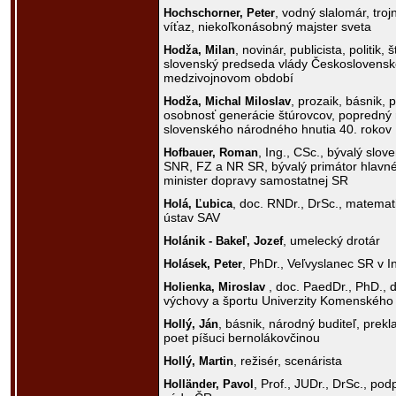
, vodný slalomár, tro
Hochschorner,
Peter
víťaz, niekoľkonásobný majster sveta
, novinár, publicista, politik, 
Hodža,
Milan
slovenský predseda vlády Československe
medzivojnovom období
, prozaik, básnik, 
Hodža,
Michal Miloslav
osobnosť generácie štúrovcov, popredný 
slovenského národného hnutia 40. rokov 
, Ing., CSc., bývalý slov
Hofbauer,
Roman
SNR, FZ a NR SR, bývalý primátor hlavn
minister dopravy samostatnej SR
, doc. RNDr., DrSc., matemat
Holá,
Ľubica
ústav SAV
, umelecký drotár
Holánik - Bakeľ,
Jozef
, PhDr., Veľvyslanec SR v I
Holásek,
Peter
, doc. PaedDr., PhD., 
Holienka,
Miroslav
výchovy a športu Univerzity Komenského 
, básnik, národný buditeľ, prek
Hollý,
Ján
poet píšuci bernolákovčinou
, režisér, scenárista
Hollý,
Martin
, Prof., JUDr., DrSc., p
Holländer,
Pavol