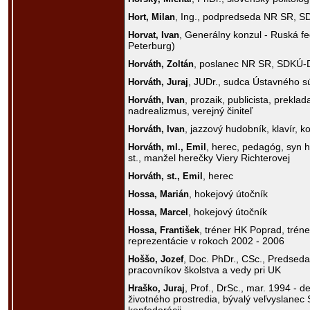
, Ing., podpredseda NR SR, 
Hort,
Milan
, Generálny konzul - Ruská fe
Horvat,
Ivan
Peterburg)
, poslanec NR SR, SDKÚ-
Horváth,
Zoltán
, JUDr., sudca Ústavného 
Horváth,
Juraj
, prozaik, publicista, preklad
Horváth,
Ivan
nadrealizmus, verejný činiteľ
, jazzový hudobník, klavír, 
Horváth,
Ivan
, herec, pedagóg, syn 
Horváth, ml.,
Emil
st., manžel herečky Viery Richterovej
, herec
Horváth, st.,
Emil
, hokejový útočník
Hossa,
Marián
, hokejový útočník
Hossa,
Marcel
, tréner HK Poprad, tréne
Hossa,
František
reprezentácie v rokoch 2002 - 2006
, Doc. PhDr., CSc., Predsed
Hoššo,
Jozef
pracovníkov školstva a vedy pri UK
, Prof., DrSc., mar. 1994 - d
Hraško,
Juraj
životného prostredia, bývalý veľvyslanec 