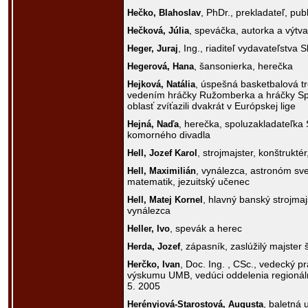
, PhDr., prekladateľ, publ
Hečko,
Blahoslav
, speváčka, autorka a výtv
Hečková,
Júlia
, Ing., riaditeľ vydavateľstva S
Heger,
Juraj
, šansonierka, herečka
Hegerová,
Hana
, úspešná basketbalová tr
Hejková,
Natália
vedením hráčky Ružomberka a hráčky S
oblasť zvíťazili dvakrát v Európskej lige
, herečka, spoluzakladateľka
Hejná,
Naďa
komorného divadla
, strojmajster, konštrukté
Hell,
Jozef Karol
, vynálezca, astronóm s
Hell,
Maximilián
matematik, jezuitský učenec
, hlavný banský strojmajs
Hell,
Matej Kornel
vynálezca
, spevák a herec
Heller,
Ivo
, zápasník, zaslúžilý majster 
Herda,
Jozef
, Doc. Ing. , CSc., vedecký p
Herčko,
Ivan
výskumu UMB, vedúci oddelenia regionál
5. 2005
, baletná 
Herényiová-Starostová,
Augusta