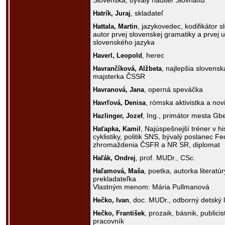
Slovenska, bývalý riaditeľ Slovnaftu
, skladateľ
Hatrík,
Juraj
, jazykovedec, kodifikátor 
Hattala,
Martin
autor prvej slovenskej gramatiky a prvej 
slovenského jazyka
, herec
Haverl,
Leopold
, najlepšia slovens
Havrančíková,
Alžbeta
majsterka ČSSR
, operná speváčka
Havranová,
Jana
, rómska aktivistka a nov
Havrľová,
Denisa
, Ing., primátor mesta Gb
Hazlinger,
Jozef
, Najúspešnejší tréner v hi
Haťapka,
Kamil
cyklistiky, politik SNS, bývalý poslanec F
zhromaždenia ČSFR a NR SR, diplomat
, prof. MUDr., CSc.
Haľák,
Ondrej
, poetka, autorka literatú
Haľamová,
Maša
prekladateľka
Vlastným menom: Mária Pullmanová
, doc. MUDr., odborný detský 
Hečko,
Ivan
, prozaik, básnik, publici
Hečko,
František
pracovník