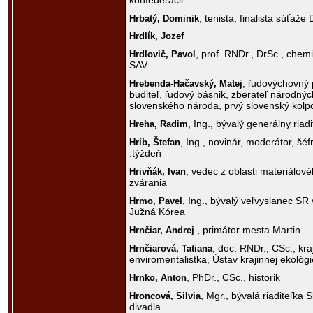
konfederácii
, tenista, finalista súťaže
Hrbatý,
Dominik
Hrdlík,
Jozef
, prof. RNDr., DrSc., chem
Hrdlovič,
Pavol
SAV
, ľudovýchovný 
Hrebenda-Hačavský,
Matej
buditeľ, ľudový básnik, zberateľ národnýc
slovenského národa, prvý slovenský kolpo
, Ing., bývalý generálny riadi
Hreha,
Radim
, Ing., novinár, moderátor, šé
Hríb,
Štefan
.týždeň
, vedec z oblasti materiálové
Hrivňák,
Ivan
zvárania
, Ing., bývalý veľvyslanec SR 
Hrmo,
Pavel
Južná Kórea
, primátor mesta Martin
Hrnčiar,
Andrej
, doc. RNDr., CSc., kra
Hrnčiarová,
Tatiana
enviromentalistka, Ústav krajinnej ekológ
, PhDr., CSc., historik
Hrnko,
Anton
, Mgr., bývalá riaditeľk
Hroncová,
Silvia
divadla