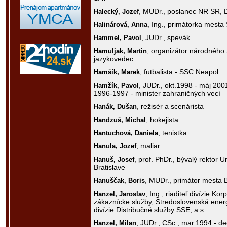
, MUDr., poslanec NR SR,
Halecký,
Jozef
, Ing., primátorka mesta
Halinárová,
Anna
, JUDr., spevák
Hammel,
Pavol
, organizátor národného ž
Hamuljak,
Martin
jazykovedec
, futbalista - SSC Neapol
Hamšík,
Marek
, JUDr., okt.1998 - máj 200
Hamžík,
Pavol
1996-1997 - minister zahraničných vecí
, režisér a scenárista
Hanák,
Dušan
, hokejista
Handzuš,
Michal
, tenistka
Hantuchová,
Daniela
, maliar
Hanula,
Jozef
, prof. PhDr., bývalý rektor
Hanuš,
Josef
Bratislave
, MUDr., primátor mesta 
Hanuščak,
Boris
, Ing., riaditeľ divízie K
Hanzel,
Jaroslav
zákaznícke služby, Stredoslovenská energet
divízie Distribučné služby SSE, a.s.
, JUDr., CSc., mar.1994 - de
Hanzel,
Milan