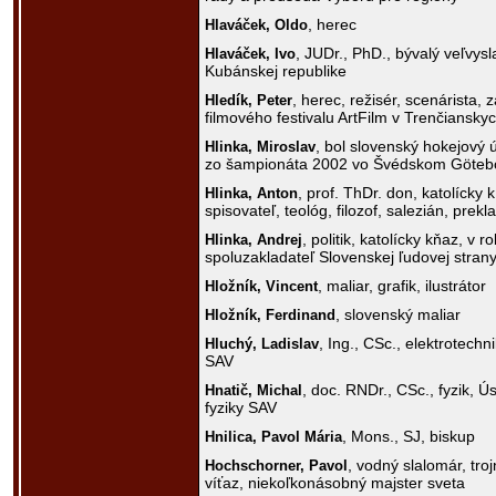
, herec
Hlaváček,
Oldo
, JUDr., PhD., bývalý veľvysl
Hlaváček,
Ivo
Kubánskej republike
, herec, režisér, scenárista, z
Hledík,
Peter
filmového festivalu ArtFilm v Trenčianskyc
, bol slovenský hokejový 
Hlinka,
Miroslav
zo šampionáta 2002 vo Švédskom Göteb
, prof. ThDr. don, katolícky k
Hlinka,
Anton
spisovateľ, teológ, filozof, salezián, prekl
, politik, katolícky kňaz, v 
Hlinka,
Andrej
spoluzakladateľ Slovenskej ľudovej stran
, maliar, grafik, ilustrátor
Hložník,
Vincent
, slovenský maliar
Hložník,
Ferdinand
, Ing., CSc., elektrotechn
Hluchý,
Ladislav
SAV
, doc. RNDr., CSc., fyzik, Ú
Hnatič,
Michal
fyziky SAV
, Mons., SJ, biskup
Hnilica,
Pavol Mária
, vodný slalomár, tro
Hochschorner,
Pavol
víťaz, niekoľkonásobný majster sveta