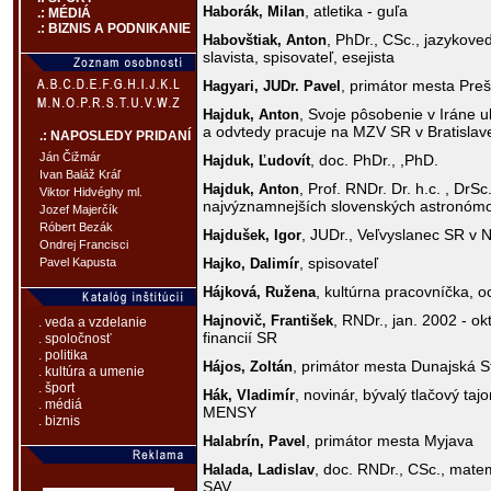
, atletika - guľa
Haborák,
Milan
.: MÉDIÁ
.: BIZNIS A PODNIKANIE
, PhDr., CSc., jazykoved
Habovštiak,
Anton
slavista, spisovateľ, esejista
, primátor mesta Pre
Hagyari,
JUDr. Pavel
, Svoje pôsobenie v Iráne u
Hajduk,
Anton
a odvtedy pracuje na MZV SR v Bratislav
.: NAPOSLEDY PRIDANÍ
Ján Čižmár
, doc. PhDr., ,PhD.
Hajduk,
Ľudovít
Ivan Baláž Kráľ
, Prof. RNDr. Dr. h.c. , DrSc
Hajduk,
Anton
Viktor Hidvéghy ml.
najvýznamnejších slovenských astronóm
Jozef Majerčík
Róbert Bezák
, JUDr., Veľvyslanec SR v N
Hajdušek,
Igor
Ondrej Francisci
, spisovateľ
Hajko,
Dalimír
Pavel Kapusta
, kultúrna pracovníčka, 
Hájková,
Ružena
, RNDr., jan. 2002 - ok
Hajnovič,
František
. veda a vzdelanie
financií SR
. spoločnosť
. politika
, primátor mesta Dunajská S
Hájos,
Zoltán
. kultúra a umenie
. šport
, novinár, bývalý tlačový ta
Hák,
Vladimír
. médiá
MENSY
. biznis
, primátor mesta Myjava
Halabrín,
Pavel
, doc. RNDr., CSc., matem
Halada,
Ladislav
SAV