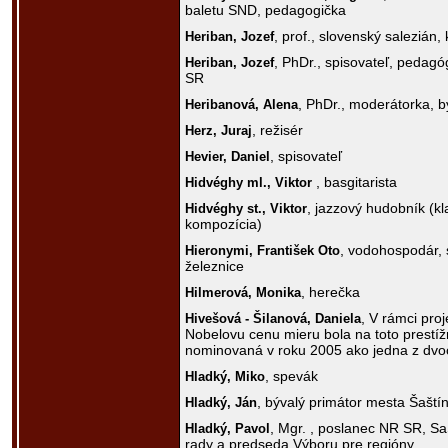
baletu SND, pedagogička
, prof., slovenský salezián, 
Heriban,
Jozef
, PhDr., spisovateľ, pedag
Heriban,
Jozef
SR
, PhDr., moderátorka, b
Heribanová,
Alena
, režisér
Herz,
Juraj
, spisovateľ
Hevier,
Daniel
, basgitarista
Hidvéghy ml.,
Viktor
, jazzový hudobník (kl
Hidvéghy st.,
Viktor
kompozícia)
, vodohospodár, s
Hieronymi,
František Oto
železnice
, herečka
Hilmerová,
Monika
, V rámci pro
Hivešová - Šilanová,
Daniela
Nobelovu cenu mieru bola na toto prestí
nominovaná v roku 2005 ako jedna z dvo
, spevák
Hladký,
Miko
, bývalý primátor mesta Šaštín
Hladký,
Ján
, Mgr. , poslanec NR SR, Sa
Hladký,
Pavol
rady a predseda Výboru pre regióny