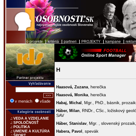
|
|
|
|
|
o projekte
kritériá
partneri
PROJEKTY
kampane
rekla
H
, herečka
Haasová,
Zuzana
, herečka
Haasová,
Monika
v menách
všade
, Mgr., PhD., básnik, prozaik
Habaj,
Michal
, RNDr., CSc., ložiskový geol
Háber,
Milan
SAV
.: VEDA A VZDELANIE
.: SPOLOČNOSŤ
, Mgr. , slovenský prozaik
Háber,
Stanislav
.: POLITIKA
, spevák
Habera,
Pavol
.: UMENIE A KULTÚRA
.: ŠPORT