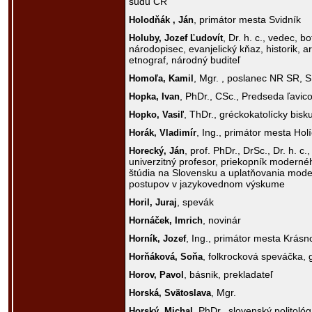
súdu ČR
, primátor mesta Svidník
Holodňák ,
Ján
, Dr. h. c., vedec, bo
Holuby,
Jozef Ľudovít
národopisec, evanjelický kňaz, historik, a
etnograf, národný buditeľ
, Mgr. , poslanec NR SR,
Homoľa,
Kamil
, PhDr., CSc., Predseda ľavic
Hopka,
Ivan
, ThDr., gréckokatolícky bisk
Hopko,
Vasiľ
, Ing., primátor mesta Holí
Horák,
Vladimír
, prof. PhDr., DrSc., Dr. h. c
Horecký,
Ján
univerzitný profesor, priekopník moderné
štúdia na Slovensku a uplatňovania mod
postupov v jazykovednom výskume
, spevák
Horil,
Juraj
, novinár
Hornáček,
Imrich
, Ing., primátor mesta Krás
Horník,
Jozef
, folkrocková speváčka, g
Horňáková,
Soňa
, básnik, prekladateľ
Horov,
Pavol
, Mgr.
Horská,
Svätoslava
, PhDr., slovenský politológ
Horský,
Michal