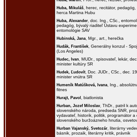
, herec, recitátor, pedagóg
Huba,
Mikuláš
herca Martina Hubu
, doc. Ing., CSc., entom
Huba,
Alexander
pedagóg, bývalý riaditeľ Ústavu experimen
entomológie SAV
, Mgr., art., herečka
Hubinská,
Jana
, Generálny konzul - Spo
Hudák,
František
(Los Angeles)
, MUDr., spisovateľ, lekár, dec
Hudec,
Ivan
minister kultúry SR
, Doc. JUDr., CSc., dec. 1
Hudek,
Ľudovít
minister vnútra SR
, Ing., absolút
Humeník Matúšková,
Ivana
fitnes
, biatlonista
Hurajt,
Pavol
, ThDr., patril k au
Hurban,
Jozef Miloslav
slovenského národa, predseda SNR, proza
vydavateľ, historik, politik, programátor a
slovenského buržoázneho hnutia, osveto
, literárny vede
Hurban Vajanský,
Svetozár
básnik, prozaik, literárny kritik, právnik