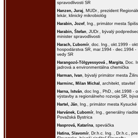
spravodlivosti SR
, MUDr., prezident Regionál
Hanzen,
Juraj
lekár, klinický mikrobiológ
, Ing., primátor mesta Spiš
Harabin,
Jozef
, JUDr., bývalý podpredse
Harabin,
Štefan
minister spravodlivosti
, doc. Ing., okt.1999 - ok
Harach,
Ľubomír
hospodárstva SR, mar.1994 - dec.1994 - m
vedy SR
, Doc. I
Harangozó-Tölgyessyová ,
Margita
jadrová a environmentálna chemička
, bývalý primátor mesta Žilin
Harman,
Ivan
, architekt, staviteľ
Harminc,
Milan Michal
, doc Ing., PhD., okt.1998 - 
Harna,
István
výstavby a regionálneho rozvoja SR, býv
, Ing., primátor mesta Kysuck
Hartel,
Ján
, Ing., generálny riadit
Harvánek,
Ľubomír
Považská Bystrica
, speváčka
Hasprová,
Katarína
, Dr.h.c. Ing. , Dr.h.c., 
Hatina,
Slavomír