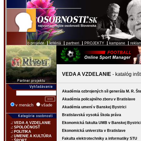
|
|
|
|
|
o projekte
kritériá
partneri
PROJEKTY
kampane
rekla
VEDA A VZDELANIE
- katalóg inšt
Akadémia ozbrojených síl generála M. R. Šte
Akadémia policajného zboru v Bratislave
v menách
všade
Akadémia umení v Banskej Bystrici
Bratislavská vysoká škola práva
Ekonomická fakulta UMB v Banskej Bystric
.: VEDA A VZDELANIE
.: SPOLOČNOSŤ
Ekonomická univerzita v Bratislave
.: POLITIKA
.: UMENIE A KULTÚRA
Fakulta elektrotechniky a informatiky STU
.: ŠPORT