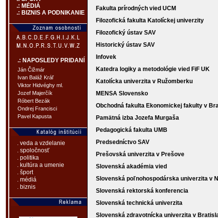
.: MÉDIÁ
Fakulta prírodných vied UCM
.: BIZNIS A PODNIKANIE
Filozofická fakulta Katolíckej univerzity
Filozofický ústav SAV
Historický ústav SAV
Infovek
.: NAPOSLEDY PRIDANÍ
Katedra logiky a metodológie vied FiF UK
Ján Čižmár
Ivan Baláž Kráľ
Katolícka univerzita v Ružomberku
Viktor Hidvéghy ml.
MENSA Slovensko
Jozef Majerčík
Róbert Bezák
Obchodná fakulta Ekonomickej fakulty v Bra
Ondrej Francisci
Pavel Kapusta
Pamätná izba Jozefa Murgaša
Pedagogická fakulta UMB
Predsedníctvo SAV
. veda a vzdelanie
. spoločnosť
Prešovská univerzita v Prešove
. politika
. kultúra a umenie
Slovenská akadémia vied
. šport
Slovenská poľnohospodárska univerzita v N
. médiá
. biznis
Slovenská rektorská konferencia
Slovenská technická univerzita
Slovenská zdravotnícka univerzita v Bratisl