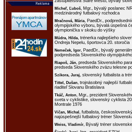
zastupiteľstva Staré Mesto, bývalý slove
, Mgr., bývalý poslanec 
Micheľ,
Ľuboš
medzinárodný futbalový rozhodca
, PaedDr., podpredsedn
Mračnová,
Mária
olympijského výboru, bývalá úspešná 
olympionička v skoku do výšky
, trénerka najlepšieho slov
Múdra,
Hilda
Ondreja Nepelu, športovca 20. storočia
, PaedDr., bývalý generál
Nemeček,
Igor
podpredseda Slovenského olympijského
, predseda Slovenského para
Riapoš,
Ján
predseda Slovenského zväzu telesne po
, slovenský futbalista a tré
Szikora,
Juraj
, trojnásobný najlepší futba
Tittel,
Dušan
riaditeľ Slovanu Bratislava
, Mgr., prezident Slovenskéh
Tkáč,
Anton
sveta v cyklistike, slovenský cyklista 20
Montrale 1976
, futbalista, československ
Vičan,
Michal
najúspešnejší futbalový tréner Slovensk
, Bývalý tréner slovenske
Weiss,
Vladimír