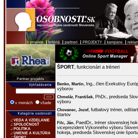
|
|
|
|
|
o projekte
kritériá
partneri
PROJEKTY
kampane
rekla
ŠPORT
, funkcionári a tréneri
, Ing., člen Exekutívy Eur
Benko,
Martin
výborov
, PhDr., predseda Slo
Chmelár,
František
výboru
v menách
všade
, futbalový tréner, odšta
Chovanec,
Jozef
štartov
.: VEDA A VZDELANIE
, PaedDr., tréner slovenskej hok
Filc,
Ján
.: SPOLOČNOSŤ
viceprezident Výkonného výboru Slove
.: POLITIKA
hokeja, predseda Slovenskej únie šport
.: UMENIE A KULTÚRA
.: ŠPORT