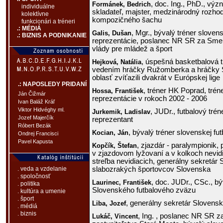
, doc. Ing., PhD., v
Formánek,
Bedrich
individuálne
skladateľ, majster, medzinárodný rozhod
kolektívne
kompozičného šachu
funkcionári a tréneri
.: MÉDIÁ
, Mgr., bývalý tréner slovens
Galis,
Dušan
.: BIZNIS A PODNIKANIE
reprezentácie, poslanec NR SR za Sm
vlády pre mládež a šport
, úspešná basketbalová t
Hejková,
Natália
vedením hráčky Ružomberka a hráčky
oblasť zvíťazili dvakrát v Európskej lige
.: NAPOSLEDY PRIDANÍ
, tréner HK Poprad, trén
Hossa,
František
Ján Čižmár
reprezentácie v rokoch 2002 - 2006
Ivan Baláž Kráľ
Viktor Hidvéghy ml.
, JUDr., futbalový tré
Jurkemik,
Ladislav
Jozef Majerčík
reprezentant
Róbert Bezák
, bývalý tréner slovenskej fu
Kocian,
Ján
Ondrej Francisci
Pavel Kapusta
, zjazdár - paralympionik,
Kopčík,
Štefan
v zjazdovom lyžovaní a v kolkoch nevid
streľba nevidiacich, generálny sekretár 
slabozrakých športovcov Slovenska
. veda a vzdelanie
. spoločnosť
, doc. JUDr., CSc., bý
Laurinec,
František
. politika
Slovenského futbalového zväzu
. kultúra a umenie
. šport
, generálny sekretár Slovens
Liba,
Jozef
. médiá
. biznis
, Ing. , poslanec NR SR 
Lukáč,
Vincent