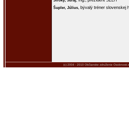
, Ing., prezident SZĽH
Široký,
Juraj
, bývalý tréner slovenskej 
Šupler,
Július
(c) 2004 - 2010
Občianske združenie Osobnosti.