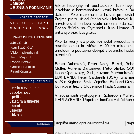
.: MÉDIÁ
Viktor Hidvéghy ml. pochádza z Bratislavy.
.: BIZNIS A PODNIKANIE
klavirista a kontrabasista, ktorý hrával 
ďalšími. Ako malému mu hrával pri postel
Zrejme preto už od útleho veku inklinoval k
navštevovať Ľudovú školu umenia, kde sa i
Počas štúdia na Gymnáziu Jura Hronca (1
priťahuje viac basgitara.
.: NAPOSLEDY PRIDANÍ
Ako 17-ročný sa preto rozhodol presedlať n
Ján Čižmár
otvorilo cestu ku sláve. V 20tich rokoch 
Ivan Baláž Kráľ
umelcom a postupne dobíjať slovenskú hudo
Viktor Hidvéghy ml.
akými sú:
Jozef Majerčík
Róbert Bezák
Beata Dubasová, Peter Nagy, ELÁN, Robo 
Ondrej Francisci
Müller, Adriena Bartošová, Peťo Slivka, SO
Pavel Kapusta
Robo Opatovský, 3+1, Zuzana Suchánková, 
LUX BAND, Peter Cardarelli (USA), Starman
VUS a Bigband Pavla Zajačka, Bigband Gus
Účinkoval tiež v Slovensko hľadá Superstar.
. veda a vzdelanie
. spoločnosť
V súčasnosti vystupuje s Richardom Müller
. politika
REPLAYBAND. Popritom hosťuje v štúdiách 
. kultúra a umenie
. šport
. médiá
. biznis
doplňte alebo opravte informácie
dopl
Zdroj: E-mailová korešpondencia s Viktorom Hidv