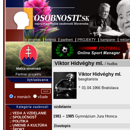
|
|
|
|
|
o projekte
kritériá
partneri
PROJEKTY
kampane
rekla
Viktor Hidvéghy ml.
/ hudba
Viktor Hidvéghy ml.
basgitarista
01.04.1966 Bratislava
*
v menách
všade
vzdelanie
.: VEDA A VZDELANIE
1981 − 1985
Gymnázium Jura Hronca
.: SPOLOČNOSŤ
.: POLITIKA
.: UMENIE A KULTÚRA
životopis
.: ŠPORT