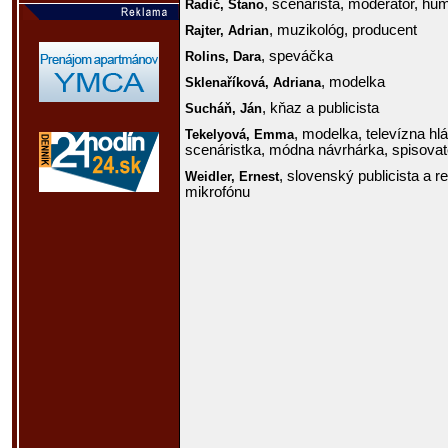
, scenárista, moderátor, hum
Radič,
Stano
, muzikológ, producent
Rajter,
Adrian
, speváčka
Rolins,
Dara
, modelka
Sklenaříková,
Adriana
, kňaz a publicista
Sucháň,
Ján
, modelka, televízna hl
Tekelyová,
Emma
scenáristka, módna návrhárka, spisovat
, slovenský publicista a r
Weidler,
Ernest
mikrofónu