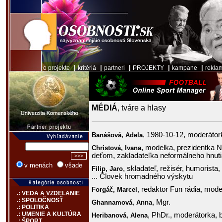
|
|
|
|
|
o projekte
kritériá
partneri
PROJEKTY
kampane
rekla
MÉDIÁ
, tváre a hlasy
, 1980-10-12, moderátor
Banášová,
Adela
, modelka, prezidentka 
Christová,
Ivana
deťom, zakladateľka neformálneho hnut
v menách
všade
, skladateľ, režisér, humorist
Filip,
Jaro
... Človek hromadného výskytu
, redaktor Fun rádia, mode
Forgáč,
Marcel
.: VEDA A VZDELANIE
.: SPOLOČNOSŤ
, Mgr.
Ghannamová,
Anna
.: POLITIKA
.: UMENIE A KULTÚRA
, PhDr., moderátorka, 
Heribanová,
Alena
.: ŠPORT