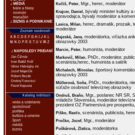
, Mgr., herec, moderátor
Kočiš,
Peter
.: MÉDIÁ
tváre a hlasy
, bývalý minister kultúry 
Krajcer,
Daniel
novinári
spravodajca, bývalý moderátor a komentá
manažéri
.: BIZNIS A PODNIKANIE
, herec, dramatik, prozaik, t
Lasica,
Milan
moderátor
, moderátorka, víťazka an
Majeská,
Jana
obrazovky 2003
, humorista, moderátor
Marcin,
Peter
.: NAPOSLEDY PRIDANÍ
, PhDr., moderátor, publi
Ján Čižmár
Markovič,
Milan
scenárista,herec, humorista a satirik
Ivan Baláž Kráľ
Viktor Hidvéghy ml.
, športový komentátor
Michalech,
Miroslav
Jozef Majerčík
obrazovky 2003
Róbert Bezák
Ondrej Francisci
, PhDr., moderátorka, n
Müllerová,
Soňa
Pavel Kapusta
súťaže osobnosť televíznej obrazovky
, Mgr., poslanec NR SR, 
Ondruš,
Braňo
mládeže Slovenska, moderátor televízn
. veda a vzdelanie
prezident OZ Partnerstvá pre prosperitu,
. spoločnosť
. politika
, scenárista, publicista, her
Piško,
Rasťo
. kultúra a umenie
, Mgr., moderátor
. šport
Pročko,
Jozef
. médiá
, moderátorka
Puškárová,
Zlatica
. biznis