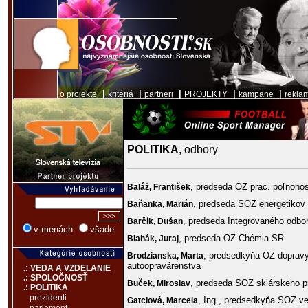
|
|
|
|
|
o projekte
kritériá
partneri
PROJEKTY
kampane
rekla
POLITIKA
, odbory
, predseda OZ prac. poľnoho
Baláž,
František
, predseda SOZ energetikov
Baňanka,
Marián
, predseda Integrovaného odbo
Barčík,
Dušan
v menách
všade
, predseda OZ Chémia SR
Blahák,
Juraj
, predsedkyňa OZ dopravy
Brodzianska,
Marta
autoopravárenstva
.: VEDA A VZDELANIE
.: SPOLOČNOSŤ
, predseda SOZ sklárskeho p
Buček,
Miroslav
.: POLITIKA
prezidenti
, Ing., predsedkyňa SOZ ve
Gatciová,
Marcela