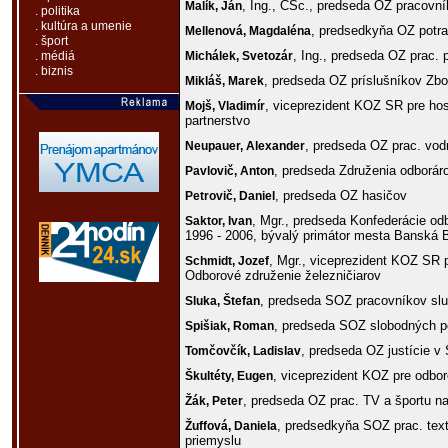
, Ing., CSc., predseda OZ pracovn
Malík,
Ján
. politika
. kultúra a umenie
, predsedkyňa OZ potr
Mellenová,
Magdaléna
. šport
, Ing., predseda OZ prac. 
Michálek,
Svetozár
. médiá
. biznis
, predseda OZ príslušníkov Zbor
Mikláš,
Marek
, viceprezident KOZ SR pre hos
Mojš,
Vladimír
partnerstvo
, predseda OZ prac. vod
Neupauer,
Alexander
, predseda Združenia odboráro
Pavlovič,
Anton
, predseda OZ hasičov
Petrovič,
Daniel
, Mgr., predseda Konfederácie o
Saktor,
Ivan
1996 - 2006, bývalý primátor mesta Banská 
, Mgr., viceprezident KOZ SR 
Schmidt,
Jozef
Odborové združenie železničiarov
, predseda SOZ pracovníkov slu
Sluka,
Štefan
, predseda SOZ slobodných p
Spišiak,
Roman
, predseda OZ justície v
Tomčovčík,
Ladislav
, viceprezident KOZ pre odbor
Škultéty,
Eugen
, predseda OZ prac. TV a športu n
Žák,
Peter
, predsedkyňa SOZ prac. text
Žuffová,
Daniela
priemyslu