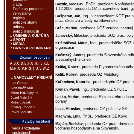
parlament
, PhDr., prezident Konfeder
Gazdík,
Miroslav
vláda
1.12.2006, predseda OZ pracovníkov baní, ge
Európsky parlament
veľvyslanci
, Ing., viceprezident KOZ pre
Gašperan,
Ján
regióny
prac. školstva a vedy na Slovensku
politické strany
odbory
, predseda NOZ verejnej cestnej
Grác,
Marián
politici minulosti
, predseda SOZ prac. poly
Janovský,
Miloslav
.: UMENIE A KULTÚRA
.: ŠPORT
, Ing., predsedníčka SOZ 
Krištofičová,
Mária
.: MÉDIÁ
organizácií
.: BIZNIS A PODNIKANIE
, predseda Slovenského odb
Kučinský,
Andrej
a sociálnych služieb
, predseda Plynárenského odb
Kulifaj,
Robert
, predseda OZ Metalurg
Kulik,
Róbert
.: NAPOSLEDY PRIDANÍ
, predsedkyňa OZ prac. 
Kuľandová,
Katarína
Ján Čižmár
Ivan Baláž Kráľ
, Ing., predseda OZ SPOJE
Kyman,
Pavel
Viktor Hidvéghy ml.
, predseda Slovenského odbor
Lacko,
Marián
Jozef Majerčík
obrany
Róbert Bezák
Ondrej Francisci
, predseda OZ polície v SR
Litva,
Miroslav
Pavel Kapusta
, PhDr., predseda OZ Kovo
Machyna,
Emil
, predseda OZ prac. drevospr
Majtán,
Borislav
vodného hospodárstva na Slovensku
. veda a vzdelanie
. spoločnosť