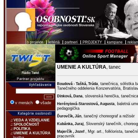
|
|
|
|
|
o projekte
kritériá
partneri
PROJEKTY
kampane
rekla
UMENIE A KULTÚRA
, tanec
, tanečnica, sólistka 
Boudová - Tašká,
Trúda
Tanečného oddelenia Konzervatória, Bratisla
, slovenská herečka, tanečnic
Dinková,
Dana
v menách
všade
, baletná um
Herényiová-Starostová,
Augusta
pedagogička
, tanečný choreograf a režisér
Ďurovčík,
Ján
.: VEDA A VZDELANIE
, Slovenský tanečník, choreog
Kubánka,
Juraj
.: SPOLOČNOSŤ
.: POLITIKA
, Mgr. art., folklorista, taneč
Majerčík ,
Jozef
.: UMENIE A KULTÚRA
pracovník
hudba