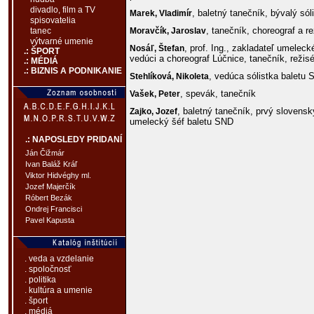
divadlo, film a TV
, baletný tanečník, bývalý só
Marek,
Vladimír
spisovatelia
, tanečník, choreograf a re
Moravčík,
Jaroslav
tanec
výtvarné umenie
, prof. Ing., zakladateľ umelec
Nosáľ,
Štefan
.: ŠPORT
vedúci a choreograf Lúčnice, tanečník, režis
.: MÉDIÁ
.: BIZNIS A PODNIKANIE
, vedúca sólistka baletu
Stehlíková,
Nikoleta
, spevák, tanečník
Vašek,
Peter
, baletný tanečník, prvý slovens
Zajko,
Jozef
umelecký šéf baletu SND
.: NAPOSLEDY PRIDANÍ
Ján Čižmár
Ivan Baláž Kráľ
Viktor Hidvéghy ml.
Jozef Majerčík
Róbert Bezák
Ondrej Francisci
Pavel Kapusta
. veda a vzdelanie
. spoločnosť
. politika
. kultúra a umenie
. šport
. médiá