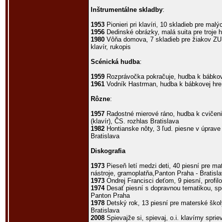
Inštrumentálne skladby
:
1953
Pionieri pri klavíri, 10 skladieb pre malý
1956
Dedinské obrázky, malá suita pre troje hu
1980
Vôňa domova, 7 skladieb pre žiakov ZUŠ, 
klavír, rukopis
Scénická hudba
:
1959
Rozprávočka pokračuje, hudba k bábkovej
1961
Vodník Hastrman, hudba k bábkovej hre p
Rôzne
:
1957
Radostné mierové ráno, hudba k cvičeniu
(klavír), ČS. rozhlas Bratislava
1982
Hontianske nôty, 3 ľud. piesne v úprave 
Bratislava
Diskografia
1973
Pieseň letí medzi deti, 40 piesní pre ma
nástroje, gramoplatňa,Panton Praha - Bratisl
1973
Ondrej Francisci deťom, 9 piesní, profi
1974
Desať piesní s dopravnou tematikou, spe
Panton Praha
1978
Detský rok, 13 piesní pre materské ško
Bratislava
2008
Spievajže si, spievaj, o.i. klavírny spri