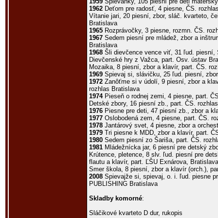
1959
Spievanky, 105 piesní pre deti materský
1962
Deťom pre radosť, 4 piesne, ČS. rozhlas
Vítanie jari, 20 piesní, zbor, sláč. kvarteto, č
Bratislava
1965
Rozprávočky, 3 piesne, rozmn. ČS. rozh
1967
Sedem piesní pre mládež, zbor a inštrum
Bratislava
1968
Šli dievčence vence viť, 31 ľud. piesní,
Dievčenské hry z Važca, part. Osv. ústav Bra
Mozaika, 8 piesní, zbor a klavír, part. ČS. ro
1969
Spievaj si, slávičku, 25 ľud. piesní, zb
1972
Zanôťme si v údolí, 9 piesní, zbor a klaví
rozhlas Bratislava
1974
Pieseň o rodnej zemi, 4 piesne, part. ČS
Detské zbory, 16 piesní zb., part. ČS. rozhlas
1976
Piesne pre deti, 47 piesní zb., zbor a kl
1977
Oslobodená zem, 4 piesne, part. ČS. roz
1978
Jantárový svet, 4 piesne, zbor a orcheste
1979
Tri piesne k MDD, zbor a klavír, part. ČS
1980
Sedem piesní zo Šariša, part. ČS. rozhl
1981
Mládežnícka jar, 6 piesní pre detský zbo
Krútence, pletence, 8 slv. ľud. piesní pre det
flautu a klavír, part. ĽŠU Exnárova, Bratislav
Smer škola, 8 piesní, zbor a klavír (orch.), pa
2008
Spievajže si, spievaj, o. i. ľud. piesne p
PUBLISHING Bratislava
Skladby komorné
:
Sláčikové kvarteto D dur, rukopis