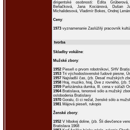
dirigentské osobnosti: Edita Grúberov
Beňačková, Jana Kociánová, Dušan Ja
Michalidesová, Vladimír Bokes, Ondrej Lenárd
Ceny
:
1973
vyznamenanie Zaslúžilý pracovník kultú
tvorba
Skladby vokálne
:
Mužské zbory
:
1952
Pieseň o prvom robotníkovi, SHV Bratis
1953
Tri východoslovenské ľudové piesne, Ús
1957
Najsladší čas, (zb. Desať mužských zb
1958
Hraj, muziko, hraj, Dve z rovného, (zb.
1959
Partizánska dumka, lll. cena v súťaži Os
1964
Bratislava, tenorové sólo a mužský zbor,
oslobodenia Bratislavy
1970
Goralu, či ci nežal, ženské sólo a mužs
1981
Májová pieseň, rukopis
Ženské zbory
:
1952
V hlbokej doline, (zb. Šli dievčence ven
Bratislava 1968