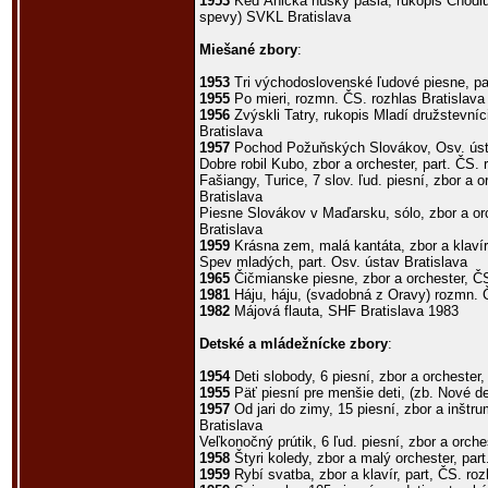
1953
Keď Anička húsky pásla, rukopis Chodi
spevy) SVKL Bratislava
Miešané zbory
:
1953
Tri východoslovenské ľudové piesne, par
1955
Po mieri, rozmn. ČS. rozhlas Bratislava
1956
Zvýskli Tatry, rukopis Mladí družstevníc
Bratislava
1957
Pochod Požuňských Slovákov, Osv. úst
Dobre robil Kubo, zbor a orchester, part. ČS. 
Fašiangy, Turice, 7 slov. ľud. piesní, zbor a o
Bratislava
Piesne Slovákov v Maďarsku, sólo, zbor a orc
Bratislava
1959
Krásna zem, malá kantáta, zbor a klavír,
Spev mladých, part. Osv. ústav Bratislava
1965
Čičmianske piesne, zbor a orchester, ČS
1981
Háju, háju, (svadobná z Oravy) rozmn. Č
1982
Májová flauta, SHF Bratislava 1983
Detské a mládežnícke zbory
:
1954
Deti slobody, 6 piesní, zbor a orchester,
1955
Päť piesní pre menšie deti, (zb. Nové d
1957
Od jari do zimy, 15 piesní, zbor a inštru
Bratislava
Veľkonočný prútik, 6 ľud. piesní, zbor a orche
1958
Štyri koledy, zbor a malý orchester, part
1959
Rybí svatba, zbor a klavír, part, ČS. roz