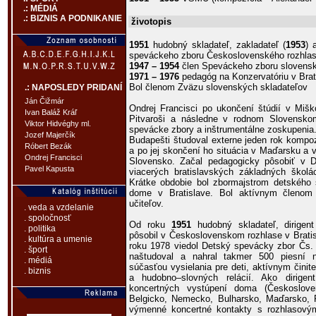
.: MÉDIÁ
.: BIZNIS A PODNIKANIE
životopis
1951
hudobný skladateľ, zakladateľ (
1953
) 
speváckeho zboru Československého rozhlasu
1947 – 1954
člen Speváckeho zboru slovensk
1971 – 1976
pedagóg na Konzervatóriu v Brat
Bol členom Zväzu slovenských skladateľov
.: NAPOSLEDY PRIDANÍ
Ján Čižmár
Ondrej Francisci po ukončení štúdií v Mišk
Ivan Baláž Kráľ
Pitvaroši a následne v rodnom Slovensko
Viktor Hidvéghy ml.
spevácke zbory a inštrumentálne zoskupenia.
Jozef Majerčík
Budapešti študoval externe jeden rok kompoz
Róbert Bezák
a po jej skončení ho situácia v Maďarsku a vz
Ondrej Francisci
Slovensko. Začal pedagogicky pôsobiť v 
Pavel Kapusta
viacerých bratislavských základných školá
Krátke obdobie bol zbormajstrom detského
dome v Bratislave. Bol aktívnym členom
učiteľov.
. veda a vzdelanie
. spoločnosť
Od roku
1951
hudobný skladateľ, dirigent
. politika
pôsobil v Československom rozhlase v Bratis
. kultúra a umenie
roku 1978 viedol Detský spevácky zbor Čs. 
. šport
naštudoval a nahral takmer 500 piesní na
. médiá
súčasťou vysielania pre deti, aktívnym činit
. biznis
a hudobno–slovných relácií. Ako dirige
koncertných vystúpení doma (Českosloven
Belgicko, Nemecko, Bulharsko, Maďarsko, R
výmenné koncertné kontakty s rozhlasovým