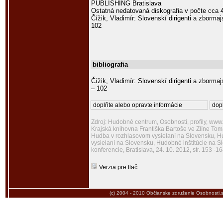
PUBLISHING Bratislava
Ostatná nedatovaná diskografia v počte cca 40 
Čížik, Vladimír: Slovenskí dirigenti a zbormaj
102
bibliografia
Čížik, Vladimír: Slovenskí dirigenti a zbormaj
– 102
doplňte alebo opravte informácie
dopl
Zdroj: Hudobné centrum, Osobnosti, profily, www
Krajská knihovna Františka Bartoše ve Zlíne To
Hudba v rozhlasovom vysielaní na Slovensku, H
vysielaní na Slovensku, Hudobné inštitúcie na S
konferencie, Bratislava, 24. 10. 2012, str. 153
Verzia pre tlač
(c) 2004 - 2010
Občianske združenie Osobnosti.