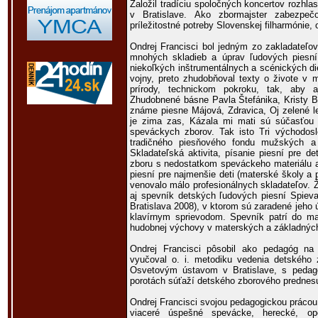
Založil tradíciu spoločných koncertov rozhl
v Bratislave. Ako zbormajster zabezpeč
príležitostné potreby Slovenskej filharmónie,
Ondrej Francisci bol jedným zo zakladateľov
mnohých skladieb a úprav ľudových piesní 
niekoľkých inštrumentálnych a scénických diel
vojny, preto zhudobňoval texty o živote v m
prírody, technickom pokroku, tak, aby a
Zhudobnené básne Pavla Štefánika, Kristy B
známe piesne Májová, Zdravica, Oj zelené l
je zima zas, Kázala mi mati sú súčasťou 
speváckych zborov. Tak isto Tri východosl
tradičného piesňového fondu mužských a
Skladateľská aktivita, písanie piesní pre d
zboru s nedostatkom speváckeho materiálu 
piesní pre najmenšie deti (materské školy a p
venovalo málo profesionálnych skladateľov. Ž
aj spevník detských ľudových piesní Spiev
Bratislava 2008), v ktorom sú zaradené jeho
klavírnym sprievodom. Spevník patrí do ma
hudobnej výchovy v materských a základnýc
Ondrej Francisci pôsobil ako pedagóg na 
vyučoval o. i. metodiku vedenia detského 
Osvetovým ústavom v Bratislave, s pedag
porotách súťaží detského zborového prednes
Ondrej Francisci svojou pedagogickou prácou v
viaceré úspešné spevácke, herecké, ope