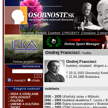
|
|
|
|
|
o projekte
kritériá
partneri
PROJEKTY
kampane
rekla
Ondrej Francisci
/ hudba
Ondrej Francisci
hudobný skladateľ, dirigent a
10.11.1915 Slovenský Kom
*
21.04.1985 Bratislava
†
v menách
všade
vzdelanie
.: VEDA A VZDELANIE
1930 – 1935
Učiteľský ústav v Miškolci
.: SPOLOČNOSŤ
1942 – 1943
Hudobná akadémia F. Liszta v B
.: POLITIKA
1948 – 1950
Štátne konzervatórium v Bratisl
.: UMENIE A KULTÚRA
1951 – 1955
VŠMU (kompozícia – Alexander
.: ŠPORT