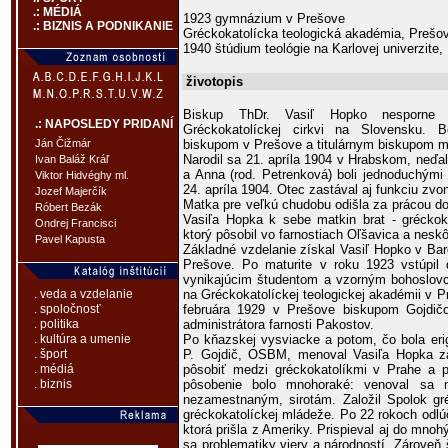
.: MÉDIÁ
1923 gymnázium v Prešove
.: BIZNIS A PODNIKANIE
Gréckokatolícka teologická akadémia, Prešo
1940 štúdium teológie na Karlovej univerzite,
životopis
Biskup ThDr. Vasiľ Hopko nesporne 
.: NAPOSLEDY PRIDANÍ
Gréckokatolíckej cirkvi na Slovensku. 
biskupom v Prešove a titulárnym biskupom m
Ján Čižmár
Narodil sa 21. apríla 1904 v Hrabskom, neďal
Ivan Baláž Kráľ
a Anna (rod. Petrenková) boli jednoduchými 
Viktor Hidvéghy ml.
24. apríla 1904. Otec zastával aj funkciu zvon
Jozef Majerčík
Matka pre veľkú chudobu odišla za prácou d
Róbert Bezák
Vasiľa Hopka k sebe matkin brat - gréckok
Ondrej Francisci
ktorý pôsobil vo farnostiach Oľšavica a neskô
Pavel Kapusta
Základné vzdelanie získal Vasiľ Hopko v Ba
Prešove. Po maturite v roku 1923 vstúpil
vynikajúcim študentom a vzorným bohoslovc
na Gréckokatolíckej teologickej akadémii v 
. veda a vzdelanie
februára 1929 v Prešove biskupom Gojdič
. spoločnosť
administrátora farnosti Pakostov.
. politika
Po kňazskej vysviacke a potom, čo bola eri
. kultúra a umenie
P. Gojdič, OSBM, menoval Vasiľa Hopka za 
. šport
pôsobiť medzi gréckokatolíkmi v Prahe a p
. médiá
pôsobenie bolo mnohoraké: venoval sa m
. biznis
nezamestnaným, sirotám. Založil Spolok gr
gréckokatolíckej mládeže. Po 22 rokoch odlú
ktorá prišla z Ameriky. Prispieval aj do mno
sa problematiky viery a národností. Zároveň š