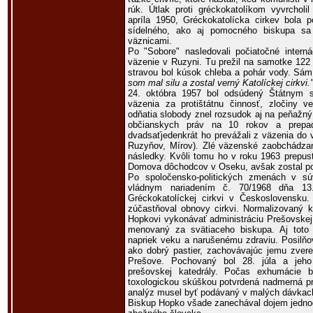
rúk. Útlak proti gréckokatolíkom vyvrchol
apríla 1950, Gréckokatolícka cirkev bola
sídelného, ako aj pomocného biskupa sa
väznicami.
Po "Sobore" nasledovali počiatočné intern
väzenie v Ruzyni. Tu prežil na samotke 122 
stravou bol kúsok chleba a pohár vody. Sám
som mal silu a zostal verný Katolíckej cirkvi.
24. októbra 1957 bol odsúdený Štátnym 
väzenia za protištátnu činnosť, zločiny 
odňatia slobody znel rozsudok aj na peňažný
občianskych práv na 10 rokov a prepad
dvadsaťjedenkrát ho prevážali z väzenia do v
Ruzyňov, Mírov). Zlé väzenské zaobchádzan
následky. Kvôli tomu ho v roku 1963 prepust
Domova dôchodcov v Oseku, avšak zostal po
Po spoločensko-politických zmenách v súv
vládnym nariadením č. 70/1968 dňa 13
Gréckokatolíckej cirkvi v Československu
zúčastňoval obnovy cirkvi. Normalizovaný k
Hopkovi vykonávať administráciu Prešovskej 
menovaný za svätiaceho biskupa. Aj toto
napriek veku a narušenému zdraviu. Posilňo
ako dobrý pastier, zachovávajúc jemu zvere
Prešove. Pochovaný bol 28. júla a jeho
prešovskej katedrály. Počas exhumácie b
toxologickou skúškou potvrdená nadmerná pr
analýz musel byť podávaný v malých dávkach
Biskup Hopko všade zanechával dojem jedno