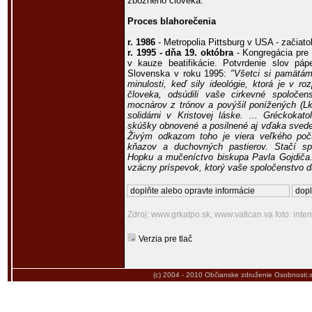
zbožného človeka.
Proces blahorečenia
r. 1986
- Metropolia Pittsburg v USA - začiat
r. 1995 - dňa 19. októbra
- Kongregácia pre 
v kauze beatifikácie. Potvrdenie slov páp
Slovenska v roku 1995:
"Všetci si pamätám
minulosti, keď sily ideológie, ktorá je v r
človeka, odsúdili vaše cirkevné spoloče
mocnárov z trónov a povýšil ponížených (Lk
solidárni v Kristovej láske. ... Gréckokat
skúšky obnovené a posilnené aj vďaka svede
Živým odkazom toho je viera veľkého počtu
kňazov a duchovných pastierov. Stačí sp
Hopku a mučeníctvo biskupa Pavla Gojdiča. N
vzácny príspevok, ktorý vaše spoločenstvo 
doplňte alebo opravte informácie
dopl
Zdroj: www.grkatpo.sk, www.vatican.va foto: inter
Verzia pre tlač
(c) 2004 - 2010
Občianske združenie Osobnosti.