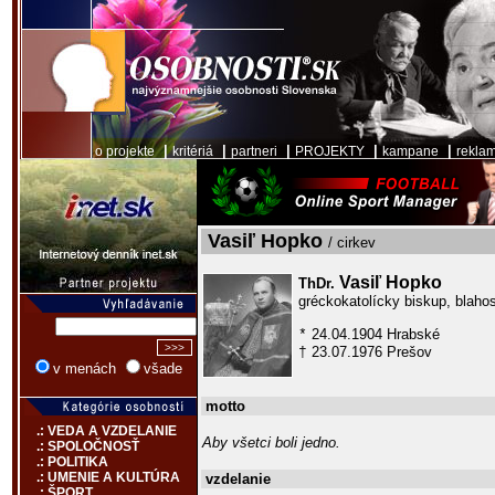
|
|
|
|
|
o projekte
kritériá
partneri
PROJEKTY
kampane
rekla
Vasiľ Hopko
/ cirkev
Vasiľ Hopko
ThDr.
gréckokatolícky biskup, blaho
24.04.1904 Hrabské
*
23.07.1976 Prešov
†
v menách
všade
motto
.: VEDA A VZDELANIE
Aby všetci boli jedno.
.: SPOLOČNOSŤ
.: POLITIKA
.: UMENIE A KULTÚRA
vzdelanie
.: ŠPORT