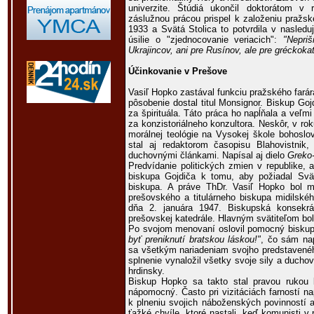
univerzite. Štúdiá ukončil doktorátom v
záslužnou prácou prispel k založeniu pražske
1933 a Svätá Stolica to potvrdila v nasle
úsilie o "zjednocovanie veriacich":
"Nepri
Ukrajincov, ani pre Rusínov, ale pre gréckokat
Účinkovanie v Prešove
Vasiľ Hopko zastával funkciu pražského fará
pôsobenie dostal titul Monsignor. Biskup G
za špirituála. Táto práca ho napĺňala a veľm
za konzistoriálneho konzultora. Neskôr, v rok
morálnej teológie na Vysokej škole bohosl
stal aj redaktorom časopisu Blahovistnik, 
duchovnými článkami. Napísal aj dielo
Greko-
Predvídanie politických zmien v republike, 
biskupa Gojdiča k tomu, aby požiadal Sv
biskupa. A práve ThDr. Vasiľ Hopko bol
prešovského a titulárneho biskupa midilské
dňa 2. januára 1947. Biskupská konsekr
prešovskej katedrále. Hlavným svätiteľom bo
Po svojom menovaní oslovil pomocný biskup 
byť preniknutí bratskou láskou!"
, čo sám nap
sa všetkým nariadeniam svojho predstavenéh
splnenie vynaložil všetky svoje sily a ducho
hrdinsky.
Biskup Hopko sa takto stal pravou rukou
nápomocný. Často pri vizitáciách farností n
k plneniu svojich náboženských povinností a
ťažké chvíle, ktoré nastali, keď komunisti v