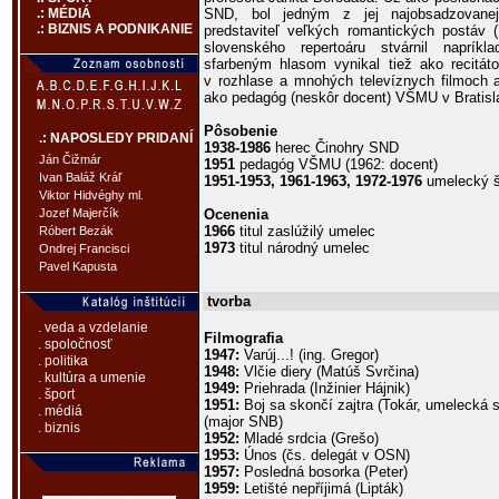
SND, bol jedným z jej najobsadzovanej
.: MÉDIÁ
.: BIZNIS A PODNIKANIE
predstaviteľ veľkých romantických postáv (
slovenského repertoáru stvárnil naprík
sfarbeným hlasom vynikal tiež ako recitát
v rozhlase a mnohých televíznych filmoch 
ako pedagóg (neskôr docent) VŠMU v Bratisl
Pôsobenie
.: NAPOSLEDY PRIDANÍ
1938-1986
herec Činohry SND
Ján Čižmár
1951
pedagóg VŠMU (1962: docent)
Ivan Baláž Kráľ
1951-1953, 1961-1963, 1972-1976
umelecký š
Viktor Hidvéghy ml.
Ocenenia
Jozef Majerčík
1966
titul zaslúžilý umelec
Róbert Bezák
1973
titul národný umelec
Ondrej Francisci
Pavel Kapusta
tvorba
. veda a vzdelanie
Filmografia
. spoločnosť
1947:
Varúj...! (ing. Gregor)
. politika
1948:
Vlčie diery (Matúš Svrčina)
. kultúra a umenie
1949:
Priehrada (Inžinier Hájnik)
. šport
1951:
Boj sa skončí zajtra (Tokár, umelecká 
. médiá
(major SNB)
. biznis
1952:
Mladé srdcia (Grešo)
1953:
Únos (čs. delegát v OSN)
1957:
Posledná bosorka (Peter)
1959:
Letišté nepříjimá (Lipták)