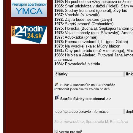
1960:
Na pochode sa vždy nespieva (inžinier 
1965:
Smrť prichádza v daždi (Holeš), Sám vo
1966:
Siedmy kontinent (generál), Živý bič
1967:
Vreckári (plukovník)
1972:
Zajtra bude neskoro (Lányi)
1973:
Skrytý prameň (Orphanides)
1975:
Horúčka (Buchala), Šepkajúci fantóm (dr
1976:
Vojaci slobody (gen. Sázavský), Americ
1977:
Advokátka (primár)
1978:
Poéma o svedomí I, II. (gen. Golian)
1979:
Na vysokej skale: Múdry blázon
1981:
Člny proti prúdu (muž v smokingu), Ma
1983:
Heloisa a Abelard, Putování Jana Amos
anamnéza
1984:
Povstalecká história
články
link
Huba: O kandidatúre na ZOH nemôže
rozhodnúť jeden človek zo dňa na deň
>>
Staršie články o osobnosti
doplňte alebo opravte informácie
dopl
Zdroj: www.csfd.cz, Spracovala M. Remiašová
Verzia pre tlač