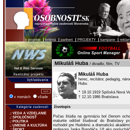
|
|
|
|
|
o projekte
kritériá
partneri
PROJEKTY
kampane
rekla
Mikuláš Huba
/ divadlo, film, TV
Mikuláš Huba
herec, recitátor, pedagóg, nár
Hubu
19.10.1919 Spišská Nová V
*
12.10.1986 Bratislava
v menách
všade
†
životopis
.: VEDA A VZDELANIE
Počas štúdia na gymnáziu bol členom ocho
.: SPOLOČNOSŤ
maturite odišiel študovať do Bratislavy p
.: POLITIKA
rozhodol pre Hudobnú a dramatickú akadémi
.: UMENIE A KULTÚRA
profesora Janka Borodáča. Už ako poslucháč
.: ŠPORT