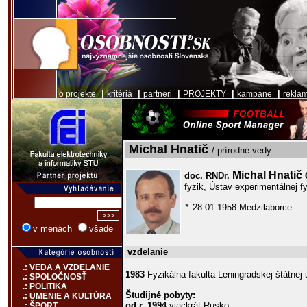
|
|
|
|
|
o projekte
kritériá
partneri
PROJEKTY
kampane
rekla
Michal Hnatič
/ prírodné vedy
Michal Hnatič
doc. RNDr.
fyzik, Ústav experimentálnej 
28.01.1958 Medzilaborce
*
v menách
všade
vzdelanie
.: VEDA A VZDELANIE
1983
Fyzikálna fakulta Leningradskej štátnej 
.: SPOLOČNOSŤ
.: POLITIKA
Študijné pobyty:
.: UMENIE A KULTÚRA
od r. 1994
viackrát Rusko
.: ŠPORT