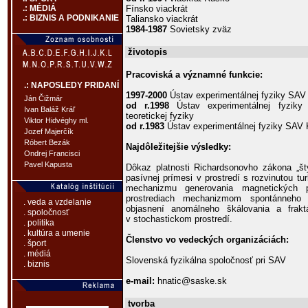
Fínsko viackrát
.: MÉDIÁ
.: BIZNIS A PODNIKANIE
Taliansko viackrát
1984-1987
Sovietsky zväz
životopis
Pracoviská a významné funkcie:
.: NAPOSLEDY PRIDANÍ
1997-2000
Ústav experimentálnej fyziky SAV
Ján Čižmár
od r.1998
Ústav experimentálnej fyziky
Ivan Baláž Kráľ
teoretickej fyziky
Viktor Hidvéghy ml.
od r.1983
Ústav experimentálnej fyziky SAV 
Jozef Majerčík
Róbert Bezák
Najdôležitejšie výsledky:
Ondrej Francisci
Pavel Kapusta
Dôkaz platnosti Richardsonovho zákona „šty
pasívnej prímesi v prostredí s rozvinutou tur
mechanizmu generovania magnetických p
prostrediach mechanizmom spontánneho 
. veda a vzdelanie
objasnení anomálneho škálovania a fraktál
. spoločnosť
v stochastickom prostredí.
. politika
. kultúra a umenie
Členstvo vo vedeckých organizáciách:
. šport
. médiá
Slovenská fyzikálna spoločnosť pri SAV
. biznis
e-mail:
hnatic@saske.sk
tvorba