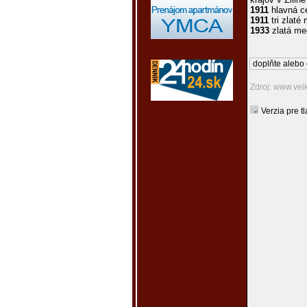
1911
hlavná c
1911
tri zlaté
1933
zlatá med
doplňte alebo 
Zdroj: www.vel
Verzia pre tl