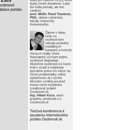
2303
budú pre niekoho vzory, ktoré
budú chcieť dosiahnuť. Lebo
obností
títo ľudia pomaly, ale isto
báze portálu
zaniknú.
prof. MUDr. Pavel Traubner,
PhD.
, dekan Lekárskej
fakulty Univerzity
Komenského
Žijeme v dobe,
kedy sa
osobnosťami
stávajú produkty
mediálnych
kampaní a hviezdy
rôznych reality show.
Naozajstný význam pojmu
osobnosť degraduje.
Skutočné osobnosti sú často
krát v úzadí a málokedy
poznáme práve ich názor na
rôzne problematiky našej
spoločnosti. Aj z týchto
dôvodov vznikla asi pred
troma rokmi myšlienka
zrealizovať projekt
Osobnosti.sk.
Ing. Viliam Koza
, autor
projektu, predseda o.z.
Osobnosti.sk
Tlačová konferencia k
spusteniu internetového
portálu Osobnosti.sk
.