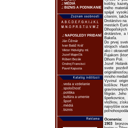
košíky, kazet
.: MÉDIÁ
.: BIZNIS A PODNIKANIE
iného materiá
spájal vysok
cítením, takž
Drotárstvo na
mestách Európy
Dlhopoľských 
drotárstve, a
.: NAPOSLEDY PRIDANÍ
Bakeľa.
Ján Čižmár
Do prvej svet
Ivan Baláž Kráľ
strojoch vlas
Viktor Hidvéghy ml.
ako i okrasné
Fujakom (ktor
Jozef Majerčík
Dlhom Poli.
Róbert Bezák
Jozef Holáni
Ondrej Francisci
svete pozdvi
Pavel Kapusta
originálnosť
mnoho medailí
Vyvinul origi
. veda a vzdelanie
košíkov. Hust
. spoločnosť
gravírovanýc
. politika
filigrán. Jeh
. kultúra a umenie
šperkovnice,
. šport
vložkou, získ
. médiá
najvyššie oce
. biznis
poľnohospodár
Ocenenia:
1903
bronzov
krajov v Žiline