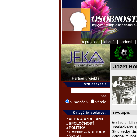
|
|
o projekte
kritériá
partneri
Jozef Hol
v menách
všade
životopis
.: VEDA A VZDELANIE
Rodák z Dlhé
.: SPOLOČNOSŤ
umeleckého sp
.: POLITIKA
Slovenský dro
.: UMENIE A KULTÚRA
výrobe z pozl
.: ŠPORT