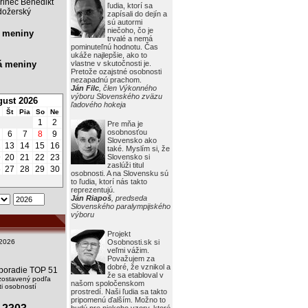
rinec Benedikt
ľudia, ktorí sa
ožerský
zapísali do dejín a
sú autormi
niečoho, čo je
 meniny
trvalé a nemá
pominuteľnú hodnotu. Čas
ukáže najlepšie, ako to
á meniny
vlastne v skutočnosti je.
Pretože ozajstné osobnosti
nezapadnú prachom.
Ján Filc
, člen Výkonného
výboru Slovenského zväzu
ust 2026
ľadového hokeja
Št
Pia
So
Ne
1
2
Pre mňa je
osobnosťou
6
7
8
9
Slovensko ako
2
13
14
15
16
také. Myslím si, že
9
20
21
22
23
Slovensko si
zaslúži titul
6
27
28
29
30
osobnosti. A na Slovensku sú
to ľudia, ktorí nás takto
reprezentujú.
Ján Riapoš
, predseda
Slovenského paralympijského
výboru
Projekt
2026
Osobnosti.sk si
veľmi vážim.
Považujem za
dobré, že vznikol a
i poradie TOP 51
že sa etabloval v
zostavený podľa
našom spoločenskom
i osobností
prostredí. Naši ľudia sa takto
pripomenú ďalším. Možno to