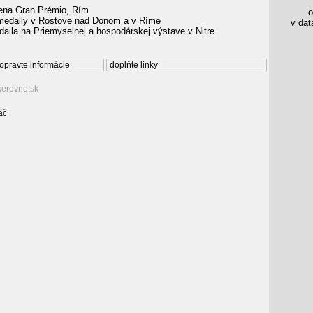
ena Gran Prémio, Rím
os
 medaily v Rostove nad Donom a v Ríme
v data
aila na Priemyselnej a hospodárskej výstave v Nitre
opravte informácie
doplňte linky
kerovne.sk
ač