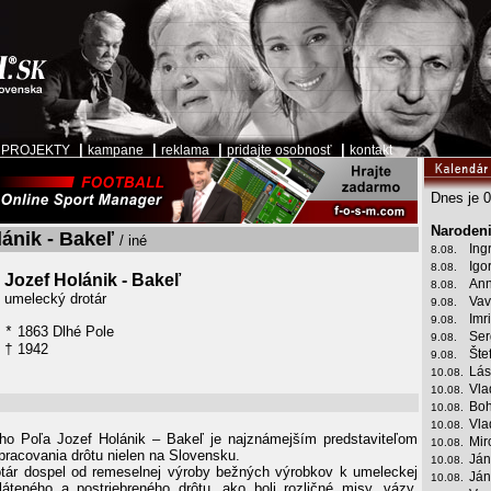
|
|
|
|
|
PROJEKTY
kampane
reklama
pridajte osobnosť
kontakt
Dnes je 0
Narodeni
ánik - Bakeľ
/ iné
Ing
8.08.
Igo
8.08.
Jozef Holánik - Bakeľ
Ann
8.08.
umelecký drotár
Vav
9.08.
Imr
9.08.
1863 Dlhé Pole
*
Ser
9.08.
1942
†
Šte
9.08.
Lás
10.08.
Vla
10.08.
Boh
10.08.
Vla
10.08.
ho Poľa Jozef Holánik – Bakeľ je najznámejším predstaviteľom
Mir
10.08.
racovania drôtu nielen na Slovensku.
Ján
10.08.
tár dospel od remeselnej výroby bežných výrobkov k umeleckej
Ján
10.08.
áteného a postriebreného drôtu, ako boli rozličné misy, vázy,