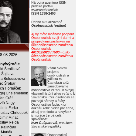
Národná agentúra ISSN
pridelila portálu
www.osobnosti.sk
ISSN 1338-2403
Denne aktualizované.
Osobnosti.sk (online)
Aj Vy máte možnosť podporiť
Osobnosti.sk svojimi darmi a
príspevkami zaslanými na
účet občianskeho združenia
Osobnosti.sk
4010825928 / 7500
- číslo
8.08.2026
účtu občianskeho združenia
Osobnosti.sk
ny/výročie
Vítam aktivitu
rid Šenitková
projektu
r Šajtlava
osobnosti.sk a
a Belousovová
páči sa mi.
Častokrát totiž
ro Šrobár
zanedbávame
ich Hornáček
osobnosti vo vzťahu k svojej
gej Chelemendik
vlastnej histórií aj vo vzťahu k
Slovensku. Cez osobnosti sa
fan Gráf
poznajú národy a štáty.
zló Nagy
Osobnosti sú ľudia, ktorí
dimír Ferko
dokážu robiť nielen pre seba,
ale aj pre okolie a navyše z
uslav Chňoupek
ich práce čerpá celá
dimír Mináč
spoločnosť.
oslav Rejda
Ivan Gašparovič
, prezident
Slovenskej repulibky
 Kalinčiak
 Marták
Osobnosti sú