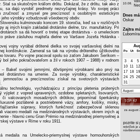
Vav
y. Stal sa skutočným kráľom drôtu. Dokázal, že z drôtu, tak ako z
10.08.
Ned
lu, sa dajú vyrobiť predmety nezvyčajnej krásy. Vo svojej práci
ú zručnosť a zmysel pre precíznosť s osobitným estetickým
Dnes má
e jeho výrobky vzbudzovali všeobecný obdiv.
Oskar
 Slovensku kulminovalo koncom 19. storočia, keď sa v rozličných
 aj iných krajín zakladali drotárske dielne, tzv. manufaktúry. Pri
Zajtra m
drotároch sa dá hovoriť o tretej etape drotárstva - o umeleckom
Ľubomíra
 to práve zásluhou majiteľa dielne vo Varšave Jozefa Holánika -
Aug
ovej vojny vyrábal drôtené dielka vo svojej varšavskej dielni na
tnej konštrukcie. Zameral sa tak na výrobu drôteného úžitkového
Po
Ut
St
ho tovaru. Po vojne pracoval spolu so zaťom Jakubom Šeríkom –
ý bol jeho pokračovateľom a žil v rokoch 1907 – 1988) v rodnom
3
4
5
10
11
1
k – Bakeľ svojimi jemnými, dôvtipnými výrobkami ako prvý na
17
18
1
hol drotárstvo na umenie. Za svoje výrobky, charakteristické
24
25
2
ou, jemnosťou a precíznosťou získal na svetových výstavách
31
.
nálnu technológiu, vychádzajúcu z princípu pletenia prútených
ý výplet z vopred upravených, ozdobne spletaných, lisovaných,
h či valcovaných mosadzných drôtikov, pripomínal šperkársky
o luxusné pozlátené a postriebrené vázy, amfory, košíky, misky,
 fajčiarske súpravy, ktorých funkčnosť zabezpečoval sklenou
za august 
ali viacero medailí na medzinárodných výstavách, okrem iných aj
nenie - hlavnú cenu Gran Prémio na medzinárodnej priemyselnej a
skej výstave v Ríme v roku 1911.
pozrite s
rebríček je 
návštevnost
á medaila na Umelecko-priemyslnej výstave hornouhorských