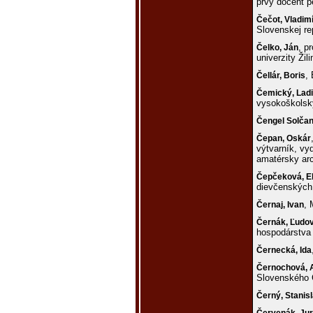
prvý docent 
Čečot,
Vladim
Slovenskej re
, p
Čelko,
Ján
univerzity Žili
,
Čellár,
Boris
Čemický,
Ladi
vysokoškolsk
Čengel Solča
Čepan,
Oskár
výtvarník, vy
amatérsky ar
Čepčeková,
E
dievčenských
, 
Černaj,
Ivan
Černák,
Ľudov
hospodárstva 
Černecká,
Ida
Černochová,
Slovenského 
Černý,
Stanis