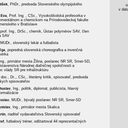
, PhDr., predseda Slovenského olympijského
tišek
os
v data
, Prof. Ing. , CSc., Vysokoškolská profesorka v
,
Eva
onmentálnom a chemickom na Prírodovedeckej fakulte
menského v Bratislave
 prof. Ing., DrSc., chemik, Ústav polymérov SAV, člen
a SAV
 MUDr., slovenský lekár a futbalista
, popredná slovenská choreografka a invenčná
ľga
isérka
Ing., primátor mesta Žilina, poslanec NR SR, Smer-SD,
stavenstva Národnej diaľničnej spoločnosti a
 vlády SR pre infraštruktúru
, doc., Dr.,, CSc., literárny kritik, spisovateľ, predseda
kych spisovateľov
, Ing., politik, diplomat, publicista, hlavný
huslav
normalizácie
, MUDr., bývalý poslanec NR SR, Smer-SD
roslav
, Ing., primátor mesta Skalica
anislav
, riaditeľ vydavateľstva Slovenský spisovateľ
rtin
, futbalový tréner, odštartoval 44 reprezentačných
zef