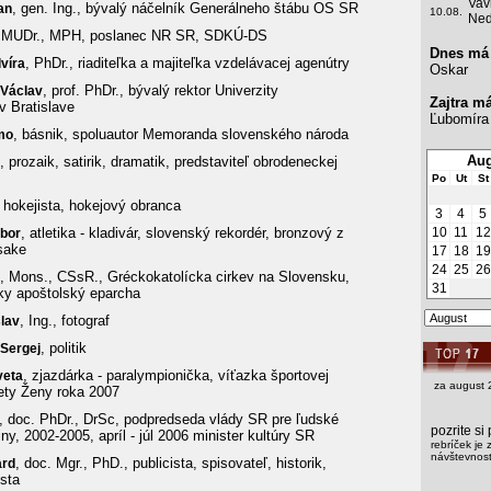
Vav
, gen. Ing., bývalý náčelník Generálneho štábu OS SR
an
10.08.
Ned
 MUDr., MPH, poslanec NR SR, SDKÚ-DS
Dnes má
, PhDr., riaditeľka a majiteľka vzdelávacej agenútry
lvíra
Oskar
, prof. PhDr., bývalý rektor Univerzity
Václav
Zajtra m
 Bratislave
Ľubomíra
, básnik, spoluautor Memoranda slovenského národa
mo
Aug
, prozaik, satirik, dramatik, predstaviteľ obrodeneckej
Po
Ut
St
, hokejista, hokejový obranca
3
4
5
, atletika - kladivár, slovenský rekordér, bronzový z
10
11
12
ibor
sake
17
18
19
24
25
26
, Mons., CSsR., Gréckokatolícka cirkev na Slovensku,
31
ky apoštolský eparcha
, Ing., fotograf
lav
, politik
Sergej
, zjazdárka - paralympionička, víťazka športovej
veta
za august 
ety Ženy roka 2007
, doc. PhDr., DrSc, podpredseda vlády SR pre ľudské
pozrite s
y, 2002-2005, apríl - júl 2006 minister kultúry SR
rebríček je 
návštevnosti
, doc. Mgr., PhD., publicista, spisovateľ, historik,
ard
ista