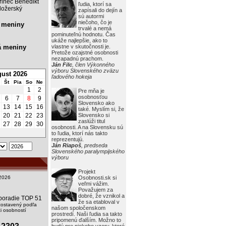
rinec Benedikt
ľudia, ktorí sa
ožerský
zapísali do dejín a
sú autormi
niečoho, čo je
 meniny
trvalé a nemá
pominuteľnú hodnotu. Čas
ukáže najlepšie, ako to
á meniny
vlastne v skutočnosti je.
Pretože ozajstné osobnosti
nezapadnú prachom.
Ján Filc
, člen Výkonného
výboru Slovenského zväzu
ust 2026
ľadového hokeja
Št
Pia
So
Ne
1
2
Pre mňa je
osobnosťou
6
7
8
9
Slovensko ako
13
14
15
16
také. Myslím si, že
20
21
22
23
Slovensko si
zaslúži titul
27
28
29
30
osobnosti. A na Slovensku sú
to ľudia, ktorí nás takto
reprezentujú.
Ján Riapoš
, predseda
Slovenského paralympijského
výboru
Projekt
2026
Osobnosti.sk si
veľmi vážim.
Považujem za
dobré, že vznikol a
i poradie TOP 51
že sa etabloval v
zostavený podľa
našom spoločenskom
 osobností
prostredí. Naši ľudia sa takto
pripomenú ďalším. Možno to