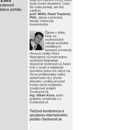
2303
budú pre niekoho vzory, ktoré
budú chcieť dosiahnuť. Lebo
obností
títo ľudia pomaly, ale isto
báze portálu
zaniknú.
prof. MUDr. Pavel Traubner,
PhD.
, dekan Lekárskej
fakulty Univerzity
Komenského
Žijeme v dobe,
kedy sa
osobnosťami
stávajú produkty
mediálnych
kampaní a hviezdy
rôznych reality show.
Naozajstný význam pojmu
osobnosť degraduje.
Skutočné osobnosti sú často
krát v úzadí a málokedy
poznáme práve ich názor na
rôzne problematiky našej
spoločnosti. Aj z týchto
dôvodov vznikla asi pred
troma rokmi myšlienka
zrealizovať projekt
Osobnosti.sk.
Ing. Viliam Koza
, autor
projektu, predseda o.z.
Osobnosti.sk
Tlačová konferencia k
spusteniu internetového
portálu Osobnosti.sk
.