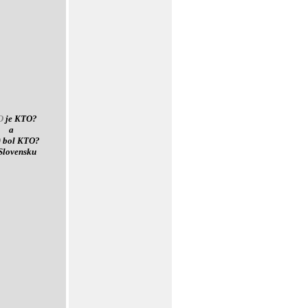
O
je KTO?
a
O
bol KTO?
Slovensku