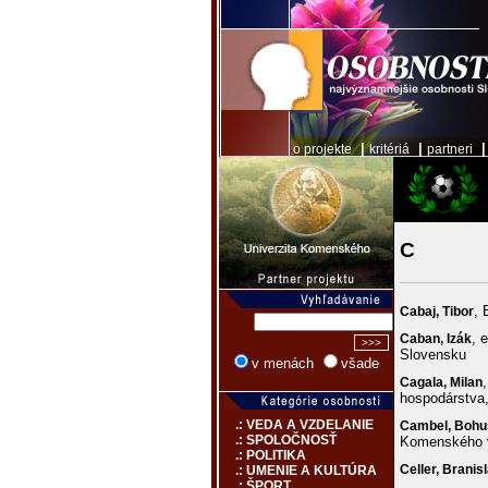
|
|
o projekte
kritériá
partneri
C
, 
Cabaj,
Tibor
, 
Caban,
Izák
Slovensku
v menách
všade
Cagala,
Milan
hospodárstva
.: VEDA A VZDELANIE
Cambel,
Bohu
.: SPOLOČNOSŤ
Komenského v
.: POLITIKA
Celler,
Branis
.: UMENIE A KULTÚRA
.: ŠPORT