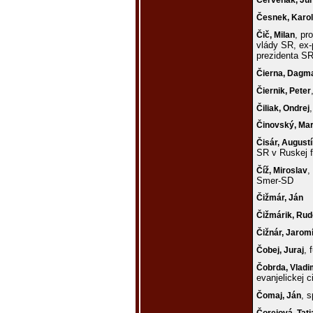
Červenák,
Jur
Česnek,
Karol
, pr
Čič,
Milan
vlády SR, ex-
prezidenta S
Čierna,
Dagm
Čiernik,
Peter
Čiliak,
Ondrej
Činovský,
Mar
Čisár,
Augustí
SR v Ruskej f
,
Číž,
Miroslav
Smer-SD
Čižmár,
Ján
Čižmárik,
Rud
Čižnár,
Jaromí
, 
Čobej,
Juraj
Čobrda,
Vladi
evanjelickej c
, s
Čomaj,
Ján