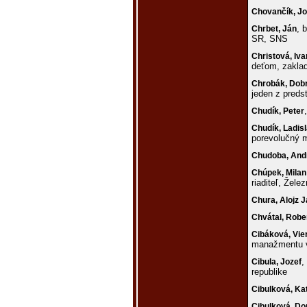
Chovančík,
Jo
, 
Chrbet,
Ján
SR, SNS
Christová,
Iva
deťom, zaklad
Chrobák,
Dob
jeden z preds
Chudík,
Peter
Chudík,
Ladis
porevolučný m
Chudoba,
And
Chúpek,
Milan
riaditeľ, Žele
Chura,
Alojz 
Chvátal,
Robe
Cibáková,
Vie
manažmentu ve
,
Cibula,
Jozef
republike
Cibulková,
Ka
Cibulková,
Do