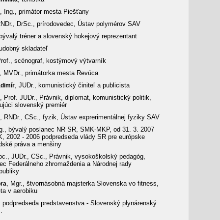
, Ing., primátor mesta Piešťany
RNDr., DrSc., prírodovedec, Ústav polymérov SAV
 bývalý tréner a slovenský hokejový reprezentant
hudobný skladateľ
Prof., scénograf, kostýmový výtvarník
, MVDr., primátorka mesta Revúca
, JUDr., komunistický činiteľ a publicista
adimír
, Prof. JUDr., Právnik, diplomat, komunistický politik,
dujúci slovenský premiér
, RNDr., CSc., fyzik, Ústav exprerimentálnej fyziky SAV
ng., bývalý poslanec NR SR, SMK-MKP, od 31. 3. 2007
, 2002 - 2006 podpredseda vlády SR pre európske
ľudské práva a menšiny
oc., JUDr., CSc., Právnik, vysokoškolský pedagóg,
nec Federálneho zhromaždenia a Národnej rady
publiky
, Mgr., štvornásobná majsterka Slovenska vo fitness,
ra
ta v aerobiku
, podpredseda predstavenstva - Slovenský plynárenský
.