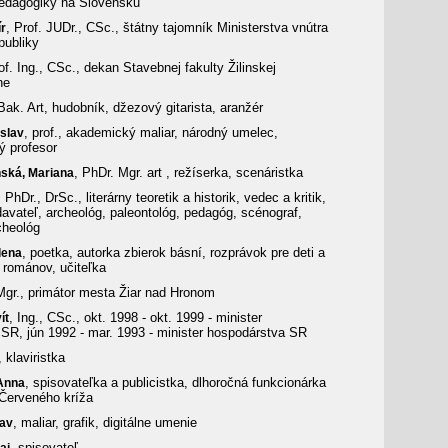
pedagogiky na Slovensku
, Prof. JUDr., CSc., štátny tajomník Ministerstva vnútra
ír
publiky
rof. Ing., CSc., dekan Stavebnej fakulty Žilinskej
ne
 Bak. Art, hudobník, džezový gitarista, aranžér
, prof., akademický maliar, národný umelec,
slav
ý profesor
, PhDr. Mgr. art , režíserka, scenáristka
nská,
Mariana
, PhDr., DrSc., literárny teoretik a historik, vedec a kritik,
davateľ, archeológ, paleontológ, pedagóg, scénograf,
cheológ
, poetka, autorka zbierok básní, rozprávok pre deti a
lena
 románov, učiteľka
Mgr., primátor mesta Žiar nad Hronom
, Ing., CSc., okt. 1998 - okt. 1999 - minister
ít
SR, jún 1992 - mar. 1993 - minister hospodárstva SR
, klaviristka
, spisovateľka a publicistka, dlhoročná funkcionárka
Anna
Červeného kríža
, maliar, grafik, digitálne umenie
lav
, spisovateľ