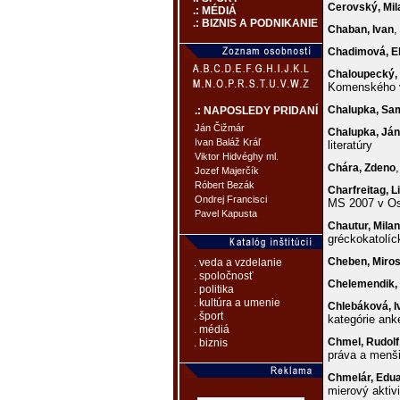
Cerovský,
Mil
.: MÉDIÁ
.: BIZNIS A PODNIKANIE
,
Chaban,
Ivan
Chadimová,
E
Chaloupecký,
Komenského v
Chalupka,
Sa
.: NAPOSLEDY PRIDANÍ
Ján Čižmár
Chalupka,
Ján
Ivan Baláž Kráľ
literatúry
Viktor Hidvéghy ml.
Chára,
Zdeno
Jozef Majerčík
Róbert Bezák
Charfreitag,
L
Ondrej Francisci
MS 2007 v O
Pavel Kapusta
Chautur,
Milan
gréckokatolíc
Cheben,
Miros
. veda a vzdelanie
. spoločnosť
Chelemendik,
. politika
. kultúra a umenie
Chlebáková,
I
. šport
kategórie ank
. médiá
Chmel,
Rudolf
. biznis
práva a menšin
Chmelár,
Edu
mierový aktiv