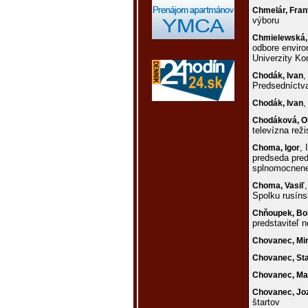
Chmelár,
Fran
výboru
Chmielewská
odbore envir
Univerzity Ko
,
Chodák,
Ivan
Predsedníctv
,
Chodák,
Ivan
Chodáková,
O
televízna rež
, 
Choma,
Igor
predseda pred
splnomocnenec
Choma,
Vasiľ
Spolku rusíns
Chňoupek,
Bo
predstaviteľ 
Chovanec,
Mi
Chovanec,
St
Chovanec,
Ma
Chovanec,
Jo
štartov