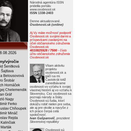
Národná agentúra ISSN
pridelila portálu
www.osobnosti.sk
ISSN 1338-2403
Denne aktualizované.
Osobnosti.sk (online)
Aj Vy máte možnosť podporiť
Osobnosti.sk svojimi darmi a
príspevkami zaslanými na
účet občianskeho združenia
Osobnosti.sk
4010825928 / 7500
- číslo
8.08.2026
účtu občianskeho združenia
Osobnosti.sk
ny/výročie
Vítam aktivitu
rid Šenitková
projektu
 Šajtlava
osobnosti.sk a
a Belousovová
páči sa mi.
Častokrát totiž
ro Šrobár
zanedbávame
ich Hornáček
osobnosti vo vzťahu k svojej
gej Chelemendik
vlastnej histórií aj vo vzťahu k
Slovensku. Cez osobnosti sa
fan Gráf
poznajú národy a štáty.
zló Nagy
Osobnosti sú ľudia, ktorí
dimír Ferko
dokážu robiť nielen pre seba,
ale aj pre okolie a navyše z
uslav Chňoupek
ich práce čerpá celá
dimír Mináč
spoločnosť.
oslav Rejda
Ivan Gašparovič
, prezident
Slovenskej repulibky
 Kalinčiak
 Marták
Osobnosti sú