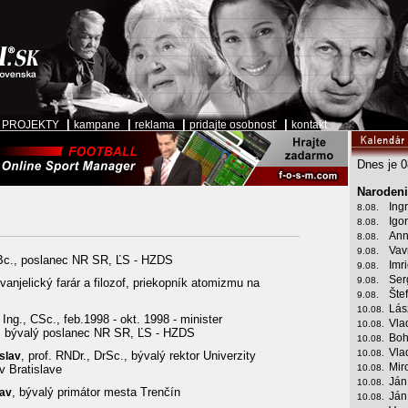
|
|
|
|
|
PROJEKTY
kampane
reklama
pridajte osobnosť
kontakt
Dnes je 0
Narodeni
Ing
8.08.
Igor
8.08.
Ann
8.08.
Vav
9.08.
Bc., poslanec NR SR, ĽS - HZDS
Imr
9.08.
Ser
9.08.
evanjelický farár a filozof, priekopník atomizmu na
Šte
9.08.
Lás
10.08.
, Ing., CSc., feb.1998 - okt. 1998 - minister
Vla
10.08.
, bývalý poslanec NR SR, ĽS - HZDS
Boh
10.08.
Vla
10.08.
, prof. RNDr., DrSc., bývalý rektor Univerzity
slav
Mir
 Bratislave
10.08.
Ján
10.08.
, bývalý primátor mesta Trenčín
lav
Ján
10.08.