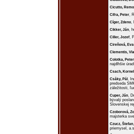
Cicutto,
Remo
, 
Cifra,
Peter
,
Cíger,
Zdeno
, 
Cikker,
Ján
, 
Ciller,
Jozef
Cireňová,
Eva
Clementis,
Vl
Colotka,
Peter
najdlhšie úra
Csach,
Kornel
, I
Csáky,
Pál
predseda SMK
záležitosti, 
, D
Cuper,
Ján
bývalý posla
Slovenskej re
Czoborová,
Zo
majsterka sve
Czucz,
Štefan
priemysel, a.s