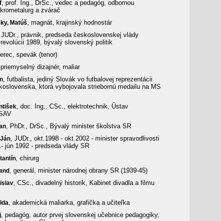
, prof. Ing., DrSc., vedec a pedagóg, odbornou
f
ikrometalurg a zvárač
, magnát, krajinský hodnostár
sky,
Matúš
 JUDr., právnik, predseda československej vlády
revolúcii 1989, bývalý slovenský politik
herec, spevák (tenor)
 priemyselný dizajnér, maliar
, futbalista, jediný Slovák vo futbalovej reprezentácii
n
oslovenska, ktorá vybojovala striebornú medailu na MS
, doc. Ing., CSc., elektrotechnik, Ústav
ntišek
 SAV
, PhDr., DrSc., Bývalý minister školstva SR
an
, JUDr., okt.1998 - okt.2002 - minister spravodlivosti
Ján
1- jún 1992 - predseda vlády SR
, chirurg
tantín
, generál, minister národnej obrany SR (1939-45)
and
, CSc., divadelný historik, Kabinet divadla a filmu
islav
, akademická maliarka, grafička a učiteľka
lda
, pedagóg, autor prvej slovenskej učebnice pedagogiky,
j