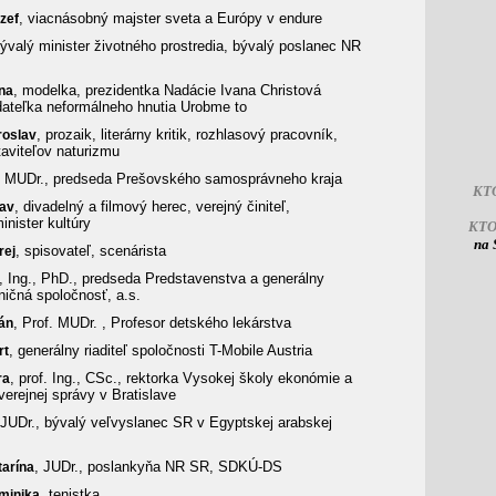
, viacnásobný majster sveta a Európy v endure
zef
bývalý minister životného prostredia, bývalý poslanec NR
, modelka, prezidentka Nadácie Ivana Christová
na
ateľka neformálneho hnutia Urobme to
, prozaik, literárny kritik, rozhlasový pracovník,
roslav
taviteľov naturizmu
, MUDr., predseda Prešovského samosprávneho kraja
KT
, divadelný a filmový herec, verejný činiteľ,
lav
inister kultúry
KT
na 
, spisovateľ, scenárista
rej
, Ing., PhD., predseda Predstavenstva a generálny
zničná spoločnosť, a.s.
, Prof. MUDr. , Profesor detského lekárstva
Ján
, generálny riaditeľ spoločnosti T-Mobile Austria
rt
, prof. Ing., CSc., rektorka Vysokej školy ekonómie a
ra
rejnej správy v Bratislave
 JUDr., bývalý veľvyslanec SR v Egyptskej arabskej
, JUDr., poslankyňa NR SR, SDKÚ-DS
tarína
, tenistka
minika