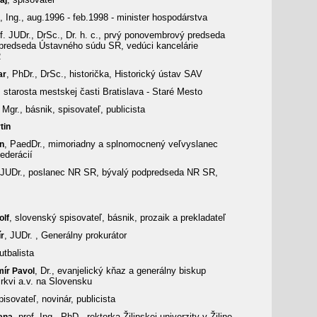
aj
, Ing., aug.1996 - feb.1998 - minister hospodárstva
of. JUDr., DrSc., Dr. h. c., prvý ponovembrový predseda
predseda Ústavného súdu SR, vedúci kancelárie
R
, PhDr., DrSc., historička, Historický ústav SAV
ar
, starosta mestskej časti Bratislava - Staré Mesto
, Mgr., básnik, spisovateľ, publicista
tin
, PaedDr., mimoriadny a splnomocnený veľvyslanec
n
ederácií
 JUDr., poslanec NR SR, bývalý podpredseda NR SR,
, slovenský spisovateľ, básnik, prozaik a prekladateľ
olf
, JUDr. , Generálny prokurátor
r
futbalista
, Dr., evanjelický kňaz a generálny biskup
mír Pavol
irkvi a.v. na Slovensku
pisovateľ, novinár, publicista
, prof. Ing., PhD., rektorka Žilinskej univerzity v Žiline