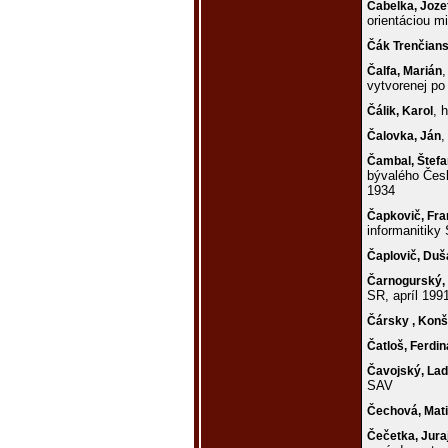
Čabelka,
Joze
orientáciou m
Čák Trenčian
,
Čalfa,
Marián
vytvorenej po 
, 
Čálik,
Karol
,
Čalovka,
Ján
Čambal,
Štefa
bývalého Česk
1934
Čapkovič,
Fra
informanitiky
Čaplovič,
Duš
Čarnogurský,
SR, apríl 199
Čársky ,
Konš
Čatloš,
Ferdin
Čavojský,
Lad
SAV
Čechová,
Mati
Čečetka,
Jura