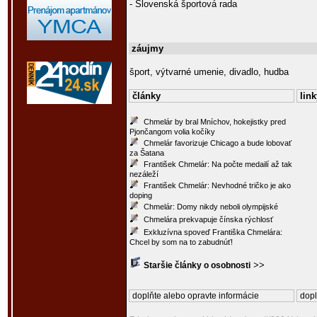
- Slovenská športová rada
záujmy
šport, výtvarné umenie, divadlo, hudba
články
link
Chmelár by bral Mníchov, hokejistky pred
Pjončangom volia kočíky
Chmelár favorizuje Chicago a bude lobovať
za Šatana
František Chmelár: Na počte medailí až tak
nezáleží
František Chmelár: Nevhodné tričko je ako
doping
Chmelár: Domy nikdy neboli olympijské
Chmelára prekvapuje čínska rýchlosť
Exkluzívna spoveď Františka Chmelára:
Chcel by som na to zabudnúť!
>>
Staršie články o osobnosti
doplňte alebo opravte informácie
dopl