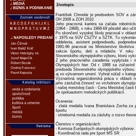
.: MÉDIÁ
životopis
.: BIZNIS A PODNIKANIE
František Chmelár je predsedom SOV a zá
OH 2008 a ZOH 2010.
Jeho pracovná kariéra sa začala robotníc
(1964 - 1968), v roku 1968-69 pôsobil ako uč
Po skončení vysokej školy pracoval v oblas
r. 1975 na SÚV ČSZTV a SZTK. Tu vykonával
.: NAPOSLEDY PRIDANÍ
oddelenia, asistent podpredsedu, podpreds
Ján Čižmár
1991-96 pracoval na Ministerstve školstva 
Ivan Baláž Kráľ
sekcie športu, detí a mládeže. V roku
Viktor Hidvéghy ml.
Slovenského olympijského výboru, ktorú vyk
Jozef Majerčík
Z jeho pracovného zaradenia vyplynula i 
Róbert Bezák
Olympijských hier. Od r. 1988 sa zúčastnil
Ondrej Francisci
predseda Slovenského olympijského výboru
Pavel Kapusta
aj vo výtvarnom umení. Vyhral súťaž v kategó
Významná organizátorská práca v oblasti r
jeho záslužná činnosť vo vrcholnom olympij
i našej mestskej časti - Cenu Mestskej časti 
. veda a vzdelanie
Je spoluautorm metodických publikácií.
. spoločnosť
. politika
Ocenenia:
. kultúra a umenie
- zlatá medaila Ivana Branislava Zocha za 
. šport
športu
. médiá
- strieborná medaila za zásluhy o rozvo tlesn
. biznis
Členstvo v organizáciách:
- Komisia Európskych olumpijských výborov
- Koordinačná rada pre šport MŠ SR