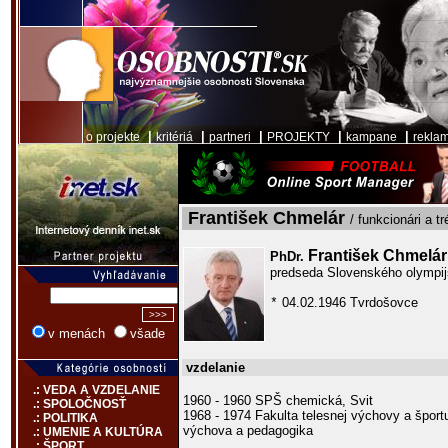
|
|
|
|
|
o projekte
kritériá
partneri
PROJEKTY
kampane
rekla
František Chmelár
/ funkcionári a tr
František Chmelár
PhDr.
predseda Slovenského olympi
04.02.1946 Tvrdošovce
*
v menách
všade
vzdelanie
.: VEDA A VZDELANIE
1960 - 1960 SPŠ chemická, Svit
.: SPOLOČNOSŤ
1968 - 1974 Fakulta telesnej výchovy a šport
.: POLITIKA
výchova a pedagogika
.: UMENIE A KULTÚRA
.: ŠPORT