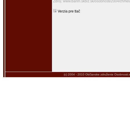
Zdroj: www.banm.skbiz.sk/osobnosti/2004/chmel
Verzia pre tlač
(c) 2004 - 2010
Občianske združenie Osobnosti.