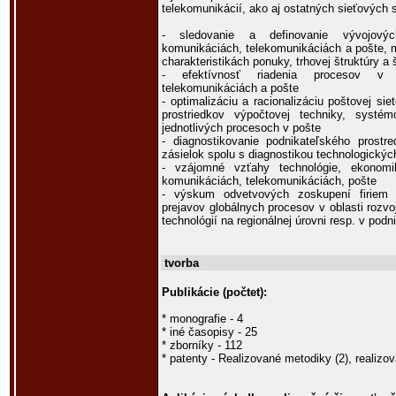
telekomunikácií, ako aj ostatných sieťových
- sledovanie a definovanie vývojovýc
komunikáciách, telekomunikáciách a pošte, m
charakteristikách ponuky, trhovej štruktúry a
- efektívnosť riadenia procesov v e
telekomunikáciách a pošte
- optimalizáciu a racionalizáciu poštovej si
prostriedkov výpočtovej techniky, syst
jednotlivých procesoch v pošte
- diagnostikovanie podnikateľského prostre
zásielok spolu s diagnostikou technologický
- vzájomné vzťahy technológie, ekonomi
komunikáciách, telekomunikáciách, pošte
- výskum odvetvových zoskupení firiem 
prejavov globálnych procesov v oblasti roz
technológií na regionálnej úrovni resp. v pod
tvorba
Publikácie (počtet):
* monografie - 4
* iné časopisy - 25
* zborníky - 112
* patenty - Realizované metodiky (2), realizov