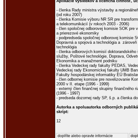
Aplikácie výsledkov a licenčná činnosť, uč
- členka Rady ministra výstavby a regionálneh
(od roku 2007)
- členka Komisie výboru NR SR pre transform
a telekomunikácií (v rokoch 2003 - 2006)
- člen spoločnej odborovej komisie SOK pre 
a prierezové ekonomiky
- podpredseda spoločnej odborovej komisie 
Dopravná a spojová a technológia a zároveň 
technológia
- členka odborových komisií doktorandského 
služby, Poštové technológie, Doprava, Odvet
Ekonomika a manažment podniku
- členka Vedeckej rady fakulty PEDAS, Vedecke
Vedeckej rady Ekonomickej fakulty UMB Bans
Fakulty hospodárskej informatiky EÚ Bratisla
- člen odbornej komisie pre novelizovanie Ko
2000 v II. etape (1996 - 1999)
- externý člen finančnej skupiny finančného r
(1996 - 1997)
- predseda dozornej rady SP, š.p. a členka do
Autorka a spoluautorka odborných publiká
skrípt:
12
doplňte alebo opravte informácie
dopl