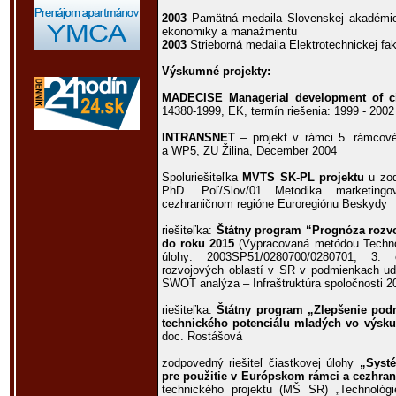
2003
Pamätná medaila Slovenskej akadémie
ekonomiky a manažmentu
2003
Strieborná medaila Elektrotechnickej fakul
Výskumné projekty:
MADECISE Managerial development of ci
14380-1999, EK, termín riešenia: 1999 - 2002
INTRANSNET
– projekt v rámci 5. rámcov
a WP5, ZU Žilina, December 2004
Spoluriešiteľka
MVTS SK-PL projektu
u zod
PhD. Poľ/Slov/01 Metodika marketing
cezhraničnom regióne Euroregiónu Beskydy
riešiteľka:
Štátny program “Prognóza rozvo
do roku 2015
(Vypracovaná metódou Technol
úlohy: 2003SP51/0280700/0280701, 3. e
rozvojových oblastí v SR v podmienkach udr
SWOT analýza – Infraštruktúra spoločnosti 2
riešiteľka:
Štátny program „Zlepšenie pod
technického potenciálu mladých vo výsk
doc. Rostášová
zodpovedný riešiteľ čiastkovej úlohy
„Syst
pre použitie v Európskom rámci a cezhran
technického projektu (MŠ SR) „Technológie