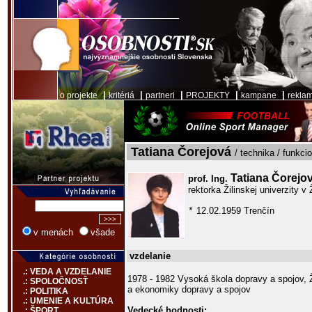
|
|
|
|
|
o projekte
kritériá
partneri
PROJEKTY
kampane
rekla
Tatiana Čorejová
/ technika / funkci
Tatiana Čorejo
prof. Ing.
rektorka Žilinskej univerzity v 
12.02.1959 Trenčín
*
v menách
všade
vzdelanie
.: VEDA A VZDELANIE
1978 - 1982 Vysoká škola dopravy a spojov, Ž
.: SPOLOČNOSŤ
a ekonomiky dopravy a spojov
.: POLITIKA
.: UMENIE A KULTÚRA
Vedecké hodnosti:
.: ŠPORT