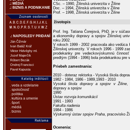
CSc. – 1990, Žilinská univerzita v Žiline
.: MÉDIÁ
.: BIZNIS A PODNIKANIE
Doc. – 1994, Žilinská univerzita v Žiline
Prof. – 1998, Žilinská univerzita v Žiline
životopis
Prof. Ing. Tatiana Čorejová, PhD. je v súča
a ekonomiky dopravy a spojov Žilinskej unive
.: NAPOSLEDY PRIDANÍ
roku 2002.
Ján Čižmár
V rokoch 1999 - 2002 pracovala ako vedúca
Ivan Baláž Kráľ
Žilinskej univerzity. V rokoch 1996 - 1999 za
Viktor Hidvéghy ml.
prodekanky pre vedeckovýskumnú činnosť
Jozef Majerčík
predtým (1994 - 1996) bola prodekankou pre 
Róbert Bezák
Ondrej Francisci
Priebeh zamestnania:
Pavel Kapusta
2010 - doteraz rektorka - Vysoká škola doprav
1982 - 1984, 1986 - 1989,1993 - 2010
Vysoká škola dopravy a spojov v Žiline
,
. veda a vzdelanie
dopravy a spojov
. spoločnosť
1990
. politika
Ústav rozvoja komunikácií
. kultúra a umenie
1991 - 1993
. šport
Fakulta riadenia
. médiá
1984 - 1986
. biznis
Výskumný ústav spojov Praha
, pracovisko Ži
Ocenenia: