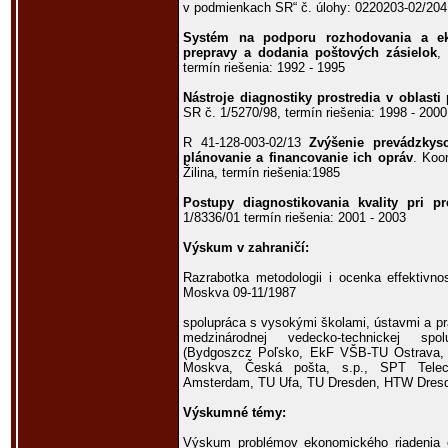
v podmienkach SR“ č. úlohy: 0220203-02/204
Systém na podporu rozhodovania a ek
prepravy a dodania poštových zásielok
,
termín riešenia: 1992 - 1995
Nástroje diagnostiky prostredia v oblasti
SR č. 1/5270/98, termín riešenia: 1998 - 2000
R 41-128-003-02/13
Zvýšenie prevádzkysc
plánovanie a financovanie ich opráv
. Koo
Žilina, termín riešenia:1985
Postupy diagnostikovania kvality pri pr
1/8336/01 termín riešenia: 2001 - 2003
Výskum v zahraničí:
Razrabotka metodologii i ocenka effektivnos
Moskva 09-11/1987
spolupráca s vysokými školami, ústavmi a pr
medzinárodnej vedecko-technickej spol
(Bydgoszcz Poľsko, EkF VŠB-TU Ostrava, 
Moskva, Česká pošta, s.p., SPT Tele
Amsterdam, TU Ufa, TU Dresden, HTW Dresde
Výskumné témy:
Výskum problémov ekonomického riadenia el