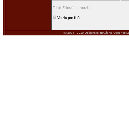
Zdroj: Žilinská univerzita
Verzia pre tlač
(c) 2004 - 2010
Občianske združenie Osobnosti.