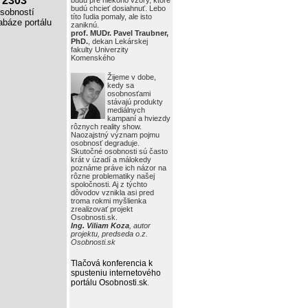
2303
budú pre niekoho vzory, ktoré
budú chcieť dosiahnuť. Lebo
obností
títo ľudia pomaly, ale isto
báze portálu
zaniknú.
prof. MUDr. Pavel Traubner,
PhD.
, dekan Lekárskej
fakulty Univerzity
Komenského
Žijeme v dobe,
kedy sa
osobnosťami
stávajú produkty
mediálnych
kampaní a hviezdy
rôznych reality show.
Naozajstný význam pojmu
osobnosť degraduje.
Skutočné osobnosti sú často
krát v úzadí a málokedy
poznáme práve ich názor na
rôzne problematiky našej
spoločnosti. Aj z týchto
dôvodov vznikla asi pred
troma rokmi myšlienka
zrealizovať projekt
Osobnosti.sk.
Ing. Viliam Koza
, autor
projektu, predseda o.z.
Osobnosti.sk
Tlačová konferencia k
spusteniu internetového
portálu Osobnosti.sk
.