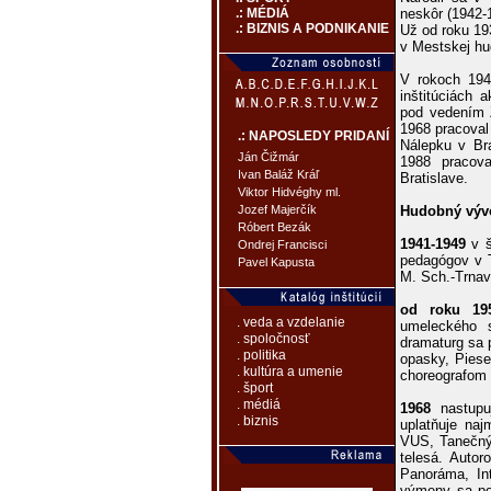
neskôr (1942-
.: MÉDIÁ
.: BIZNIS A PODNIKANIE
Už od roku 19
v Mestskej hu
V rokoch 194
inštitúciách 
pod vedením Z
1968 pracoval
.: NAPOSLEDY PRIDANÍ
Nálepku v Bra
Ján Čižmár
1988 pracov
Ivan Baláž Kráľ
Bratislave.
Viktor Hidvéghy ml.
Hudobný výv
Jozef Majerčík
Róbert Bezák
1941-1949
v š
Ondrej Francisci
pedagógov v 
Pavel Kapusta
M. Sch.-Trna
od roku 19
. veda a vzdelanie
umeleckého 
. spoločnosť
dramaturg sa 
. politika
opasky, Piese
. kultúra a umenie
choreografom
. šport
. médiá
1968
nastupuj
. biznis
uplatňuje naj
VUS, Tanečný 
telesá. Autor
Panoráma, Int
výmeny sa po