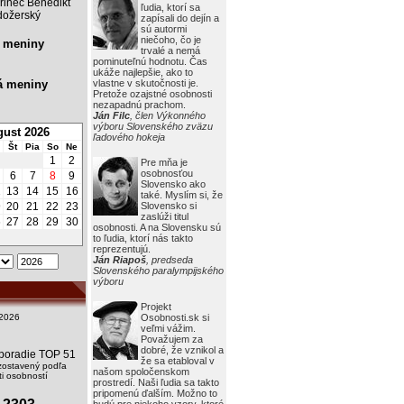
rinec Benedikt
ľudia, ktorí sa
ožerský
zapísali do dejín a
sú autormi
niečoho, čo je
 meniny
trvalé a nemá
pominuteľnú hodnotu. Čas
ukáže najlepšie, ako to
á meniny
vlastne v skutočnosti je.
Pretože ozajstné osobnosti
nezapadnú prachom.
Ján Filc
, člen Výkonného
výboru Slovenského zväzu
ust 2026
ľadového hokeja
Št
Pia
So
Ne
1
2
Pre mňa je
osobnosťou
6
7
8
9
Slovensko ako
2
13
14
15
16
také. Myslím si, že
9
20
21
22
23
Slovensko si
zaslúži titul
6
27
28
29
30
osobnosti. A na Slovensku sú
to ľudia, ktorí nás takto
reprezentujú.
Ján Riapoš
, predseda
Slovenského paralympijského
výboru
Projekt
2026
Osobnosti.sk si
veľmi vážim.
Považujem za
dobré, že vznikol a
i poradie TOP 51
že sa etabloval v
zostavený podľa
našom spoločenskom
i osobností
prostredí. Naši ľudia sa takto
pripomenú ďalším. Možno to