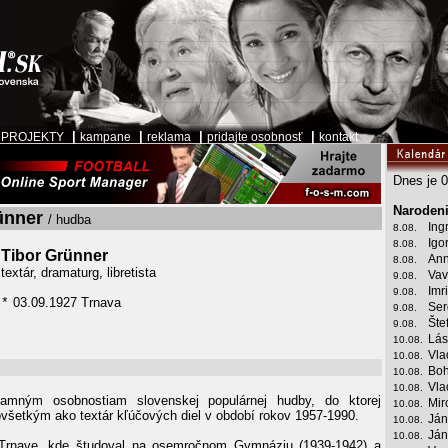
|
|
|
|
|
PROJEKTY
kampane
reklama
pridajte osobnosť
kontakt
Dnes je 0
Narodeni
ünner
/ hudba
Ing
8.08.
Igo
8.08.
Tibor Grünner
Ann
8.08.
textár, dramaturg, libretista
Vav
9.08.
Imr
9.08.
03.09.1927 Trnava
*
Ser
9.08.
Šte
9.08.
Lás
10.08.
Vla
10.08.
Boh
10.08.
Vla
10.08.
amným osobnostiam slovenskej populárnej hudby, do ktorej
Mir
10.08.
ovšetkým ako textár kľúčových diel v období rokov 1957-1990.
Ján
10.08.
Ján
10.08.
 Trnave, kde študoval na osemročnom Gymnáziu (1939-1942) a