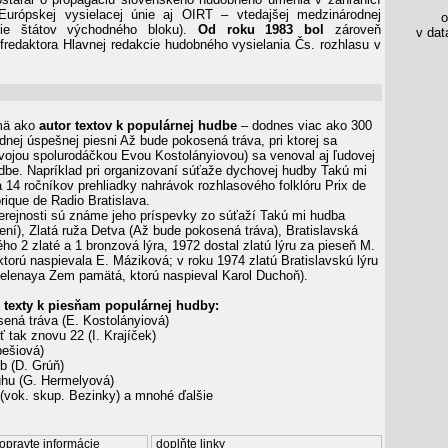
Európskej vysielacej únie aj OIRT – vtedajšej medzinárodnej
os
nie štátov východného bloku).
Od roku 1983 bol
zároveň
v data
redaktora Hlavnej redakcie hudobného vysielania Čs. rozhlasu v
mä ako
autor textov k populárnej hudbe
– dodnes viac ako 300
dnej úspešnej piesni Až bude pokosená tráva, pri ktorej sa
vojou spolurodáčkou Evou Kostolányiovou) sa venoval aj ľudovej
dbe. Napríklad pri organizovaní súťaže dychovej hudby Takú mi
 14 ročníkov prehliadky nahrávok rozhlasového folklóru Prix de
rique de Radio Bratislava.
rejnosti sú známe jeho príspevky zo súťaží Takú mi hudba
ení), Zlatá ruža Detva (Až bude pokosená tráva), Bratislavská
ého 2 zlaté a 1 bronzová lýra, 1972 dostal zlatú lýru za pieseň M.
torú naspievala E. Máziková; v roku 1974 zlatú Bratislavskú lýru
Zelenaya Zem pamätá, ktorú naspieval Karol Duchoň).
 texty k piesňam populárnej hudby:
ená tráva (E. Kostolányiová)
 tak znovu 22 (I. Krajíček)
pešiová)
b (D. Grúň)
hu (G. Hermelyová)
 (vok. skup. Bezinky) a mnohé ďalšie
opravte informácie
doplňte linky