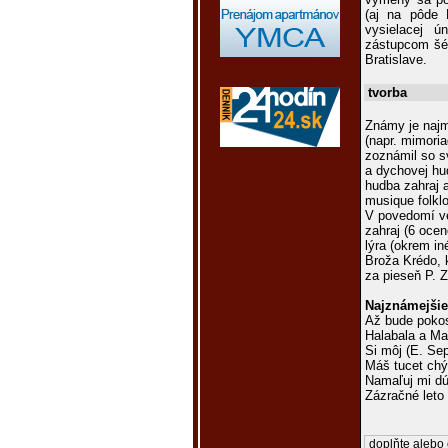
(aj na pôde 
vysielacej ú
zástupcom šéf
Bratislave.
tvorba
Známy je naj
(napr. mimoria
zoznámil so s
a dychovej hu
hudba zahraj a
musique folklo
V povedomí ve
zahraj (6 ocen
lýra (okrem in
Broža Krédo, k
za pieseň P. 
Najznámejšie
Až bude pokos
Halabala a Mať
Si môj (E. Se
Máš tucet chý
Namaľuj mi dú
Zázračné leto
doplňte alebo 