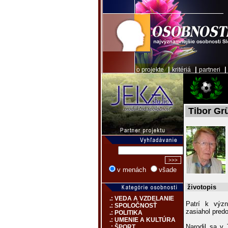
|
|
o projekte
kritériá
partneri
Tibor Gr
v menách
všade
životopis
.: VEDA A VZDELANIE
Patrí k význ
.: SPOLOČNOSŤ
zasiahol pred
.: POLITIKA
.: UMENIE A KULTÚRA
Narodil sa v
.: ŠPORT