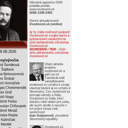
Národná agentúra ISSN
pridelila portálu
www.osobnosti.sk
ISSN 1338-2403
Denne aktualizované.
Osobnosti.sk (online)
Aj Vy máte možnosť podporiť
Osobnosti.sk svojimi darmi a
príspevkami zaslanými na
účet občianskeho združenia
Osobnosti.sk
4010825928 / 7500
- číslo
8.08.2026
účtu občianskeho združenia
Osobnosti.sk
ny/výročie
Vítam aktivitu
rid Šenitková
projektu
r Šajtlava
osobnosti.sk a
a Belousovová
páči sa mi.
Častokrát totiž
ro Šrobár
zanedbávame
ich Hornáček
osobnosti vo vzťahu k svojej
gej Chelemendik
vlastnej histórií aj vo vzťahu k
Slovensku. Cez osobnosti sa
fan Gráf
poznajú národy a štáty.
zló Nagy
Osobnosti sú ľudia, ktorí
dimír Ferko
dokážu robiť nielen pre seba,
ale aj pre okolie a navyše z
uslav Chňoupek
ich práce čerpá celá
dimír Mináč
spoločnosť.
oslav Rejda
Ivan Gašparovič
, prezident
Slovenskej repulibky
 Kalinčiak
 Marták
Osobnosti sú