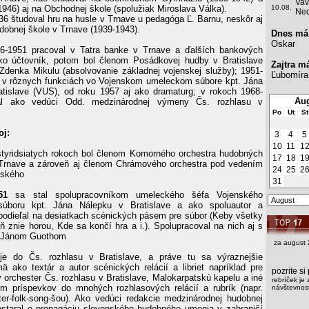
Vav
1946) aj na Obchodnej škole (spolužiak Miroslava Válka).
10.08.
Ned
36 študoval hru na husle v Trnave u pedagóga Ľ. Barnu, neskôr aj
dobnej škole v Trnave (1939-1943).
Dnes má
Oskar
6-1951 pracoval v Tatra banke v Trnave a ďalších bankových
ako účtovník, potom bol členom Posádkovej hudby v Bratislave
Zajtra m
denka Mikulu (absolvovanie základnej vojenskej služby); 1951-
Ľubomíra
 v rôznych funkciách vo Vojenskom umeleckom súbore kpt. Jána
tislave (VUS), od roku 1957 aj ako dramaturg; v rokoch 1968-
Aug
al ako vedúci Odd. medzinárodnej výmeny Čs. rozhlasu v
Po
Ut
St
oj:
3
4
5
10
11
1
tyridsiatych rokoch bol členom Komorného orchestra hudobných
17
18
1
Trnave a zároveň aj členom Chrámového orchestra pod vedením
24
25
2
vského
31
51
sa stal spolupracovníkom umeleckého šéfa Vojenského
súboru kpt. Jána Nálepku v Bratislave a ako spoluautor a
podieľal na desiatkach scénických pásem pre súbor (Keby všetky
ň znie horou, Kde sa končí hra a i.). Spolupracoval na nich aj s
 Jánom Guothom
za august 
e do Čs. rozhlasu v Bratislave, a práve tu sa výraznejšie
mä ako textár a autor scénických relácií a libriet napríklad pre
pozrite s
orchester Čs. rozhlasu v Bratislave, Malokarpatskú kapelu a iné
rebríček je 
om príspevkov do mnohých rozhlasových relácií a rubrík (napr.
návštevnost
er-folk-song-šou). Ako vedúci redakcie medzinárodnej hudobnej
staral o propagáciu slovenského hudobného umenia v zahraničí