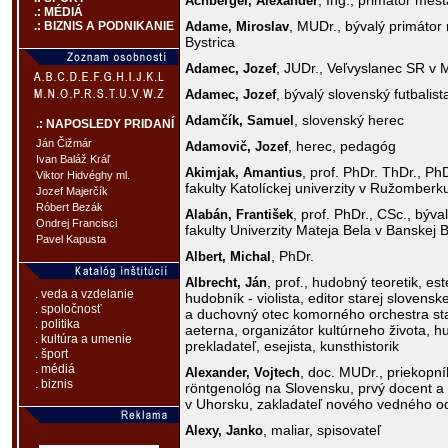
, Ing., primátor mes
Achberger,
Alexander
.: MÉDIÁ
, MUDr., bývalý primáto
Adame,
Miroslav
.: BIZNIS A PODNIKANIE
Bystrica
, JUDr., Veľvyslanec SR v 
Adamec,
Jozef
, bývalý slovenský futbalist
Adamec,
Jozef
, slovenský herec
Adamčík,
Samuel
.: NAPOSLEDY PRIDANÍ
Ján Čižmár
, herec, pedagóg
Adamovič,
Jozef
Ivan Baláž Kráľ
, prof. PhDr. ThDr., P
Akimjak,
Amantius
Viktor Hidvéghy ml.
fakulty Katolíckej univerzity v Ružomberk
Jozef Majerčík
Róbert Bezák
, prof. PhDr., CSc., býva
Alabán,
František
Ondrej Francisci
fakulty Univerzity Mateja Bela v Banskej B
Pavel Kapusta
, PhDr.
Albert,
Michal
, prof., hudobný teoretik, est
Albrecht,
Ján
. veda a vzdelanie
hudobník - violista, editor starej slovensk
. spoločnosť
a duchovný otec komorného orchestra st
. politika
aeterna, organizátor kultúrneho života, 
. kultúra a umenie
prekladateľ, esejista, kunsthistorik
. šport
. médiá
, doc. MUDr., priekopní
Alexander,
Vojtech
. biznis
röntgenológ na Slovensku, prvý docent a 
v Uhorsku, zakladateľ nového vedného od
, maliar, spisovateľ
Alexy,
Janko