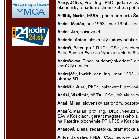
, Prof. Ing., PhD., jeden zo 
Alexy,
Július
ekonomiky a riadenia chemického a potr
, MUDr., primátor mesta Ša
Alföldi,
Martin
, nov.1993 - mar.1994 - po
Andel,
Marián
, spisovateľ
Andel,
Ján
, slovenský ľudový bábkar
Anderle,
Anton
, prof. RNDr., CSc., geochem
Andráš,
Peter
Bela, Banská Bystrica Vysoká škola báňs
, hudobný skladateľ, di
Andrašovan,
Tibor
zaslúžilý umelec
, gen. Ing., mar. 1993 -
Andrejčák,
Imrich
obrany SR
, PhDr., spisovateľ, preklad
Andričík,
Juraj
, MVDr., CSc., bývalý pri
Anďal,
Vladimír
, slovenský astronóm, pozoro
Antal,
Milan
, prof. Ing., DrSc., vedúci
Antalík,
Marián
SAV v Košiciach, garant magisterského a
na Katedre biochémie PF UPJŠ v Košicia
, redaktorka, dramatička a
Antalová,
Elena
, RNDr., CSc., jadrový fyzi
Antoš,
Jaroslav