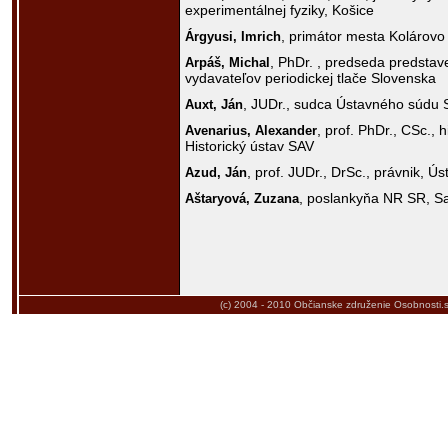
experimentálnej fyziky, Košice
, primátor mesta Kolárovo
Árgyusi,
Imrich
, PhDr. , predseda predsta
Arpáš,
Michal
vydavateľov periodickej tlače Slovenska
, JUDr., sudca Ústavného súdu
Auxt,
Ján
, prof. PhDr., CSc., h
Avenarius,
Alexander
Historický ústav SAV
, prof. JUDr., DrSc., právnik, Ú
Azud,
Ján
, poslankyňa NR SR, S
Aštaryová,
Zuzana
(c) 2004 - 2010
Občianske združenie Osobnosti.