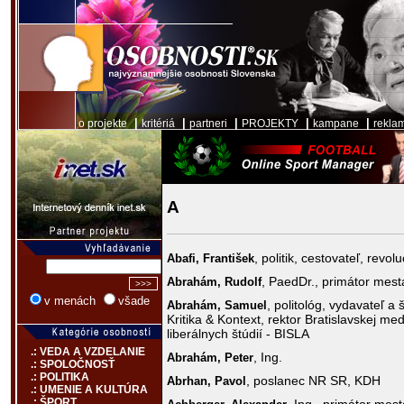
|
|
|
|
|
o projekte
kritériá
partneri
PROJEKTY
kampane
rekla
A
, politik, cestovateľ, revol
Abafi,
František
, PaedDr., primátor mest
Abrahám,
Rudolf
v menách
všade
, politológ, vydavateľ a
Abrahám,
Samuel
Kritika & Kontext, rektor Bratislavskej me
liberálnych štúdií - BISLA
.: VEDA A VZDELANIE
, Ing.
Abrahám,
Peter
.: SPOLOČNOSŤ
.: POLITIKA
, poslanec NR SR, KDH
Abrhan,
Pavol
.: UMENIE A KULTÚRA
.: ŠPORT