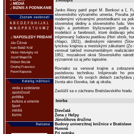
životopis
.: MÉDIÁ
.: BIZNIS A PODNIKANIE
Janko Alexy patril popri M. Benkovi a Ľ. F
slovenského výtvarného umenia. Povaha je
modernými výtvarnými prostriedkami sa pok
slovenskej dediny a slovenského ľudu. Ve
krajín a portrétom štylizovaným podľa n
modelácií a farebnosti, ktoré dodávajú jeh
inšpirovaný ľudovou poetikou (Horí ohník, ho
.: NAPOSLEDY PRIDANÍ
chlapci, 1921), dedinskými námetmi (Sl
Ján Čižmár
lyrickou krajinou a mestskými zákutiami (Zo s
Ivan Baláž Kráľ
venoval taktiež monumentálnym realizáciá
Viktor Hidvéghy ml.
1951; mozaikové okná Slovenského národné
Jozef Majerčík
významné sú aj jeho tapisérie.
Róbert Bezák
Ondrej Francisci
Rovnako sa venoval krajine a zobrazeni
Pavel Kapusta
pastelovou technikou. Inšpirovalo ho pro
architektúra. Vo svojich dielach zachytáv
života ako človeka, tak aj okolia.
. veda a vzdelanie
Zaslúžil sa o záchranu Bratislavského hradu.
. spoločnosť
. politika
tvorba
. kultúra a umenie
. šport
Dievčatá
. médiá
Žena z Heľpy
. biznis
Jánošíkova družina
Budovy univerzitnej knižnice v Bratislave
Humná
Pri potoku