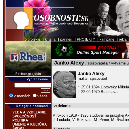
|
|
|
|
|
o projekte
kritériá
partneri
PROJEKTY
kampane
rekla
Janko Alexy
/ spisovatelia / výtvarné 
Janko Alexy
maliar, spisovateľ
25.01.1894 Liptovský Mikul
*
22.09.1970 Bratislava
†
v menách
všade
vzdelanie
.: VEDA A VZDELANIE
V rokoch 1919 - 1925 študoval na pražskej A
.: SPOLOČNOSŤ
J. Loukola, V. Bukovac, M. Pirner, M. Švabin
.: POLITIKA
.: UMENIE A KULTÚRA
.: ŠPORT