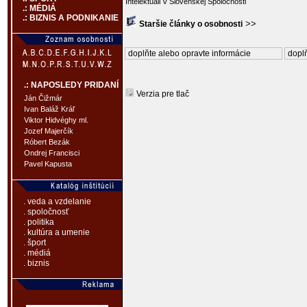
Intelektuáli V Slovenskej Spoločnosti
.: MÉDIÁ
.: BIZNIS A PODNIKANIE
>>
Staršie články o osobnosti
doplňte alebo opravte informácie
doplň
.: NAPOSLEDY PRIDANÍ
Verzia pre tlač
Ján Čižmár
Ivan Baláž Kráľ
Viktor Hidvéghy ml.
Jozef Majerčík
Róbert Bezák
Ondrej Francisci
Pavel Kapusta
. veda a vzdelanie
. spoločnosť
. politika
. kultúra a umenie
. šport
. médiá
. biznis