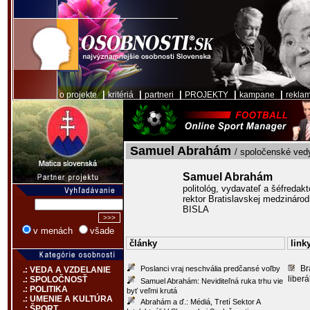
|
|
|
|
|
o projekte
kritériá
partneri
PROJEKTY
kampane
rekla
Samuel Abrahám
/ spoločenské vedy
Samuel Abrahám
politológ, vydavateľ a šéfredakt
rektor Bratislavskej medzinárodn
BISLA
v menách
všade
články
link
Br
Poslanci vraj neschvália predčansé voľby
.: VEDA A VZDELANIE
liberá
.: SPOLOČNOSŤ
Samuel Abrahám: Neviditeľná ruka trhu vie
.: POLITIKA
byť veľmi krutá
.: UMENIE A KULTÚRA
Abrahám a ď.: Médiá, Tretí Sektor A
.: ŠPORT