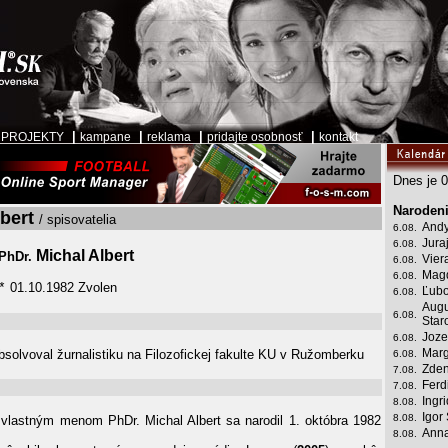
|
|
|
|
|
PROJEKTY
kampane
reklama
pridajte osobnosť
kontakt
Dnes je 0
Narodeni
lbert
/ spisovatelia
Andy
6.08.
Jura
6.08.
Michal Albert
PhDr.
Vier
6.08.
Mag
6.08.
01.10.1982 Zvolen
*
Ľubo
6.08.
Augu
6.08.
Star
Joze
6.08.
Marg
solvoval žurnalistiku na Filozofickej fakulte KU v Ružomberku
6.08.
Zden
7.08.
Ferd
7.08.
Ingr
8.08.
Igor
8.08.
 vlastným menom PhDr. Michal Albert sa narodil 1. októbra 1982
Anna
8.08.