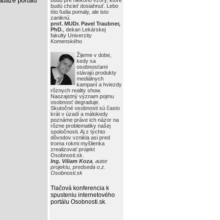
báze portálu
budú pre niekoho vzory, ktoré
budú chcieť dosiahnuť. Lebo
títo ľudia pomaly, ale isto
zaniknú.
prof. MUDr. Pavel Traubner,
PhD.
, dekan Lekárskej
fakulty Univerzity
Komenského
Žijeme v dobe,
kedy sa
osobnosťami
stávajú produkty
mediálnych
kampaní a hviezdy
rôznych reality show.
Naozajstný význam pojmu
osobnosť degraduje.
Skutočné osobnosti sú často
krát v úzadí a málokedy
poznáme práve ich názor na
rôzne problematiky našej
spoločnosti. Aj z týchto
dôvodov vznikla asi pred
troma rokmi myšlienka
zrealizovať projekt
Osobnosti.sk.
Ing. Viliam Koza
, autor
projektu, predseda o.z.
Osobnosti.sk
Tlačová konferencia k
spusteniu internetového
portálu Osobnosti.sk
.