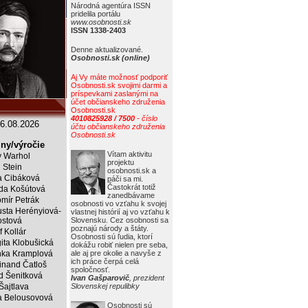
Národná agentúra ISSN
pridelila portálu
www.osobnosti.sk
ISSN 1338-2403
Denne aktualizované.
Osobnosti.sk (online)
Aj Vy máte možnosť podporiť
Osobnosti.sk svojimi darmi a
príspevkami zaslanými na
účet občianskeho združenia
Osobnosti.sk
4010825928 / 7500
- číslo
6.08.2026
účtu občianskeho združenia
Osobnosti.sk
ny/výročie
Vítam aktivitu
 Warhol
projektu
j Stein
osobnosti.sk a
a Cibáková
páči sa mi.
Častokrát totiž
da Košútová
zanedbávame
mír Petrák
osobnosti vo vzťahu k svojej
sta Herényiová-
vlastnej histórií aj vo vzťahu k
ostová
Slovensku. Cez osobnosti sa
poznajú národy a štáty.
f Kollár
Osobnosti sú ľudia, ktorí
ita Klobušická
dokážu robiť nielen pre seba,
ka Kramplová
ale aj pre okolie a navyše z
ich práce čerpá celá
inand Čatloš
spoločnosť.
id Šenitková
Ivan Gašparovič
, prezident
 Šajtlava
Slovenskej repulibky
 Belousovová
Osobnosti sú