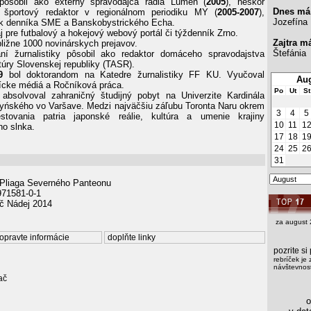
 pôsobil ako externý spravodajca rádia Lumen (
2005
), neskôr
Dnes má
 športový redaktor v regionálnom periodiku MY (
2005-2007
),
Jozefína
ík denníka SME a Banskobystrického Echa.
j pre futbalový a hokejový webový portál či týždenník Zrno.
Zajtra m
bližne 1000 novinárskych prejavov.
Štefánia
ní žurnalistiky pôsobil ako redaktor domáceho spravodajstva
túry Slovenskej republiky (TASR).
9
bol doktorandom na Katedre žurnalistiky FF KU. Vyučoval
Aug
ícke médiá a Ročníková práca.
Po
Ut
St
absolvoval zahraničný študijný pobyt na Univerzite Kardinála
ńského vo Varšave. Medzi najväčšiu záľubu Toronta Naru okrem
3
4
5
tovania patria japonské reálie, kultúra a umenie krajiny
10
11
1
o slnka.
17
18
1
24
25
2
31
 Pliaga Severného Panteonu
971581-0-1
č Nádej 2014
za august 
opravte informácie
doplňte linky
pozrite s
rebríček je 
návštevnost
ač
os