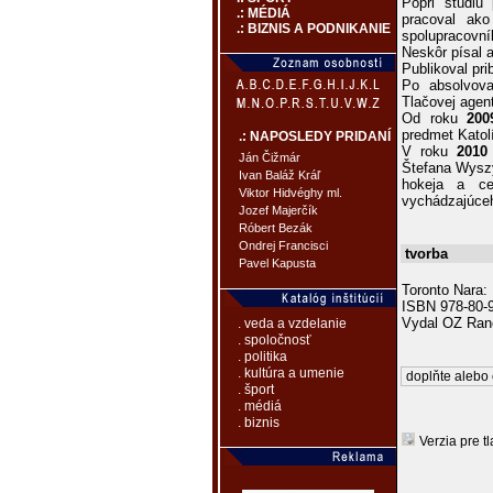
Popri štúdiu
.: MÉDIÁ
pracoval ako
.: BIZNIS A PODNIKANIE
spolupracovn
Neskôr písal a
Publikoval pri
Po absolvova
Tlačovej agen
Od roku
200
predmet Katol
.: NAPOSLEDY PRIDANÍ
V roku
2010
Ján Čižmár
Štefana Wyszy
Ivan Baláž Kráľ
hokeja a ces
Viktor Hidvéghy ml.
vychádzajúceh
Jozef Majerčík
Róbert Bezák
Ondrej Francisci
tvorba
Pavel Kapusta
Toronto Nara:
ISBN 978-80-
Vydal OZ Ran
. veda a vzdelanie
. spoločnosť
. politika
. kultúra a umenie
doplňte alebo 
. šport
. médiá
. biznis
Verzia pre tl