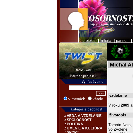
|
|
o projekte
kritériá
partneri
Michal A
vzdelanie
v menách
všade
V roku
2009
ab
životopis
.: VEDA A VZDELANIE
.: SPOLOČNOSŤ
.: POLITIKA
Toronto Nara,
.: UMENIE A KULTÚRA
vo Zvolene.
.: ŠPORT