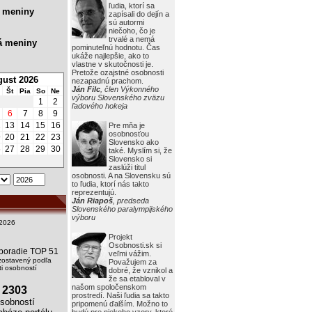
ľudia, ktorí sa
 meniny
zapísali do dejín a
sú autormi
niečoho, čo je
trvalé a nemá
á meniny
pominuteľnú hodnotu. Čas
ukáže najlepšie, ako to
vlastne v skutočnosti je.
Pretože ozajstné osobnosti
ust 2026
nezapadnú prachom.
Ján Filc
, člen Výkonného
Št
Pia
So
Ne
výboru Slovenského zväzu
1
2
ľadového hokeja
6
7
8
9
2
13
14
15
16
Pre mňa je
osobnosťou
9
20
21
22
23
Slovensko ako
6
27
28
29
30
také. Myslím si, že
Slovensko si
zaslúži titul
osobnosti. A na Slovensku sú
to ľudia, ktorí nás takto
reprezentujú.
Ján Riapoš
, predseda
Slovenského paralympijského
výboru
2026
Projekt
Osobnosti.sk si
i poradie TOP 51
veľmi vážim.
zostavený podľa
Považujem za
i osobností
dobré, že vznikol a
že sa etabloval v
našom spoločenskom
2303
prostredí. Naši ľudia sa takto
obností
pripomenú ďalším. Možno to