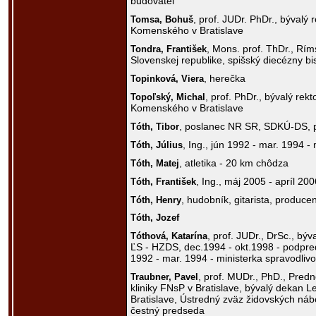
budovateľ
, prof. JUDr. PhDr., bývalý r
Tomsa,
Bohuš
Komenského v Bratislave
, Mons. prof. ThDr., Rím
Tondra,
František
Slovenskej republike, spišský diecézny b
, herečka
Topinková,
Viera
, prof. PhDr., bývalý rekt
Topoľský,
Michal
Komenského v Bratislave
, poslanec NR SR, SDKÚ-DS, p
Tóth,
Tibor
, Ing., jún 1992 - mar. 1994 - 
Tóth,
Július
, atletika - 20 km chôdza
Tóth,
Matej
, Ing., máj 2005 - apríl 20
Tóth,
František
, hudobník, gitarista, producen
Tóth,
Henry
Tóth,
Jozef
, prof. JUDr., DrSc., bý
Tóthová,
Katarína
ĽS - HZDS, dec.1994 - okt.1998 - podpre
1992 - mar. 1994 - ministerka spravodlivo
, prof. MUDr., PhD., Predn
Traubner,
Pavel
kliniky FNsP v Bratislave, bývalý dekan L
Bratislave, Ústredný zväz židovských ná
čestný predseda