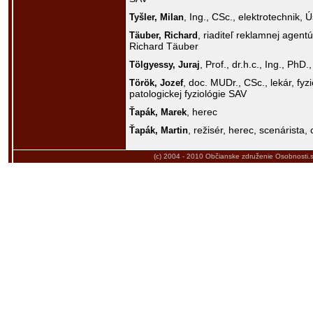
, Ing., CSc., elektrotechnik,
Tyšler,
Milan
, riaditeľ reklamnej agentú
Täuber,
Richard
Richard Täuber
, Prof., dr.h.c., Ing., PhD.
Tölgyessy,
Juraj
, doc. MUDr., CSc., lekár, fyz
Török,
Jozef
patologickej fyziológie SAV
, herec
Ťapák,
Marek
, režisér, herec, scenárista,
Ťapák,
Martin
(c) 2004 - 2010
Občianske združenie Osobnosti.