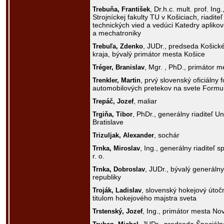
, Dr.h.c. mult. prof. In
Trebuňa,
František
Strojníckej fakulty TU v Košiciach, riadit
technických vied a vedúci Katedry apliko
a mechatroniky
, JUDr., predseda Košic
Trebuľa,
Zdenko
kraja, bývalý primátor mesta Košice
, Mgr. , PhD., primátor 
Tréger,
Branislav
, prvý slovenský oficiálny 
Trenkler,
Martin
automobilových pretekov na svete Formul
, maliar
Trepáč,
Jozef
, PhDr., generálny riaditeľ Un
Trgiňa,
Tibor
Bratislave
, sochár
Trizuljak,
Alexander
, Ing., generálny riaditeľ s
Trnka,
Miroslav
r. o.
, JUDr., bývalý generáln
Trnka,
Dobroslav
republiky
, slovenský hokejový útočn
Troják,
Ladislav
titulom hokejového majstra sveta
, Ing., primátor mesta 
Trstenský,
Jozef