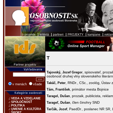
|
|
|
|
|
o projekte
kritériá
partneri
PROJEKTY
kampane
rekla
T
, spisovateľ, proza
Tajovský,
Jozef Gregor
osobnosť druhej vlny slovenského literár
, RNDr., CSc., zoológ, Ústav 
Takáč,
Peter
v menách
všade
, primátor mesta Bojnice
Tám,
František
, prozaik, publicista, rekla
Taragel,
Dušan
.: VEDA A VZDELANIE
.: SPOLOČNOSŤ
, člen činohry SND
Tarageľ,
Dušan
.: POLITIKA
, PaedDr., poslanec NR SR
Tarčák,
Jozef
.: UMENIE A KULTÚRA
.: ŠPORT