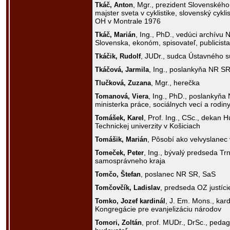
, Mgr., prezident Slovenského 
Tkáč,
Anton
majster sveta v cyklistike, slovenský cyklis
OH v Montrale 1976
, Ing., PhD., vedúci archívu
Tkáč,
Marián
Slovenska, ekonóm, spisovateľ, publicista
, JUDr., sudca Ústavného 
Tkáčik,
Rudolf
, Ing., poslankyňa NR 
Tkáčová,
Jarmila
, Mgr., herečka
Tlučková,
Zuzana
, Ing., PhD., poslankyňa
Tomanová,
Viera
ministerka práce, sociálnych vecí a rodi
, Prof. Ing., CSc., dekan H
Tomášek,
Karel
Technickej univerzity v Košiciach
, Pôsobí ako velvyslanec v
Tomášik,
Marián
, Ing., bývalý predseda T
Tomeček,
Peter
samosprávneho kraja
, poslanec NR SR, SaS
Tomčo,
Štefan
, predseda OZ justíci
Tomčovčík,
Ladislav
, J. Em. Mons., kard
Tomko,
Jozef kardinál
Kongregácie pre evanjelizáciu národov
, prof. MUDr., DrSc., pedag
Tomori,
Zoltán