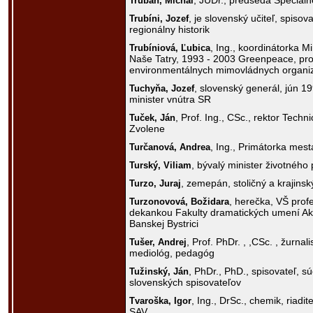
, JUDr., predseda Špeciál
Truban,
Michal
, je slovenský učiteľ, spisova
Trubíni,
Jozef
regionálny historik
, Ing., koordinátorka 
Trubíniová,
Ľubica
Naše Tatry, 1993 - 2003 Greenpeace, pr
environmentálnych mimovládnych organi
, slovenský generál, jún 1
Tuchyňa,
Jozef
minister vnútra SR
, Prof. Ing., CSc., rektor Techni
Tuček,
Ján
Zvolene
, Ing., Primátorka mes
Turčanová,
Andrea
, bývalý minister životného 
Turský,
Viliam
, zemepán, stoličný a krajins
Turzo,
Juraj
, herečka, VŠ prof
Turzonovová,
Božidara
dekankou Fakulty dramatických umení A
Banskej Bystrici
, Prof. PhDr. , ,CSc. , žurnal
Tušer,
Andrej
mediológ, pedagóg
, PhDr., PhD., spisovateľ, 
Tužinský,
Ján
slovenských spisovateľov
, Ing., DrSc., chemik, riad
Tvaroška,
Igor
SAV