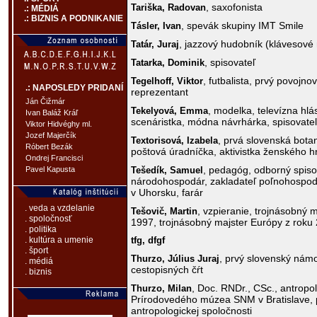
, saxofonista
Tariška,
Radovan
.: MÉDIÁ
.: BIZNIS A PODNIKANIE
, spevák skupiny IMT Smile
Tásler,
Ivan
, jazzový hudobník (klávesové n
Tatár,
Juraj
, spisovateľ
Tatarka,
Dominik
, futbalista, prvý povojno
Tegelhoff,
Viktor
.: NAPOSLEDY PRIDANÍ
reprezentant
Ján Čižmár
, modelka, televízna hl
Tekelyová,
Emma
Ivan Baláž Kráľ
scenáristka, módna návrhárka, spisovate
Viktor Hidvéghy ml.
Jozef Majerčík
, prvá slovenská botan
Textorisová,
Izabela
Róbert Bezák
poštová úradníčka, aktivistka ženského h
Ondrej Francisci
, pedagóg, odborný spisov
Tešedík,
Samuel
Pavel Kapusta
národohospodár, zakladateľ poľnohospod
v Uhorsku, farár
. veda a vzdelanie
, vzpieranie, trojnásobný m
Tešovič,
Martin
. spoločnosť
1997, trojnásobný majster Európy z roku
. politika
tfg,
dfgf
. kultúra a umenie
. šport
, prvý slovenský námo
Thurzo,
Július Juraj
. médiá
cestopisných čŕt
. biznis
, Doc. RNDr., CSc., antropol
Thurzo,
Milan
Prírodovedého múzea SNM v Bratislave, 
antropologickej spoločnosti