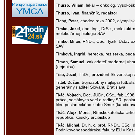
, lekár – onkológ, vysokoš
Thurzo,
Viliam
, finančník, redaktor
Thurzo,
Ivan
, chodec roka 2002, olympijsk
Tichý,
Peter
, doc. Ing., DrSc., molekulár
Timko,
Jozef
molekulárnej biológie SAV
, RNDr., CSc., fyzik, Ústav e
Timko,
Milan
SAV
, herečka, režisérka, ped
Timková,
Ingrid
, zakladateľ modernej uhor
Timon,
Samuel
(dejepisu)
, ThDr., prezident Slovenskej 
Tiso,
Jozef
, trojnásobný najlepší futbali
Tittel,
Dušan
generálny riaditeľ Slovanu Bratislava
, Doc. JUDr., CSc., feb.1998 
Tkáč,
Vojtech
práce, sociálnych vecí a rodiny SR, pos
člen poslaneckého klubu Smer (kandidov
, Mons., Rímskokatolícka cirke
Tkáč,
Alojz
republike, košický arcibiskup
, Dr. h. c. prof. RNDr., CSc.,
Tkáč,
Michal
Podnikovohospodárskej fakulty EU v Koši