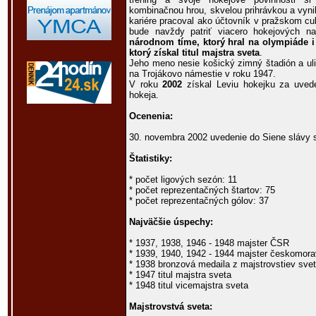
kombinačnou hrou, skvelou prihrávkou a vyni
kariére pracoval ako účtovník v pražskom c
bude navždy patriť viacero hokejových n
národnom tíme, ktorý hral na olympiáde 
ktorý získal titul majstra sveta
.
Jeho meno nesie košický zimný štadión a uli
na Trojákovo námestie v roku 1947.
V roku
2002
získal Leviu hokejku za uved
hokeja.
Ocenenia:
30. novembra 2002 uvedenie do Siene slávy 
Štatistiky:
* počet ligových sezón: 11
* počet reprezentačných štartov: 75
* počet reprezentačných gólov: 37
Najväčšie úspechy:
* 1937, 1938, 1946 - 1948 majster ČSR
* 1939, 1940, 1942 - 1944 majster českomorav
* 1938 bronzová medaila z majstrovstiev sve
* 1947 titul majstra sveta
* 1948 titul vicemajstra sveta
Majstrovstvá sveta: