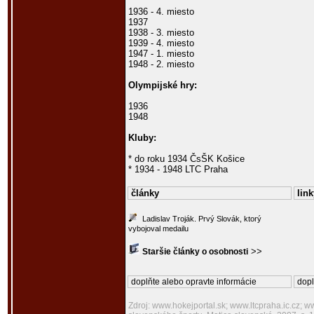
1936 - 4. miesto
1937
1938 - 3. miesto
1939 - 4. miesto
1947 - 1. miesto
1948 - 2. miesto
Olympijské hry:
1936
1948
Kluby:
* do roku 1934 ČsŠK Košice
* 1934 - 1948 LTC Praha
články
link
Ladislav Troják. Prvý Slovák, ktorý
vybojoval medailu
>>
Staršie články o osobnosti
doplňte alebo opravte informácie
dopl
Zdroj: www.hokejportal.sk; www.ltcpraha.ic.cz; 