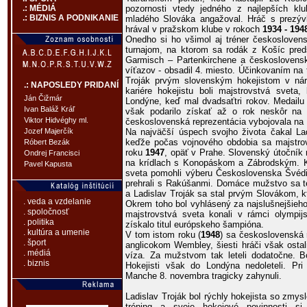
pozornosti vtedy jedného z najlepších k
.: MÉDIÁ
.: BIZNIS A PODNIKANIE
mladého Slováka angažoval. Hráč s prezývka
hrával v pražskom klube v rokoch
1934 - 194
Onedho si ho všimol aj tréner českosloven
turnajom, na ktorom sa rodák z Košíc pred
Garmisch – Partenkirchene a československ
víťazov - obsadil 4. miesto. Účinkovaním na
Troják prvým slovenským hokejistom v ná
.: NAPOSLEDY PRIDANÍ
kariére hokejistu boli majstrovstvá sveta
Ján Čižmár
Londýne, keď mal dvadsaťtri rokov. Medail
Ivan Baláž Kráľ
však podarilo získať až o rok neskôr na
Viktor Hidvéghy ml.
československá reprezentácia vybojovala n
Na najväčší úspech svojho života čakal Lad
Jozef Majerčík
keďže počas vojnového obdobia sa majstrov
Róbert Bezák
roku
1947
, opäť v Prahe. Slovenský útočník 
Ondrej Francisci
na krídlach s Konopáskom a Zábrodským. K 
Pavel Kapusta
sveta pomohli výberu Československa Švédi,
prehrali s Rakúšanmi. Domáce mužstvo sa teš
a Ladislav Troják sa stal prvým Slovákom, k
. veda a vzdelanie
Okrem toho bol vyhlásený za najslušnejšieho
. spoločnosť
majstrovstvá sveta konali v rámci olympij
. politika
získalo titul európskeho šampióna.
. kultúra a umenie
V tom istom roku (
1948
) sa československá 
. šport
anglicokom Wembley, šiesti hráči však osta
. médiá
víza. Za mužstvom tak leteli dodatočne. Bo
. biznis
Hokejisti však do Londýna nedoleteli. Pri
Manche 8. novembra tragicky zahynuli.
Ladislav Troják bol rýchly hokejista so zmysl
tréning a svoje hokejové povinnosti si