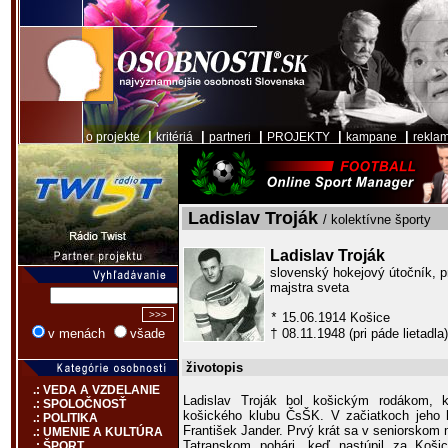
|
|
|
|
|
o projekte
kritériá
partneri
PROJEKTY
kampane
rekla
Ladislav Troják
/ kolektívne športy
Ladislav Troják
slovenský hokejový útočník, p
majstra sveta
15.06.1914 Košice
*
08.11.1948 (pri páde lietadla)
v menách
všade
†
životopis
.: VEDA A VZDELANIE
Ladislav Troják bol košickým rodákom, k
.: SPOLOČNOSŤ
košického klubu ČsŠK. V začiatkoch jeho ho
.: POLITIKA
František Jander. Prvý krát sa v seniorskom
.: UMENIE A KULTÚRA
Tatranskom pohári, keď nastúpil za Košic
.: ŠPORT