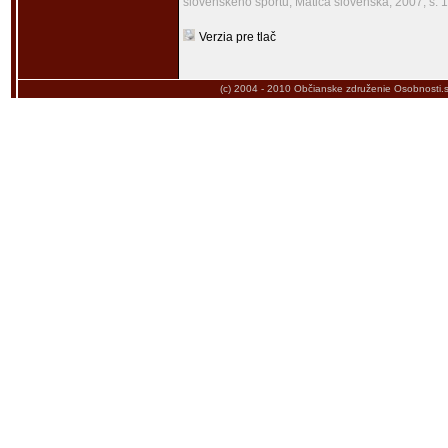
slovenského športu, Matica slovenská, 2007, s. 
Verzia pre tlač
(c) 2004 - 2010
Občianske združenie Osobnosti.