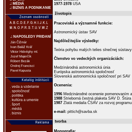
1977-1978
USA
.: MÉDIÁ
.: BIZNIS A PODNIKANIE
životopis
Pracoviská a významné funkcie:
Astronomický ústav SAV
.: NAPOSLEDY PRIDANÍ
Najdôležitejšie výsledky:
Ján Čižmár
Ivan Baláž Kráľ
Teória pohybu malých telies slnečnej sústav
Viktor Hidvéghy ml.
Jozef Majerčík
Členstvo vo vedeckých organizáciách:
Róbert Bezák
Ondrej Francisci
Medzinárodná astronomická únia
Pavel Kapusta
Európska astronomická spoločnosť
Slovenská astronomická spoločnosť pri SAV
Ocenenia:
. veda a vzdelanie
. spoločnosť
1996
Medzinárodné ocenenie pomenovaním as
. politika
1988
Strieborná čestná plaketa SAV D. Štúra
. kultúra a umenie
1987
Zlatá medaila ČSAV za rozvoj progr
. šport
. médiá
e-mail:
pittich@savba.sk
. biznis
tvorba
Monografia: