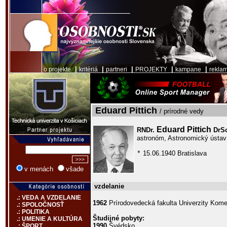
|
|
|
|
|
o projekte
kritériá
partneri
PROJEKTY
kampane
rekla
Eduard Pittich
/ prírodné vedy
Eduard Pittich
RNDr.
DrS
astronóm, Astronomický ústa
15.06.1940 Bratislava
*
v menách
všade
vzdelanie
.: VEDA A VZDELANIE
1962
Prírodovedecká fakulta Univerzity Kome
.: SPOLOČNOSŤ
.: POLITIKA
Študijné pobyty:
.: UMENIE A KULTÚRA
1990
Švédsko
.: ŠPORT