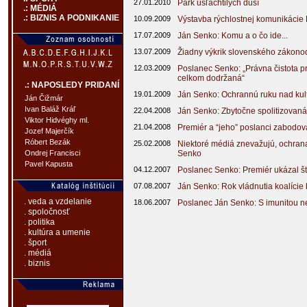
27.01.2010
Park ušľachtilých duší
.: MÉDIÁ
.: BIZNIS A PODNIKANIE
10.09.2009
Výstavba rýchlostnej komunikácie
17.07.2009
Ján Senko: Komu a o čo ide...
13.07.2009
Žiadny výkrik slovenského zákono
12.03.2009
Poslanec Senko: „Právna čistota p
celkom dodržaná“
.: NAPOSLEDY PRIDANÍ
19.01.2009
Ján Senko: Ochrannú ruku nad kul
Ján Čižmár
Ivan Baláž Kráľ
22.04.2008
Ján Senko: Zbytočne spolitizovaná
Viktor Hidvéghy ml.
21.04.2008
Premiér a “jeho” poslanci zabodova
Jozef Majerčík
Róbert Bezák
25.02.2008
Niektoré médiá znevažujú, ochrana
Senko
Ondrej Francisci
Pavel Kapusta
04.12.2007
Poslanec Senko: Premiér ukázal št
07.08.2007
Ján Senko: Rok vládnutia koalície
. veda a vzdelanie
18.06.2007
Poslanec Ján Senko: S imunitou 
. spoločnosť
. politika
. kultúra a umenie
. šport
. médiá
. biznis