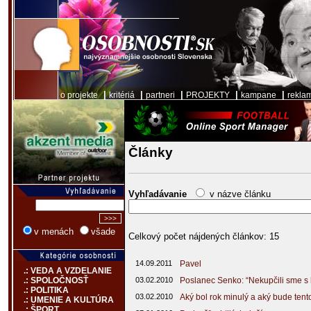
|
|
|
|
|
o projekte
kritériá
partneri
PROJEKTY
kampane
rekla
Články
Vyhľadávanie
v názve článku
v menách
všade
Celkový počet nájdených článkov: 15
14.09.2011
Pavel
.: VEDA A VZDELANIE
03.02.2010
Poslanec Senko: “Nekupčili sme s h
.: SPOLOČNOSŤ
.: POLITIKA
03.02.2010
Aký bol rok minulý a aký bude tent
.: UMENIE A KULTÚRA
.: ŠPORT