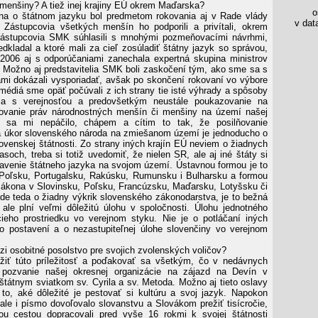
 menšiny? A tiež inej krajiny EÚ okrem Maďarska?
os
na o štátnom jazyku bol predmetom rokovania aj v Rade vlády
v data
 Zástupcovia všetkých menšín ho podporili a privítali, okrem
Zástupcovia SMK súhlasili s mnohými pozmeňovacími návrhmi,
dkladal a ktoré mali za cieľ zosúladiť štátny jazyk so správou,
 2006 aj s odporúčaniami zanechala expertná skupina ministrov
 Možno aj predstavitelia SMK boli zaskočení tým, ako sme sa s
ami dokázali vysporiadať, avšak po skončení rokovaní vo výbore
 médiá sme opäť počúvali z ich strany tie isté výhrady a spôsoby
ia s verejnosťou a predovšetkým neustále poukazovanie na
ovanie práv národnostných menšín či menšiny na území našej
To sa mi nepáčilo, chápem a cítim to tak, že posilňovanie
 úkor slovenského národa na zmiešanom území je jednoducho o
ovenskej štátnosti. Zo strany iných krajín EÚ neviem o žiadnych
lasoch, treba si totiž uvedomiť, že nielen SR, ale aj iné štáty si
tavenie štátneho jazyka na svojom území. Ústavnou formou je to
Poľsku, Portugalsku, Rakúsku, Rumunsku i Bulharsku a formou
zákona v Slovinsku, Poľsku, Francúzsku, Maďarsku, Lotyšsku či
de teda o žiadny výkrik slovenského zákonodarstva, je to bežná
 ale plní veľmi dôležitú úlohu v spoločnosti. Úlohu jednotného
ieho prostriedku vo verejnom styku. Nie je o potláčaní iných
 o postavení a o nezastupiteľnej úlohe slovenčiny vo verejnom
i osobitné posolstvo pre svojich zvolenských voličov?
iť túto príležitosť a poďakovať sa všetkým, čo v nedávnych
i pozvanie našej okresnej organizácie na zájazd na Devín v
 štátnym sviatkom sv. Cyrila a sv. Metoda. Možno aj tieto oslavy
 to, aké dôležité je pestovať si kultúru a svoj jazyk. Napokon
 ale i písmo dovoľovalo slovanstvu a Slovákom prežiť tisícročie,
u cestou dopracovali pred vyše 16 rokmi k svojej štátnosti