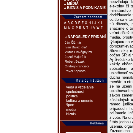
neovládajú. 
.: MÉDIÁ
elektriny či
.: BIZNIS A PODNIKANIE
ministerstv
dodržiavanie
ocitlo sa v t
sú dôvody, 
snažíme o to
veľmi dôležit
.: NAPOSLEDY PRIDANÍ
média, prost
týkajúcu sa v
Ján Čižmár
dorozumieva
Ivan Baláž Kráľ
Slovenskej r
Viktor Hidvéghy ml.
občan SR aj 
Jozef Majerčík
Aj Švédsko k
Róbert Bezák
každý občan 
Ondrej Francisci
spôsobom, a
Pavel Kapusta
uplatňovať s
duchu nemala
menšín a etn
že na území 
. veda a vzdelanie
uplatňovaním 
. spoločnosť
zákon zámern
. politika
základných ú
. kultúra a umenie
rámec judik
. šport
prípadoch h
. médiá
prijímanie i
. biznis
živote. Na dr
štáty jednou
územia, organ
Zaznamenali