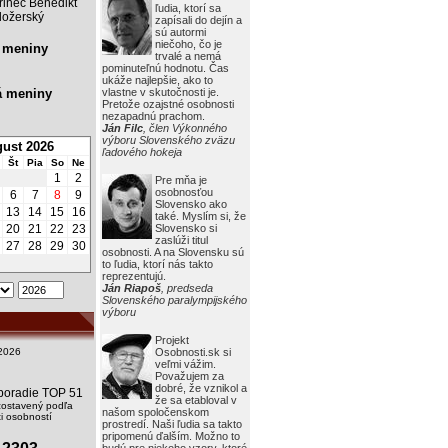
rinec Benedikt
ľudia, ktorí sa
ožerský
zapísali do dejín a
sú autormi
niečoho, čo je
 meniny
trvalé a nemá
pominuteľnú hodnotu. Čas
ukáže najlepšie, ako to
á meniny
vlastne v skutočnosti je.
Pretože ozajstné osobnosti
nezapadnú prachom.
Ján Filc
, člen Výkonného
výboru Slovenského zväzu
ust 2026
ľadového hokeja
Št
Pia
So
Ne
1
2
Pre mňa je
osobnosťou
6
7
8
9
Slovensko ako
13
14
15
16
také. Myslím si, že
20
21
22
23
Slovensko si
zaslúži titul
27
28
29
30
osobnosti. A na Slovensku sú
to ľudia, ktorí nás takto
reprezentujú.
Ján Riapoš
, predseda
Slovenského paralympijského
výboru
Projekt
2026
Osobnosti.sk si
veľmi vážim.
Považujem za
dobré, že vznikol a
i poradie TOP 51
že sa etabloval v
zostavený podľa
našom spoločenskom
 osobností
prostredí. Naši ľudia sa takto
pripomenú ďalším. Možno to