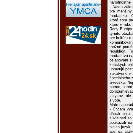
národnostnej
- Návrh záko
pre menšiny.
maďarskej. 
ktoré som pre
ktorú v roku
Rady Európy.
týmito otázk
pre kultúru a
komunikovan
možné poruš
republiky. 
maďarstva na
oslabovaní sl
kritických oh
upravujú pos
zakotvené v 
špeciálneho 
Švédsku. Nej
norma, ktorá
dorozumievac
jazykov, ale
živote.
Máte naporúdz
- Chcem využ
dňoch prijal
súvislosti so
poukázali na
nielen jazyk,
aby sa ťažko