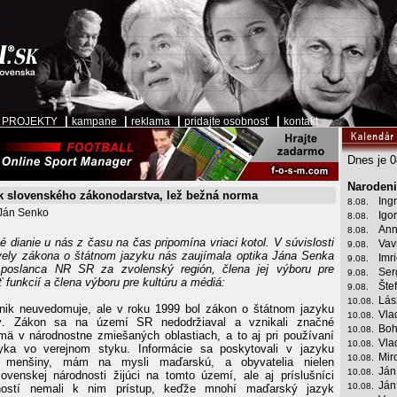
|
|
|
|
|
PROJEKTY
kampane
reklama
pridajte osobnosť
kontakt
Dnes je 0
Narodeni
ik slovenského zákonodarstva, lež bežná norma
Ing
8.08.
Ján Senko
Igor
8.08.
Ann
8.08.
ké dianie u nás z času na čas pripomína vriaci kotol. V súvislosti
Vav
9.08.
ovely zákona o štátnom jazyku nás zaujímala optika Jána Senka
Imr
9.08.
poslanca NR SR za zvolenský región, člena jej výboru pre
Ser
9.08.
ť funkcií a člena výboru pre kultúru a médiá:
Šte
9.08.
Lás
10.08.
nik neuvedomuje, ale v roku 1999 bol zákon o štátnom jazyku
Vla
10.08.
ý. Zákon sa na území SR nedodržiaval a vznikali značné
Boh
10.08.
mä v národnostne zmiešaných oblastiach, a to aj pri používaní
Vla
10.08.
zyka vo verejnom styku. Informácie sa poskytovali v jazyku
Mir
10.08.
j menšiny, mám na mysli maďarskú, a obyvatelia nielen
Ján
10.08.
lovenskej národnosti žijúci na tomto území, ale aj príslušníci
Ján
10.08.
ností nemali k nim prístup, keďže mnohí maďarský jazyk