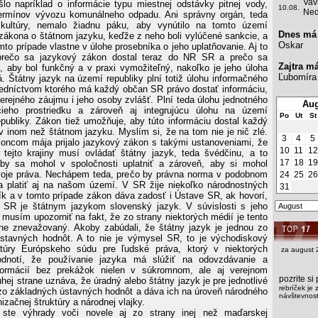
Vav
Išlo napríklad o informácie typu miestnej odstávky pitnej vody,
10.08.
Ned
 termínov vývozu komunálneho odpadu. Ani správny orgán, teda
o kultúry, nemalo žiadnu páku, aby vynútilo na tomto území
Dnes má
 zákona o štátnom jazyku, keďže z neho boli vylúčené sankcie, a
Oskar
omto prípade vlastne v úlohe prosebníka o jeho uplatňovanie. Aj to
prečo sa jazykový zákon dostal teraz do NR SR a prečo sa
Zajtra m
, aby bol funkčný a v praxi vymožiteľný, nakoľko je jeho úloha
Ľubomíra
á. Štátny jazyk na území republiky plní totiž úlohu informačného
redníctvom ktorého má každý občan SR právo dostať informáciu,
erejného záujmu i jeho osoby zvlášť. Plní teda úlohu jednotného
Aug
cieho prostriedku a zároveň aj integrujúcu úlohu na území
Po
Ut
St
epubliky. Zákon tiež umožňuje, aby túto informáciu dostal každý
v inom než štátnom jazyku. Myslím si, že na tom nie je nič zlé.
3
4
5
oncom mája prijalo jazykový zákon s takými ustanoveniami, že
10
11
12
tejto krajiny musí ovládať štátny jazyk, teda švédčinu, a to
17
18
19
by sa mohol v spoločnosti uplatniť a zároveň, aby si mohol
voje práva. Nechápem teda, prečo by právna norma v podobnom
24
25
26
 platiť aj na našom území. V SR žije niekoľko národnostných
31
ík a v tomto prípade zákon dáva zadosť i Ústave SR, ak hovorí,
SR je štátnym jazykom slovenský jazyk. V súvislosti s jeho
musím upozorniť na fakt, že zo strany niektorých médií je tento
e znevažovaný. Akoby zabúdali, že štátny jazyk je jednou zo
stavných hodnôt. A to nie je výmysel SR, to je východiskový
atúry Európskeho súdu pre ľudské práva, ktorý v niektorých
za august 
odnotí, že používanie jazyka má slúžiť na odovzdávanie a
nformácií bez prekážok nielen v súkromnom, ale aj verejnom
pozrite s
uhej strane uznáva, že úradný alebo štátny jazyk je pre jednotlivé
rebríček je 
 zo základných ústavných hodnôt a dáva ich na úroveň národného
návštevnosti
izačnej štruktúry a národnej vlajky.
 ste výhrady voči novele aj zo strany inej než maďarskej