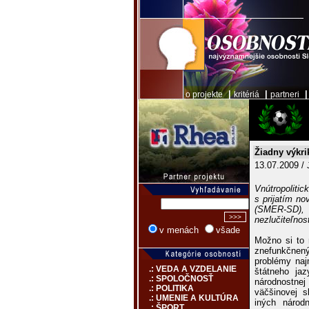
|
|
o projekte
kritériá
partneri
Žiadny výkr
13.07.2009 /
Vnútropolitic
s prijatím n
(SMER-SD), 
nezlučiteľnos
v menách
všade
Možno si to 
znefunkčnen
problémy naj
.: VEDA A VZDELANIE
štátneho ja
.: SPOLOČNOSŤ
národnostne
.: POLITIKA
väčšinovej s
.: UMENIE A KULTÚRA
iných národ
.: ŠPORT