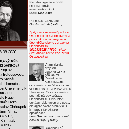
Národná agentúra ISSN
pridelila portálu
www.osobnosti.sk
ISSN 1338-2403
Denne aktualizované.
Osobnosti.sk (online)
Aj Vy máte možnosť podporiť
Osobnosti.sk svojimi darmi a
príspevkami zaslanými na
účet občianskeho združenia
Osobnosti.sk
4010825928 / 7500
- číslo
8.08.2026
účtu občianskeho združenia
Osobnosti.sk
ny/výročie
Vítam aktivitu
rid Šenitková
projektu
 Šajtlava
osobnosti.sk a
a Belousovová
páči sa mi.
Častokrát totiž
ro Šrobár
zanedbávame
ich Hornáček
osobnosti vo vzťahu k svojej
gej Chelemendik
vlastnej histórií aj vo vzťahu k
Slovensku. Cez osobnosti sa
fan Gráf
poznajú národy a štáty.
zló Nagy
Osobnosti sú ľudia, ktorí
dimír Ferko
dokážu robiť nielen pre seba,
ale aj pre okolie a navyše z
uslav Chňoupek
ich práce čerpá celá
dimír Mináč
spoločnosť.
oslav Rejda
Ivan Gašparovič
, prezident
Slovenskej repulibky
 Kalinčiak
 Marták
Osobnosti sú