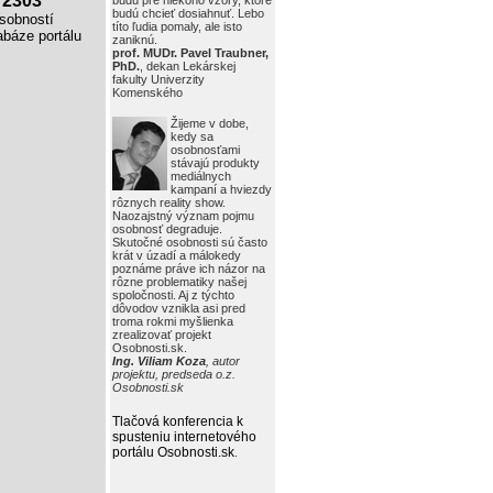
2303
budú pre niekoho vzory, ktoré
budú chcieť dosiahnuť. Lebo
obností
títo ľudia pomaly, ale isto
báze portálu
zaniknú.
prof. MUDr. Pavel Traubner,
PhD.
, dekan Lekárskej
fakulty Univerzity
Komenského
Žijeme v dobe,
kedy sa
osobnosťami
stávajú produkty
mediálnych
kampaní a hviezdy
rôznych reality show.
Naozajstný význam pojmu
osobnosť degraduje.
Skutočné osobnosti sú často
krát v úzadí a málokedy
poznáme práve ich názor na
rôzne problematiky našej
spoločnosti. Aj z týchto
dôvodov vznikla asi pred
troma rokmi myšlienka
zrealizovať projekt
Osobnosti.sk.
Ing. Viliam Koza
, autor
projektu, predseda o.z.
Osobnosti.sk
Tlačová konferencia k
spusteniu internetového
portálu Osobnosti.sk
.