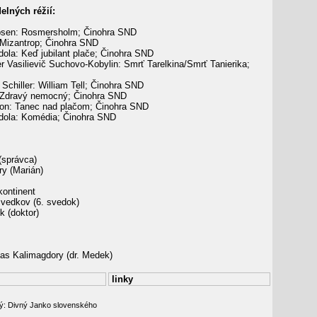
elných réžií:
bsen: Rosmersholm; Činohra SND
 Mizantrop; Činohra SND
ola: Keď jubilant plače; Činohra SND
 Vasilievič Suchovo-Kobylin: Smrť Tarelkina/Smrť Tanierika;
 Schiller: William Tell; Činohra SND
 Zdravý nemocný; Činohra SND
on: Tanec nad plačom; Činohra SND
dola: Komédia; Činohra SND
 (správca)
ry (Marián)
ontinent
edkov (6. svedok)
 (doktor)
as Kalimagdory (dr. Medek)
linky
ý: Divný Janko slovenského