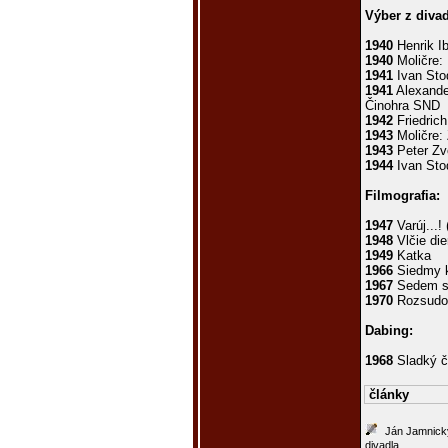
Výber z divad
1940
Henrik I
1940
Moličre:
1941
Ivan Stod
1941
Alexander
Činohra SND
1942
Friedrich
1943
Moličre:
1943
Peter Zv
1944
Ivan Sto
Filmografia:
1947
Varúj...!
1948
Vlčie die
1949
Katka
1966
Siedmy k
1967
Sedem sv
1970
Rozsudok
Dabing:
1968
Sladký č
články
Ján Jamnick
divadla