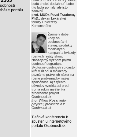
2303
budú pre niekoho vzory, ktoré
budú chcieť dosiahnuť. Lebo
obností
títo ľudia pomaly, ale isto
báze portálu
zaniknú.
prof. MUDr. Pavel Traubner,
PhD.
, dekan Lekárskej
fakulty Univerzity
Komenského
Žijeme v dobe,
kedy sa
osobnosťami
stávajú produkty
mediálnych
kampaní a hviezdy
rôznych reality show.
Naozajstný význam pojmu
osobnosť degraduje.
Skutočné osobnosti sú často
krát v úzadí a málokedy
poznáme práve ich názor na
rôzne problematiky našej
spoločnosti. Aj z týchto
dôvodov vznikla asi pred
troma rokmi myšlienka
zrealizovať projekt
Osobnosti.sk.
Ing. Viliam Koza
, autor
projektu, predseda o.z.
Osobnosti.sk
Tlačová konferencia k
spusteniu internetového
portálu Osobnosti.sk
.