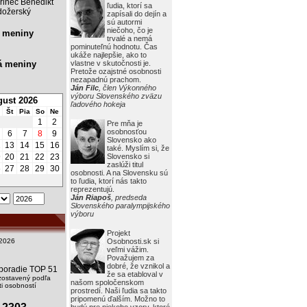
rinec Benedikt
ľudia, ktorí sa
ožerský
zapísali do dejín a
sú autormi
niečoho, čo je
 meniny
trvalé a nemá
pominuteľnú hodnotu. Čas
ukáže najlepšie, ako to
á meniny
vlastne v skutočnosti je.
Pretože ozajstné osobnosti
nezapadnú prachom.
Ján Filc
, člen Výkonného
výboru Slovenského zväzu
ust 2026
ľadového hokeja
Št
Pia
So
Ne
1
2
Pre mňa je
osobnosťou
6
7
8
9
Slovensko ako
2
13
14
15
16
také. Myslím si, že
9
20
21
22
23
Slovensko si
zaslúži titul
6
27
28
29
30
osobnosti. A na Slovensku sú
to ľudia, ktorí nás takto
reprezentujú.
Ján Riapoš
, predseda
Slovenského paralympijského
výboru
Projekt
2026
Osobnosti.sk si
veľmi vážim.
Považujem za
dobré, že vznikol a
i poradie TOP 51
že sa etabloval v
zostavený podľa
našom spoločenskom
i osobností
prostredí. Naši ľudia sa takto
pripomenú ďalším. Možno to