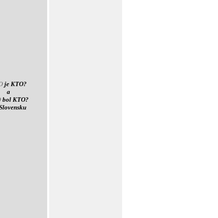
O
je KTO?
a
O
bol KTO?
Slovensku