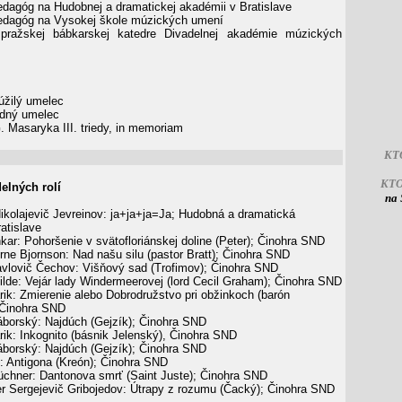
dagóg na Hudobnej a dramatickej akadémii v Bratislave
dagóg na Vysokej škole múzických umení
ražskej bábkarskej katedre Divadelnej akadémie múzických
lúžilý umelec
odný umelec
 Masaryka III. triedy, in memoriam
KT
KT
elných rolí
na 
ikolajevič Jevreinov: ja+ja+ja=Ja; Hudobná a dramatická
atislave
ar: Pohoršenie v svätofloriánskej doline (Peter); Činohra SND
rne Bjornson: Nad našu silu (pastor Bratt); Činohra SND
vlovič Čechov: Višňový sad (Trofimov); Činohra SND
lde: Vejár lady Windermeerovej (lord Cecil Graham); Činohra SND
ik: Zmierenie alebo Dobrodružstvo pri obžinkoch (barón
 Činohra SND
borský: Najdúch (Gejzík); Činohra SND
ik: Inkognito (básnik Jelenský), Činohra SND
borský: Najdúch (Gejzík); Činohra SND
: Antigona (Kreón); Činohra SND
chner: Dantonova smrť (Saint Juste); Činohra SND
r Sergejevič Gribojedov: Útrapy z rozumu (Čacký); Činohra SND