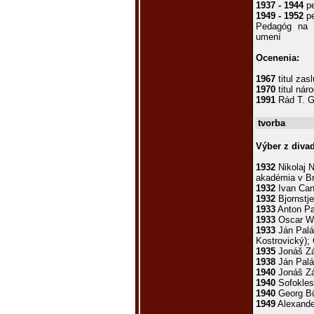
1937 - 1944
pe
1949 - 1952
pe
Pedagóg na p
umení
Ocenenia:
1967
titul zas
1970
titul nár
1991
Rád T. G.
tvorba
Výber z divad
1932
Nikolaj N
akadémia v Br
1932
Ivan Cank
1932
Bjornstje
1933
Anton Pa
1933
Oscar Wi
1933
Ján Palár
Kostrovický);
1935
Jonáš Zá
1938
Ján Palár
1940
Jonáš Zá
1940
Sofokles
1940
Georg Bü
1949
Alexande