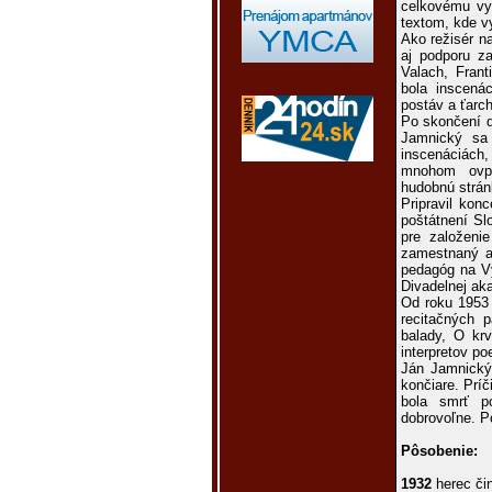
celkovému vy
textom, kde vy
Ako režisér n
aj podporu za
Valach, Fran
bola inscená
postáv a ťarc
Po skončení d
Jamnický sa 
inscenáciách
mnohom ovply
hudobnú stránk
Pripravil kon
poštátnení Sl
pre založeni
zamestnaný ak
pedagóg na Vy
Divadelnej a
Od roku 1953 
recitačných p
balady, O krv
interpretov po
Ján Jamnický
končiare. Príč
bola smrť p
dobrovoľne. P
Pôsobenie:
1932
herec či