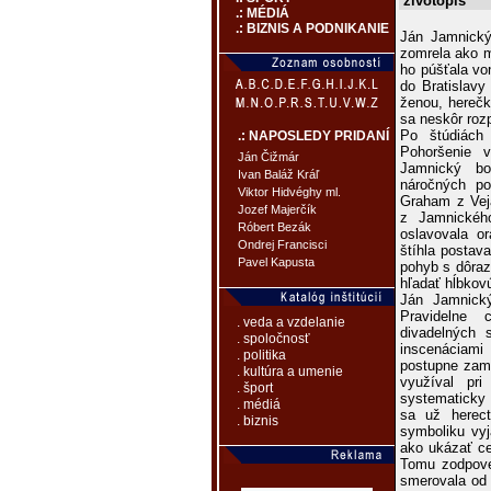
životopis
.: MÉDIÁ
.: BIZNIS A PODNIKANIE
Ján Jamnický 
zomrela ako m
ho púšťala vo
do Bratislavy
ženou, herečk
sa neskôr rozp
Po štúdiách
.: NAPOSLEDY PRIDANÍ
Pohoršenie v
Ján Čižmár
Jamnický bo
Ivan Baláž Kráľ
náročných po
Viktor Hidvéghy ml.
Graham z Vejá
Jozef Majerčík
z Jamnického
Róbert Bezák
oslavovala or
Ondrej Francisci
štíhla postava
Pavel Kapusta
pohyb s dôraz
hľadať hĺbkov
Ján Jamnický
Pravidelne 
. veda a vzdelanie
divadelných 
. spoločnosť
inscenáciami
. politika
postupne zame
. kultúra a umenie
využíval pr
. šport
systematicky 
. médiá
sa už herect
. biznis
symboliku vyj
ako ukázať ce
Tomu zodpoved
smerovala od r