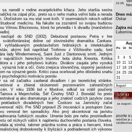
Vav
10.08.
Ned
sa narodil v rodine evanjelického kňaza. Jeho staršia sestra
aličká na zápal pľúc, preto sa o neho matka veľmi bála a nerada
Dnes má
n. Útočiskom sa mu stal svet kníh. V osemnástich rokoch odišiel
Oskar
 študovať medicínu. Na fakulte sa zoznámil so svojou budúcou
ou Vilmou Březinovou, ktorá ho priviedla i k divadlu (manželstvo
Zajtra m
adlo).
Ľubomíra
 nastúpil do SND (1932). Debutoval postavou Petra v hre
 svätofloriánskej doline od slovinského dramatika Cankara.
Aug
l vyhľadávaným predstaviteľom hrdinských a intelektuálne
Po
Ut
St
stáv, akými boli napríklad Trofimov z Višňového sadu, lord
ra lady Windermerovej, Saint Just z Dantonovej smrti. Jedným
3
4
5
 najväčších hereckých triumfov bola úloha Kreonta. Kritika
10
11
1
átora a i jeho pohybovú kultúru. Divákov zaujala jeho vysoká
, výrazná tvár a oči, čisto znejúca slovenčina, úsporný javiskový
17
18
1
om na výrazné gesto. Kritici zasa oceňovali jeho dôslednú snahu
24
25
2
ú psychologickú motiváciu postáv.
31
 sa od začiatku zaoberal divadlom i po teoretickej stránke.
cestoval a zbieral skúsenosti pozorovaním zahraničných
scén. V roku 1936 bol v Moskve, odkiaľ sa vrátil poučený
 Tairova a Mejerchoľda. Šéf Činohry SND J. Borodáč ho preto
stnával aj ako dramaturga a jeho znalosť cudzích jazykov zasa
i prekladoch divadelných hier. Čoskoro sa Jamnický začal
za august 
venovať réžii. Pre SND pripravil 25 inscenácií a postupom času
vu venoval len sporadicky. Ako prvý akcentoval na javisku
adrovania ľudských osudov. Umenie bolo pre neho prostriedkom
pozrite s
rebríček je 
stu od nízkych vášní k naplneniu duchovného poslania človeka.
návštevnost
ala aj strohá, takmer prázdna scéna a práca s hercami, ktorá
ealistickej drobnokresby k štylizácii a podriadenosti ich výkonov