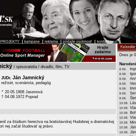
|
|
|
|
|
PROJEKTY
kampane
reklama
pridajte osobnosť
kontakt
Dnes je 0
Narodeni
nický
/ spisovatelia / divadlo, film, TV
Ing
8.08.
Igo
8.08.
Ján Jamnický
JUDr.
Ann
8.08.
režisér, scenárista, pedagóg
Vav
9.08.
Imr
9.08.
20.05.1908 Jasenová
*
Ser
9.08.
04.08.1972 Poprad
†
Šte
9.08.
Lás
10.08.
Vla
10.08.
Boh
10.08.
Vla
10.08.
nil za štúdium herectva na bratislavskej Hudobnej a dramatickej
Mir
10.08.
ri nej začal študovať aj právo.
Ján
10.08.
Ján
10.08.