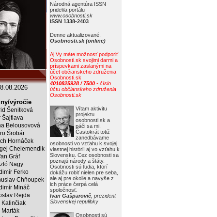
Národná agentúra ISSN
pridelila portálu
www.osobnosti.sk
ISSN 1338-2403
Denne aktualizované.
Osobnosti.sk (online)
Aj Vy máte možnosť podporiť
Osobnosti.sk svojimi darmi a
príspevkami zaslanými na
účet občianskeho združenia
Osobnosti.sk
4010825928 / 7500
- číslo
8.08.2026
účtu občianskeho združenia
Osobnosti.sk
ny/výročie
Vítam aktivitu
rid Šenitková
projektu
r Šajtlava
osobnosti.sk a
a Belousovová
páči sa mi.
Častokrát totiž
ro Šrobár
zanedbávame
ich Hornáček
osobnosti vo vzťahu k svojej
gej Chelemendik
vlastnej histórií aj vo vzťahu k
Slovensku. Cez osobnosti sa
fan Gráf
poznajú národy a štáty.
zló Nagy
Osobnosti sú ľudia, ktorí
dimír Ferko
dokážu robiť nielen pre seba,
ale aj pre okolie a navyše z
uslav Chňoupek
ich práce čerpá celá
dimír Mináč
spoločnosť.
oslav Rejda
Ivan Gašparovič
, prezident
Slovenskej repulibky
 Kalinčiak
 Marták
Osobnosti sú