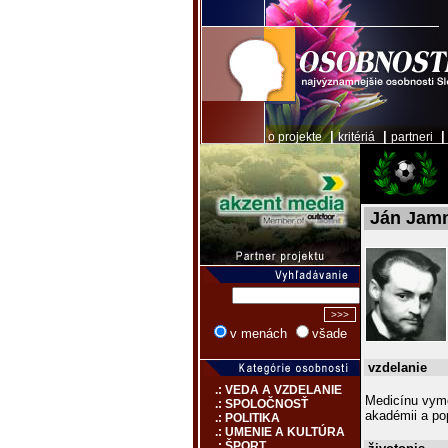
|
|
o projekte
kritériá
partneri
Ján Jam
v menách
všade
vzdelanie
.: VEDA A VZDELANIE
Medicínu vyme
.: SPOLOČNOSŤ
akadémii a pop
.: POLITIKA
.: UMENIE A KULTÚRA
.: ŠPORT