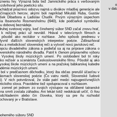
zneniu hry. Výrazná bola tiež Jamnického práca s veršovaným
os
zdvihoval jeho poetickú silu.
v data
achádzal priaznivú odozvu najmä u divákov mladšej generácie ale
čínajúcich hercov, akými boli napríklad Mikuláš Huba, Gustáv
tišek Dibarbora a Ladislav Chudík. Prvým výrazným úspechom
cia Ibsenovho Rosmersholmu (l940), kde podčiarkol symboliku
hu dobovej beznádeje.
ruhej svetovej vojny, keď činoherný súbor SND začal znovu hrať,
k režijnej práci už nevrátil. Hrával v televíznych filmoch a
, pôsobil ako recitátor v rozhlase. Jeho spôsob prednesu v
vnil ďalších slovenských interpretov poézie. Zdôrazňoval
u a melodickosť slovenskej reči a vytvoril novú javiskovú reč.
cepciu divadelného zákona a podieľal sa aj na príprave zákona o
ovenského národného divadla. Patril k členom prípravného výboru
e Vysokej školy múzických umení. Po oslobodení bol tri roky
o režisér a scenárista Československého filmu. Pôsobil aj ako
sokej škole múzických umení a na pražskej bábkarskej katedre
kadémie múzických umení.
bol v predčasnom dôchodku, ktorý iba občas prerušil účasťou v
ásmach slovenskej poézie (Čo vatru nietili, Slovenské ľudové
i). V nich potvrdzoval, že stále patrí medzi najsugestívnejších
etického slova. Pravidelne tiež spolupracoval s rozhlasom.
 zomrel pri jednom zo svojich výstupov na obľúbené tatranské
ina smrti zostala záhadou. Ani lekári totiž nedokázali určiť, či ňou
odchladením alebo čin človeka, ktorý sa pre ňu rozhodol
ochovaný je v Bratislave.
noherného súboru SND