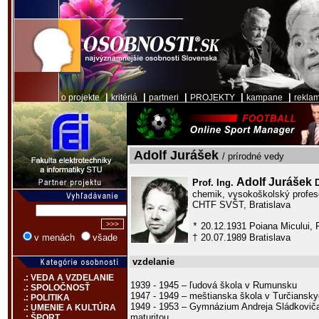
|
|
|
|
|
o projekte
kritériá
partneri
PROJEKTY
kampane
rekla
Adolf Jurášek
/ prírodné vedy
Adolf Jurášek
Prof. Ing.
chemik, vysokoškolský profeso
CHTF SVŠT, Bratislava
20.12.1931 Poiana Micului,
*
20.07.1989 Bratislava
v menách
všade
†
vzdelanie
.: VEDA A VZDELANIE
1939 - 1945 – ľudová škola v Rumunsku
.: SPOLOČNOSŤ
1947 - 1949 – meštianska škola v Turčiansky
.: POLITIKA
1949 - 1953 – Gymnázium Andreja Sládkoviča
.: UMENIE A KULTÚRA
maturitou
.: ŠPORT