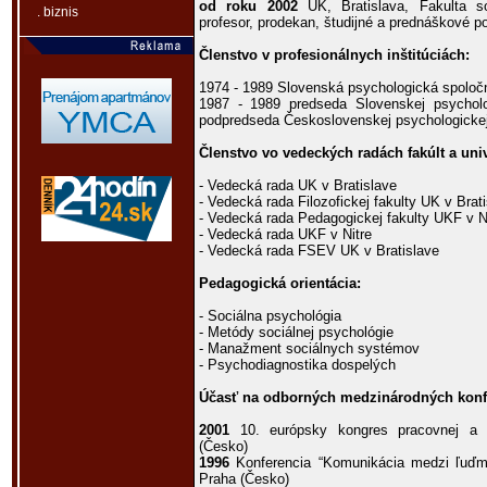
od roku 2002
UK, Bratislava, Fakulta s
. biznis
profesor, prodekan, študijné a prednáškové p
Členstvo v profesionálnych inštitúciách:
1974 - 1989 Slovenská psychologická spoloč
1987 - 1989 predseda Slovenskej psycholo
podpredseda Československej psychologickej
Členstvo vo vedeckých radách fakúlt a univ
- Vedecká rada UK v Bratislave
- Vedecká rada Filozofickej fakulty UK v Brat
- Vedecká rada Pedagogickej fakulty UKF v N
- Vedecká rada UKF v Nitre
- Vedecká rada FSEV UK v Bratislave
Pedagogická orientácia:
- Sociálna psychológia
- Metódy sociálnej psychológie
- Manažment sociálnych systémov
- Psychodiagnostika dospelých
Účasť na odborných medzinárodných konf
2001
10. európsky kongres pracovnej a o
(Česko)
1996
Konferencia “Komunikácia medzi ľuďmi
Praha (Česko)