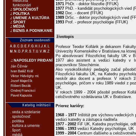
medicína
1971
PhDr. - doktor filozofie (FFUK)
funkcionári
1977
PhD. - kandidát psychologických vied 
.: SPOLOČNOSŤ
1982
Doc. - docent (FFUK)
.: POLITIKA
1989
DrSc. - doktor psychologických vied (F
.: UMENIE A KULTÚRA
1993
Prof. - profesor psychológie (FFUK)
.: ŠPORT
.: MÉDIÁ
.: BIZNIS A PODNIKANIE
životopis
Profesor Teodor Kollárik je dekanom Fakult
Univerzity Komenského v Bratislave,na ktorej
Po absolvovaní Filozofickej fakulty UK v B
1977 ako asistent a vedúci katedry v I
.: NAPOSLEDY PRIDANÍ
pracovníkov Slovchémie.
Ján Čižmár
Ako vysokoškolský pedagóg začal pôsobiť
Ivan Baláž Kráľ
Filozofickú fakultu UK, na Katedru psycholó
Viktor Hidvéghy ml.
neskôr ako docent a profesor. V rokoch 
Jozef Majerčík
psychológie, pričom v roku 1989 viedol z poz
Róbert Bezák
UK.
Ondrej Francisci
V rokoch 1999 - 2004 pôsobil profesor Kollá
Pavel Kapusta
celoživotného vzdelávania UK v Bratislave.
Prierez kariéry:
. veda a vzdelanie
1968 - 1977
Inštitút pre výchovu vedeckých 
. spoločnosť
vedúci katedry a zástupca riaditeľa
. politika
1977 - 2002
FiF UK, Katedra psychológie, odb
. kultúra a umenie
1986 - 1993
vedúci Katedry psychológie, UK
. šport
1999 - 2004
Centrum ďalšieho a celoživotného
. médiá