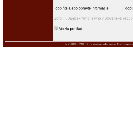
doplňte alebo opravte informácie
dopl
Zdroj: F. Janícek: Who is who v Slovenskej repub
Verzia pre tlač
(c) 2004 - 2010
Občianske združenie Osobnosti.