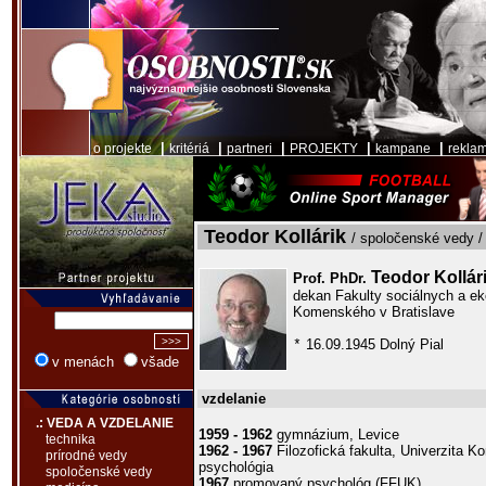
|
|
|
|
|
o projekte
kritériá
partneri
PROJEKTY
kampane
rekla
Teodor Kollárik
/ spoločenské vedy /
Teodor Kollár
Prof. PhDr.
dekan Fakulty sociálnych a ek
Komenského v Bratislave
16.09.1945 Dolný Pial
*
v menách
všade
vzdelanie
.: VEDA A VZDELANIE
1959 - 1962
gymnázium, Levice
technika
1962 - 1967
Filozofická fakulta, Univerzita K
prírodné vedy
psychológia
spoločenské vedy
1967
promovaný psychológ (FFUK)