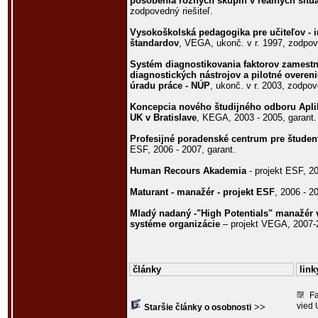
pôsobenia rôznych skupín v reálnych situ
zodpovedný riešiteľ.
Vysokoškolská pedagogika pre učiteľov - 
štandardov
, VEGA, ukonč. v r. 1997, zodpove
Systém diagnostikovania faktorov zamestna
diagnostických nástrojov a pilotné overe
úradu práce - NÚP
, ukonč. v r. 2003, zodpov
Koncepcia nového študijného odboru Apl
UK v Bratislave
, KEGA, 2003 - 2005, garant.
Profesijné poradenské centrum pre štude
ESF, 2006 - 2007, garant.
Human Recours Akademia
- projekt ESF, 20
Maturant - manažér - projekt ESF
, 2006 - 2
Mladý nadaný -"High Potentials" manažér
systéme organizácie
– projekt VEGA, 2007-2
články
link
Fa
vied 
>>
Staršie články o osobnosti