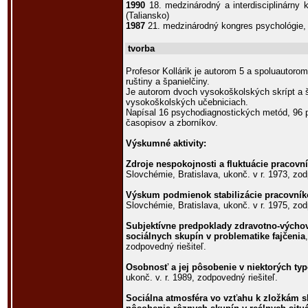
1990
18. medzinárodný a interdisciplinárny k
(Taliansko)
1987
21. medzinárodný kongres psychológie,
tvorba
Profesor Kollárik je autorom 5 a spoluautorom 
ruštiny a španielčiny.
Je autorom dvoch vysokoškolských skrípt a š
vysokoškolských učebniciach.
Napísal 16 psychodiagnostických metód, 96 
časopisov a zborníkov.
Výskumné aktivity:
Zdroje nespokojnosti a fluktuácie pracov
Slovchémie, Bratislava, ukonč. v r. 1973, zod
Výskum podmienok stabilizácie pracovní
Slovchémie, Bratislava, ukonč. v r. 1975, zod
Subjektívne predpoklady zdravotno-vých
sociálnych skupín v problematike fajčenia
zodpovedný riešiteľ.
Osobnosť a jej pôsobenie v niektorých ty
ukonč. v. r. 1989, zodpovedný riešiteľ.
Sociálna atmosféra vo vzťahu k zložkám 