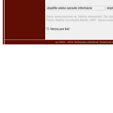
doplňte alebo opravte informácie
dopl
Zdroj: www.pezinok.sk, Matica slovenská: Sto slá
Ferko. Matica slovenská Martin 1997, Spracova
Verzia pre tlač
(c) 2004 - 2010
Občianske združenie Osobnosti.