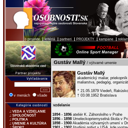
|
|
|
|
|
o projekte
kritériá
partneri
PROJEKTY
kampane
rekla
Gustáv Mallý
/ výtvarné umenie
Gustáv Mallý
akademický maliar, priekopní
maliarstva, pedagóg, organizát
21.05.1879 Viedeň, Rakúsk
*
03.08.1952 Bratislava
v menách
všade
†
vzdelanie
.: VEDA A VZDELANIE
1894 - 1896
ateliér K. Záhorského v Prahe
.: SPOLOČNOSŤ
1896 - 1898
Umeleckopriemyselná škola v Pr
.: POLITIKA
1898 - 1900
Akadémia výtvarných umení v D
.: UMENIE A KULTÚRA
1901 - 1902
študijný pobyt v USA, kde vysta
.: ŠPORT