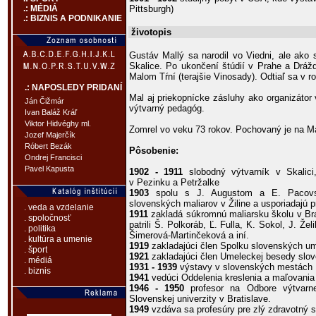
Pittsburgh)
.: MÉDIÁ
.: BIZNIS A PODNIKANIE
životopis
Gustáv Mallý sa narodil vo Viedni, ale ako 
Skalice. Po ukončení štúdií v Prahe a Dráž
Malom Tŕní (terajšie Vinosady). Odtiaľ sa v 
.: NAPOSLEDY PRIDANÍ
Mal aj priekopnícke zásluhy ako organizátor
Ján Čižmár
výtvarný pedagóg.
Ivan Baláž Kráľ
Viktor Hidvéghy ml.
Zomrel vo veku 73 rokov. Pochovaný je na Mar
Jozef Majerčík
Róbert Bezák
Pôsobenie:
Ondrej Francisci
Pavel Kapusta
1902 - 1911
slobodný výtvarník v Skalic
v Pezinku a Petržalke
1903
spolu s J. Augustom a E. Pacovsk
slovenských maliarov v Žiline a usporiadajú 
. veda a vzdelanie
1911
zakladá súkromnú maliarsku školu v Bra
. spoločnosť
patrili Š. Polkoráb, Ľ. Fulla, K. Sokol, J. Že
. politika
Šimerová-Martinčeková a iní.
. kultúra a umenie
1919
zakladajúci člen Spolku slovenských um
. šport
1921
zakladajúci člen Umeleckej besedy slov
. médiá
1931 - 1939
výstavy v slovenských mestách
. biznis
1941
vedúci Oddelenia kreslenia a maľovani
1946 - 1950
profesor na Odbore výtvarne
Slovenskej univerzity v Bratislave.
1949
vzdáva sa profesúry pre zlý zdravotný s