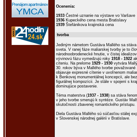
Ocenenia:
1933
Čestné uznanie na výstave vo Varšave
1936
Kupeckého cena mesta Bratislavy
1939
Štefánikova krajinská cena
tvorba
Jediným námetom Gustáva Mallého sa stáva S
sveta. V ranej fáze maliarskej tvorby je to č
národnoobrodenecké hnutie, v čistej idealizo
vývinovú fázu vymedzujú roky
1918 - 1922
ak
cíteniu. Na prelome
1929 - 1930
vytvára Mallý
30. rokov býva v Mallého tvorbe považované z
objavuje expresné cítenie v uvoľnenom mali
k Benkovej monumentálnej koncepcii, ale bez 
figurálnej kompozícii. Je stále v spojení s kr
dominujúce postavenie.
Téma materstva (
1937 - 1938
) sa stáva feno
v jeho tvorbe smerujú k syntéze. Gustáv Mall
skutočnosti zbavenej romantického prístupu.
Diela Gustáva Mallého sú súčasťou stálej ex
v Slovenskej národnej galérii v Bratislave.