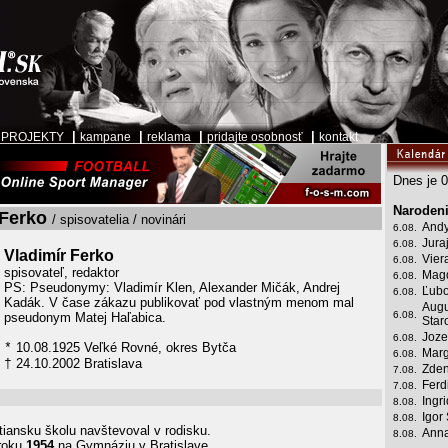
|
|
|
|
|
PROJEKTY
kampane
reklama
pridajte osobnosť
kontakt
Dnes je 0
Narodeni
 Ferko
/ spisovatelia / novinári
Andy
6.08.
Jura
6.08.
Vladimír Ferko
Vier
6.08.
spisovateľ, redaktor
Mag
6.08.
PS: Pseudonymy: Vladimír Klen, Alexander Mičák, Andrej
Ľubo
6.08.
Kadák. V čase zákazu publikovať pod vlastným menom mal
Augu
6.08.
pseudonym Matej Haľabica.
Star
Joze
6.08.
10.08.1925 Veľké Rovné, okres Bytča
*
Marg
6.08.
24.10.2002 Bratislava
†
Zden
7.08.
Ferd
7.08.
Ingr
8.08.
Igor
8.08.
iansku školu navštevoval v rodisku.
Anna
8.08.
 roku
1954
na Gymnáziu v Bratislave.