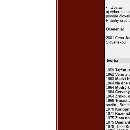
Zostavil
aj výber zo s
pôvode človek
Príbehy dračíc
Ocenenia:
2001 Cena Joz
Slovenskou
tvorba
1959
Tajfún j
1962
Veno z 
1963
Medzi h
1964
Na dne 
1964
Modrý k
1964
Červený 
1964
Zrnko, o
1968
Trinásť
sovětu, Bratis
1970
Konopný
1971
Kozmick
1975
Zlatá no
1975
Diamant
1978, 1990
Kn