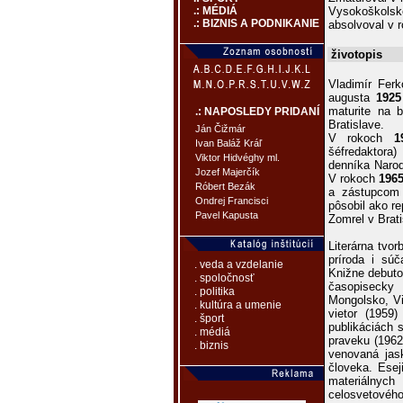
Vysokoškolské 
.: MÉDIÁ
.: BIZNIS A PODNIKANIE
absolvoval v 
životopis
Vladimír Ferk
augusta
1925
maturite na b
.: NAPOSLEDY PRIDANÍ
Bratislave.
Ján Čižmár
V rokoch
1
Ivan Baláž Kráľ
šéfredaktor
Viktor Hidvéghy ml.
denníka Narod
Jozef Majerčík
V rokoch
1965
Róbert Bezák
a zástupcom 
Ondrej Francisci
pôsobil ako r
Pavel Kapusta
Zomrel v Brat
Literárna tvo
príroda i súč
. veda a vzdelanie
Knižne debuto
. spoločnosť
časopisecky
. politika
Mongolsko, Vi
. kultúra a umenie
vietor (1959
. šport
publikáciách 
. médiá
praveku (1962
. biznis
venovaná jas
človeka. Esej
materiálnych
celosvetového 