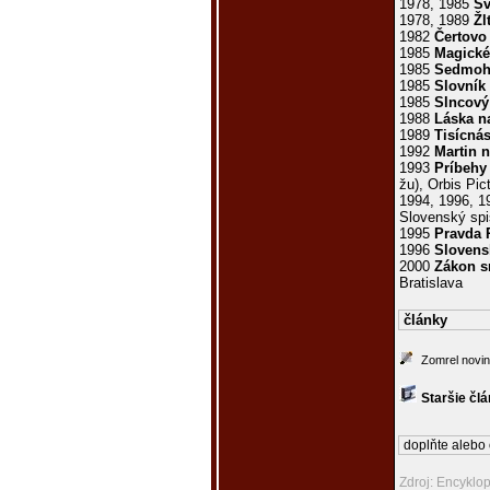
1978, 1985
Sv
1978, 1989
Žl
1982
Čertovo
1985
Magick
1985
Sedmoh
1985
Slovník
1985
Slncový
1988
Láska n
1989
Tisícná
1992
Martin 
1993
Príbehy
žu), Orbis Pict
1994, 1996, 
Slovenský spi
1995
Pravda 
1996
Slovens
2000
Zákon 
Bratislava
články
Zomrel novin
Staršie čl
doplňte alebo 
Zdroj: Encyklo