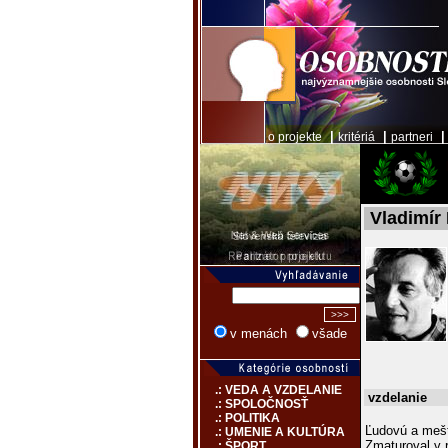
|
|
o projekte
kritériá
partneri
Vladimír
v menách
všade
.: VEDA A VZDELANIE
vzdelanie
.: SPOLOČNOSŤ
.: POLITIKA
Ľudovú a mešt
.: UMENIE A KULTÚRA
Zmaturoval v
.: ŠPORT