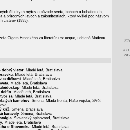
tarých čínskych mýtov o pôvode sveta, bohoch a bohatieroch,
a a prírodných javoch a zákonitostiach, ktorý vyšiel pod názvom
h cisárov (1993).
efa Cígera Hronského za literatúru ex aequo, udelená Maticou
KT
KT
na 
e dobrý vietor
. Mladé letá, Bratislava
praveku
. Mladé letá, Bratislava
viezdičkami
. Mladé letá, Bratisalva
sveta
. Mladé letá, Bratislava
aleidoskop
. Mladé letá, Bratislava
delfín
. Mladé letá, Bratislava
tvor sa!
Mladé letá, Bratislava
 zlatých kameňov
. Smena, Mladá fronta, Naše vojsko, SVět
lava
 kríž
. Smena, Bratislava
é karavely
. Smena, Bratislava
stalgia
. Slovenský spisovateľ, Bratislava
y
. Mladé letá, Bratislava
iha o Slovensku
. Mladé letá, Bratislava