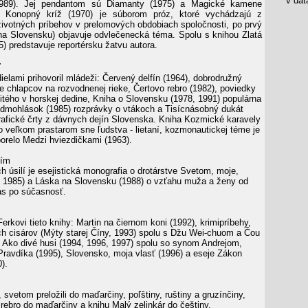
v data
1989). Jej pendantom sú Diamanty (1975) a Magické kamene
a Konopný kríž (1970) je súborom próz, ktoré vychádzajú z
životných príbehov v prelomových obdobiach spoločnosti, po prvý
(na Slovensku) objavuje odvlečenecká téma. Spolu s knihou Zlatá
5) predstavuje reportérsku žatvu autora.
ľ
ielami prihovoril mládeži: Červený delfín (1964), dobrodružný
e chlapcov na rozvodnenej rieke, Čertovo rebro (1982), poviedky
žitého v horskej dedine, Kniha o Slovensku (1978, 1991) populárna
edmohlások (1985) rozprávky o vtákoch a Tisícnásobný dukát
grafické črty z dávnych dejín Slovenska. Kniha Kozmické karavely
o veľkom prastarom sne ľudstva - lietaní, kozmonautickej téme je
porelo Medzi hviezdičkami (1963).
ním
h úsilí je esejistická monografia o drotárstve Svetom, moje,
 1985) a Láska na Slovensku (1988) o vzťahu muža a ženy od
ias po súčasnosť.
Ferkovi tieto knihy: Martin na čiernom koni (1992), krimipríbehy,
ch cisárov (Mýty starej Číny, 1993) spolu s Džu Wei-chuom a Čou
 Ako divé husi (1994, 1996, 1997) spolu so synom Andrejom,
ravdíka (1995), Slovensko, moja vlasť (1996) a eseje Zákon
).
svetom preložili do maďarčiny, poľštiny, ruštiny a gruzínčiny,
rebro do maďarčiny a knihu Malý zelinkár do češtiny.