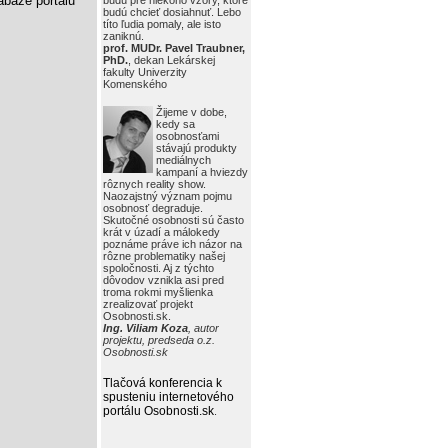
báze portálu
budú pre niekoho vzory, ktoré
budú chcieť dosiahnuť. Lebo
títo ľudia pomaly, ale isto
zaniknú.
prof. MUDr. Pavel Traubner,
PhD.
, dekan Lekárskej
fakulty Univerzity
Komenského
Žijeme v dobe,
kedy sa
osobnosťami
stávajú produkty
mediálnych
kampaní a hviezdy
rôznych reality show.
Naozajstný význam pojmu
osobnosť degraduje.
Skutočné osobnosti sú často
krát v úzadí a málokedy
poznáme práve ich názor na
rôzne problematiky našej
spoločnosti. Aj z týchto
dôvodov vznikla asi pred
troma rokmi myšlienka
zrealizovať projekt
Osobnosti.sk.
Ing. Viliam Koza
, autor
projektu, predseda o.z.
Osobnosti.sk
Tlačová konferencia k
spusteniu internetového
portálu Osobnosti.sk
.