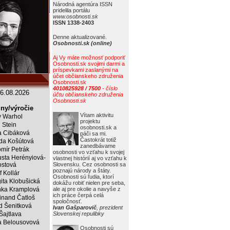
Národná agentúra ISSN
pridelila portálu
www.osobnosti.sk
ISSN 1338-2403
Denne aktualizované.
Osobnosti.sk (online)
Aj Vy máte možnosť podporiť
Osobnosti.sk svojimi darmi a
príspevkami zaslanými na
účet občianskeho združenia
Osobnosti.sk
4010825928 / 7500
- číslo
6.08.2026
účtu občianskeho združenia
Osobnosti.sk
ny/výročie
Vítam aktivitu
 Warhol
projektu
j Stein
osobnosti.sk a
a Cibáková
páči sa mi.
Častokrát totiž
da Košútová
zanedbávame
mír Petrák
osobnosti vo vzťahu k svojej
sta Herényiová-
vlastnej histórií aj vo vzťahu k
ostová
Slovensku. Cez osobnosti sa
poznajú národy a štáty.
f Kollár
Osobnosti sú ľudia, ktorí
ita Klobušická
dokážu robiť nielen pre seba,
ka Kramplová
ale aj pre okolie a navyše z
ich práce čerpá celá
inand Čatloš
spoločnosť.
id Šenitková
Ivan Gašparovič
, prezident
 Šajtlava
Slovenskej repulibky
 Belousovová
Osobnosti sú