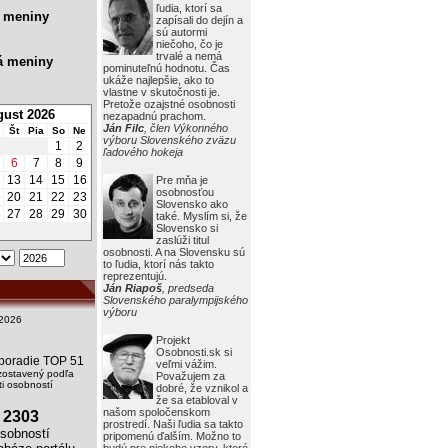
ľudia, ktorí sa
 meniny
zapísali do dejín a
sú autormi
niečoho, čo je
trvalé a nemá
á meniny
pominuteľnú hodnotu. Čas
ukáže najlepšie, ako to
vlastne v skutočnosti je.
Pretože ozajstné osobnosti
ust 2026
nezapadnú prachom.
Ján Filc
, člen Výkonného
Št
Pia
So
Ne
výboru Slovenského zväzu
1
2
ľadového hokeja
6
7
8
9
2
13
14
15
16
Pre mňa je
osobnosťou
9
20
21
22
23
Slovensko ako
6
27
28
29
30
také. Myslím si, že
Slovensko si
zaslúži titul
osobnosti. A na Slovensku sú
to ľudia, ktorí nás takto
reprezentujú.
Ján Riapoš
, predseda
Slovenského paralympijského
výboru
2026
Projekt
Osobnosti.sk si
i poradie TOP 51
veľmi vážim.
zostavený podľa
Považujem za
i osobností
dobré, že vznikol a
že sa etabloval v
našom spoločenskom
2303
prostredí. Naši ľudia sa takto
obností
pripomenú ďalším. Možno to