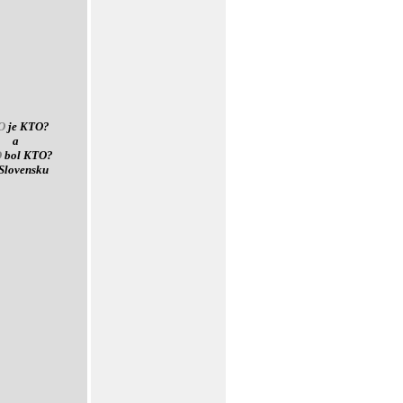
O
je KTO?
a
O
bol KTO?
Slovensku