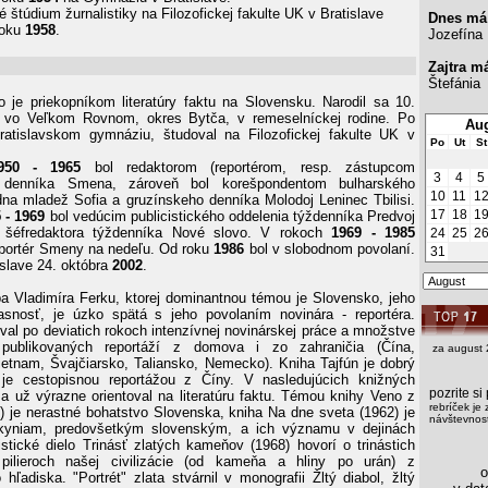
štúdium žurnalistiky na Filozofickej fakulte UK v Bratislave
Dnes má
roku
1958
.
Jozefína
Zajtra m
Štefánia
o je priekopníkom literatúry faktu na Slovensku. Narodil sa 10.
vo Veľkom Rovnom, okres Bytča, v remeselníckej rodine. Po
Aug
ratislavskom gymnáziu, študoval na Filozofickej fakulte UK v
Po
Ut
St
950 - 1965
bol redaktorom (reportérom, resp. zástupcom
3
4
5
a) denníka Smena, zároveň bol korešpondentom bulharského
10
11
1
na mladež Sofia a gruzínskeho denníka Molodoj Leninec Tbilisi.
17
18
1
 - 1969
bol vedúcim publicistického oddelenia týždenníka Predvoj
šéfredaktora týždenníka Nové slovo. V rokoch
1969 - 1985
24
25
2
eportér Smeny na nedeľu. Od roku
1986
bol v slobodnom povolaní.
31
islave 24. októbra
2002
.
rba Vladimíra Ferku, ktorej dominantnou témou je Slovensko, jeho
asnosť, je úzko spätá s jeho povolaním novinára - reportéra.
val po deviatich rokoch intenzívnej novinárskej práce a množstve
 publikovaných reportáží z domova i zo zahraničia (Čína,
za august 
etnam, Švajčiarsko, Taliansko, Nemecko). Kniha Tajfún je dobrý
) je cestopisnou reportážou z Číny. V nasledujúcich knižných
pozrite s
sa už výrazne orientoval na literatúru faktu. Témou knihy Veno z
rebríček je 
) je nerastné bohatstvo Slovenska, kniha Na dne sveta (1962) je
návštevnost
kyniam, predovšetkým slovenským, a ich významu v dejinách
istické dielo Trinásť zlatých kameňov (1968) hovorí o trinástich
 pilieroch našej civilizácie (od kameňa a hliny po urán) z
os
hľadiska. "Portrét" zlata stvárnil v monografii Žltý diabol, žltý