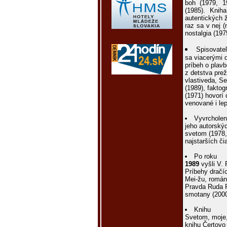
boh (1979, 
(1985). Knih
autentických 
raz sa v nej 
nostalgia (197
Spisovate
sa viacerými d
príbeh o plavb
z detstva pre
vlastiveda, S
(1989), fakto
(1971) hovorí 
venované i le
Vyvrchole
jeho autorskýc
svetom (1978,
najstarších č
Po roku
1989
vyšli V. 
Príbehy dračí
Mei-žu, román
Pravda Ruda P
smotany (2000
Knihu
Svetom, moje, 
knihu Čertovo 