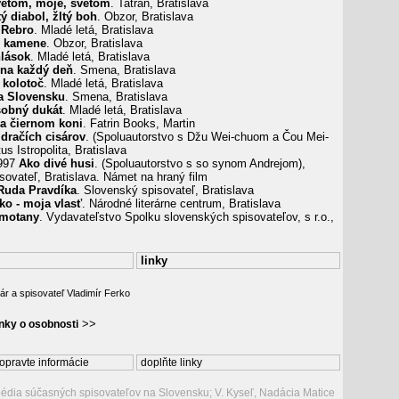
etom, moje, svetom
. Tatran, Bratislava
tý diabol, žltý boh
. Obzor, Bratislava
 Rebro
. Mladé letá, Bratislava
é kamene
. Obzor, Bratislava
lások
. Mladé letá, Bratislava
 na každý deň
. Smena, Bratislava
 kolotoč
. Mladé letá, Bratislava
a Slovensku
. Smena, Bratislava
sobný dukát
. Mladé letá, Bratislava
na čiernom koni
. Fatrin Books, Martin
 dračích cisárov
. (Spoluautorstvo s Džu Wei-chuom a Čou Mei-
us Istropolita, Bratislava
1997
Ako divé husi
. (Spoluautorstvo s so synom Andrejom),
sovateľ, Bratislava. Námet na hraný film
Ruda Pravdíka
. Slovenský spisovateľ, Bratislava
ko - moja vlasť
. Národné literárne centrum, Bratislava
smotany
. Vydavateľstvo Spolku slovenských spisovateľov, s r.o.,
linky
ár a spisovateľ Vladimír Ferko
>>
ánky o osobnosti
opravte informácie
doplňte linky
pédia súčasných spisovateľov na Slovensku; V. Kyseľ, Nadácia Matice