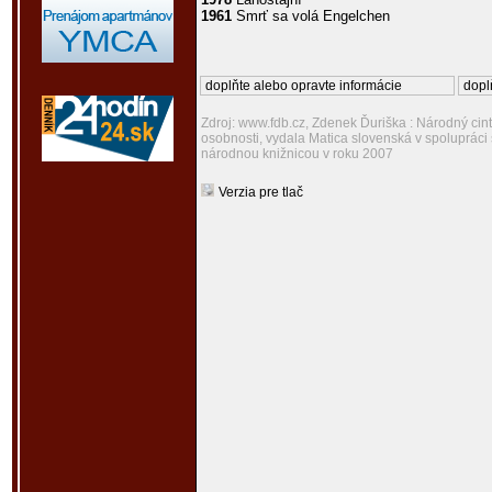
1961
Smrť sa volá Engelchen
doplňte alebo opravte informácie
dopl
Zdroj: www.fdb.cz, Zdenek Ďuriška : Národný cint
osobnosti, vydala Matica slovenská v spoluprác
národnou knižnicou v roku 2007
Verzia pre tlač