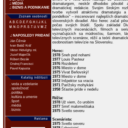
dramaturgom, neskôr dlhodobo pôsobil ak
.: MÉDIÁ
.: BIZNIS A PODNIKANIE
dramatickej redakcie. Svojim širokým ro
tvorbe vytvoril atraktívnu dramaturgiu a
pondelkov“ – inscenovaní najlepších dramati
slovenských divadiel. Ako herec začal pôs
počas svojich štúdií. Spolu zakladal D
televíznych inscenáciách, filmoch a ser
vyznačujúcich sa múdrosťou, šarmom, lá
.: NAPOSLEDY PRIDANÍ
televíznych scenárov, réžií a teórii dramatic
Ján Čižmár
osobnostiam televízie na Slovensku.
Ivan Baláž Kráľ
Viktor Hidvéghy ml.
Herec:
1978
Sneh pod nohami
Jozef Majerčík
1977
Louis Pasteur
Róbert Bezák
1976
Rozdelení
Ondrej Francisci
1976
Miesto v dome
Pavel Kapusta
1975
Vivat Beňovský!
1973
Miesto v dome
1972
Inšpektor sa vracia
. veda a vzdelanie
1971
Parížsky mohykáni
. spoločnosť
1958
Šťastie príde v nedeľu
. politika
. kultúra a umenie
Réžia:
. šport
1978
Už viem, čo urobím
. médiá
1977
Smrť malomeštiaka
. biznis
1975
Svetlo severu
Scenárista:
1975
Svetlo severu
1978
Ľahostajní