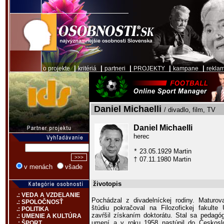
|
|
|
|
|
o projekte
kritériá
partneri
PROJEKTY
kampane
rekla
Daniel Michaelli
/ divadlo, film, TV
Daniel Michaelli
herec
23.05.1929 Martin
*
07.11.1980 Martin
†
v menách
všade
životopis
.: VEDA A VZDELANIE
Pochádzal z divadelníckej rodiny. Matur
.: SPOLOČNOSŤ
štúdiu pokračoval na Filozofickej fakulte
.: POLITIKA
zavŕšil získaním doktorátu. Stal sa pedag
.: UMENIE A KULTÚRA
umení a v roku 1958 nastúpil do Českoslov
.: ŠPORT