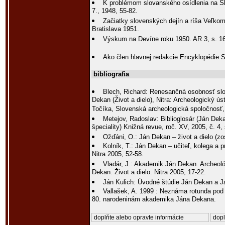
K problémom slovanského osídlenia na Slo
7., 1948, 55-82.
Začiatky slovenských dejín a ríša Veľkom
Bratislava 1951.
Výskum na Devíne roku 1950. AR 3, s. 1
Ako člen hlavnej redakcie Encyklopédie Sl
bibliografia
Blech, Richard: Renesančná osobnosť slo
Dekan (Život a dielo), Nitra: Archeologický 
Točíka, Slovenská archeologická spoločnosť,
Metejov, Radoslav: Biblioglosár (Ján Deka
špeciality) Knižná revue, roč. XV, 2005, č. 4, 
Ožďáni, O.: Ján Dekan – život a dielo (zos
Kolník, T.: Ján Dekan – učiteľ, kolega a pr
Nitra 2005, 52-58.
Vladár, J.: Akademik Ján Dekan. Archeológ
Dekan. Život a dielo. Nitra 2005, 17-22.
Ján Kulich: Úvodné štúdie Ján Dekan a J
Vallašek, A. 1999 : Neznáma rotunda pod
80. narodeninám akademika Jána Dekana.
doplňte alebo opravte informácie
dopl