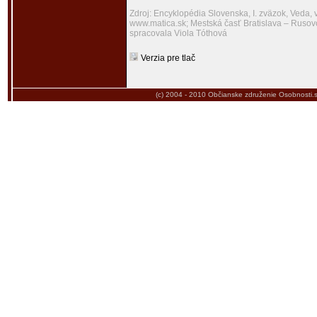
Zdroj: Encyklopédia Slovenska, I. zväzok, Veda,
www.matica.sk; Mestská časť Bratislava – Rusov
spracovala Viola Tóthová
Verzia pre tlač
(c) 2004 - 2010
Občianske združenie Osobnosti.