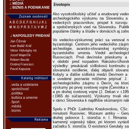
.: MÉDIÁ
životopis
.: BIZNIS A PODNIKANIE
Ako vysokoškolský učiteľ a erudovaný vedec
archeologického výskumu na Slovensku a
vedeckých pracovníkov, prispel k rozvoj
a spoločenských vied na Slovensku. Publ
populárne články a štúdie v domácich aj zah
.: NAPOSLEDY PRIDANÍ
Vo vedecko-výskumnej práci sa venoval n
Ján Čižmár
byzantológii. Centrom jeho vedeckého záujmu
Ivan Baláž Kráľ
archeológie, avarsko-slovanskej symbió
Viktor Hidvéghy ml.
byzantského umenia. Viedol archeolo
Jozef Majerčík
Rusovciach. Prvé devínske prieskumy a 
Róbert Bezák
v období pred rozpadom Rakúsko-Uhorskej
Ondrej Francisci
výsledky: preukázali sídliskovú kontinuitu 
Pavel Kapusta
slovanské osídlenie, ďalej objavili slova
Kobyly a ďalšie sídliská medzi Devínom 
o uvedené poznanie môžeme pripísať J. Z
archeologického záujmu o Devín, na ktor
. veda a vzdelanie
výskumy po prvej svetovej vojne (Červinka v r
. spoločnosť
a po druhej svetovej vojne (J. Dekan v r.19
. politika
r.1965 do súčasnosti). Výskumy trvali oko
. kultúra a umenie
v rámci Slovenska k najdlhšie skúmaným ná
. šport
. médiá
Spolu s PhDr. Ľudmilou Kraskovskou, CSc.,
. biznis
minulosti Rusoviec. Múzeum antiky – Geru
druhej polovice 1. storočia n. l. Rimania 
kamenný vojenský tábor, pri ktorom vyrást
začiatku 5. storočia. O existencii Gerulaty s