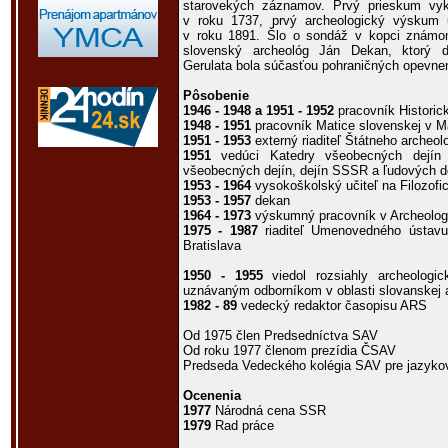
starovekých záznamov. Prvý prieskum vykon
v roku 1737, prvý archeologický výskum 
v roku 1891. Šlo o sondáž v kopci známom
slovenský archeológ Ján Dekan, ktorý def
Gerulata bola súčasťou pohraničných opevne
Pôsobenie
1946 - 1948 a 1951 - 1952
pracovník Histori
1948 - 1951
pracovník Matice slovenskej v M
1951 - 1953
externý riaditeľ Štátneho archeol
1951
vedúci Katedry všeobecných dejín 
všeobecných dejín, dejín SSSR a ľudových d
1953 - 1964
vysokoškolský učiteľ na Filozofic
1953 - 1957
dekan
1964 - 1973
výskumný pracovník v Archeolog
1975 - 1987
riaditeľ Umenovedného ústavu
Bratislava
1950 - 1955
viedol rozsiahly archeologi
uznávaným odborníkom v oblasti slovanskej a
1982 - 89
vedecký redaktor časopisu ARS
Od 1975 člen Predsedníctva SAV
Od roku 1977 členom prezídia ČSAV
Predseda Vedeckého kolégia SAV pre jazykov
Ocenenia
1977
Národná cena SSR
1979
Rad práce