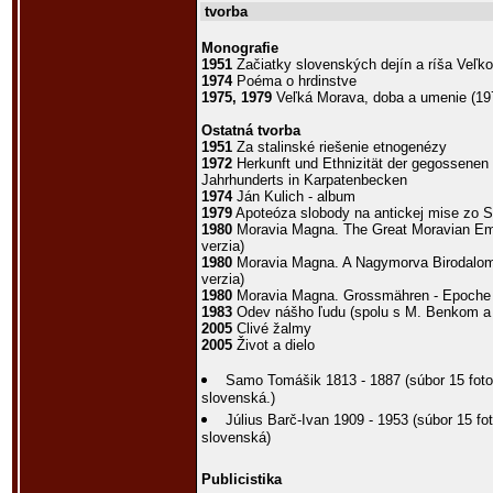
tvorba
Monografie
1951
Začiatky slovenských dejín a ríša Veľ
1974
Poéma o hrdinstve
1975, 1979
Veľká Morava, doba a umenie (197
Ostatná tvorba
1951
Za stalinské riešenie etnogenézy
1972
Herkunft und Ethnizität der gegossenen B
Jahrhunderts in Karpatenbecken
1974
Ján Kulich - album
1979
Apoteóza slobody na antickej mise zo S
1980
Moravia Magna. The Great Moravian Empi
verzia)
1980
Moravia Magna. A Nagymorva Birodalom
verzia)
1980
Moravia Magna. Grossmähren - Epoche 
1983
Odev nášho ľudu (spolu s M. Benkom 
2005
Clivé žalmy
2005
Život a dielo
Samo Tomášik 1813 - 1887 (súbor 15 foto
slovenská.)
Július Barč-Ivan 1909 - 1953 (súbor 15 fo
slovenská)
Publicistika