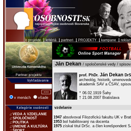
|
|
|
|
|
o projekte
kritériá
partneri
PROJEKTY
kampane
rekla
Ján Dekan
/ spoločenské vedy / spisova
Ján Dekan
prof. PhDr.
DrS
archeológ, historik, umenove
akademik SAV a ČSAV, spisova
06.02.1919 Šahy
*
21.08.2007 Bratislava
v menách
všade
†
vzdelanie
.: VEDA A VZDELANIE
1947
absolvoval Filozofickú fakultu UK v Brat
.: SPOLOČNOSŤ
1953
bol habilitovaný na docenta
.: POLITIKA
1975
získal titul DrSc. a člen korešpondent 
.: UMENIE A KULTÚRA
.: ŠPORT