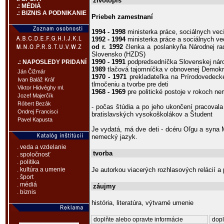
životopis
.: MÉDIÁ
.: BIZNIS A PODNIKANIE
Priebeh zamestnaní
1994 - 1998
ministerka práce, sociálnych vec
1992 - 1994
ministerka práce a sociálnych v
od r. 1992
členka a poslankyňa Národnej ra
Slovensko (HZDS)
1990 - 1991
podpredsedníčka Slovenskej náro
.: NAPOSLEDY PRIDANÍ
1989
tlačová tajomníčka v obnovenej Demokra
Ján Čižmár
1970 - 1971
prekladateľka na Prírodovedecke
Ivan Baláž Kráľ
tlmočeniu a tvorbe pre deti
Viktor Hidvéghy ml.
1968 - 1969
pre politické postoje v rokoch ne
Jozef Majerčík
Róbert Bezák
- počas štúdia a po jeho ukončení pracoval
Ondrej Francisci
bratislavských vysokoškolákov a Študent
Pavel Kapusta
Je vydatá, má dve deti - dcéru Oľgu a syna 
nemecký jazyk.
. veda a vzdelanie
tvorba
. spoločnosť
. politika
Je autorkou viacerých rozhlasových relácií a p
. kultúra a umenie
. šport
. médiá
záujmy
. biznis
história, literatúra, výtvarné umenie
doplňte alebo opravte informácie
dopl