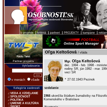
|
|
|
|
|
o projekte
kritériá
partneri
PROJEKTY
kampane
rekla
Oľga Keltošová
/ vláda
Oľga Keltošová
Mgr.
dec. 1994 - feb. 1998 - minist
rodiny SR, jún 1992 - mar. 199
vecí SR
27.02.1943 Pezinok
*
v menách
všade
vzdelanie
.: VEDA A VZDELANIE
1966
ukončila štúdium žurnalistky na Filozofic
.: SPOLOČNOSŤ
Komenského v Bratislave
.: POLITIKA
.: UMENIE A KULTÚRA
.: ŠPORT