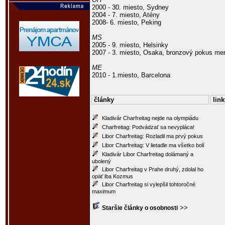
2000 - 30. miesto, Sydney
2004 - 7. miesto, Atény
2008- 6. miesto, Peking
MS
2005 - 9. miesto, Helsinky
2007 - 3. miesto, Osaka, bronzový pokus me
ME
2010 - 1.miesto, Barcelona
články
link
Kladivár Charfreitag nejde na olympiádu
Charfreitag: Podvádzať sa nevypláca!
Libor Charfreitag: Rozladil ma prvý pokus
Libor Charfreitag: V lietadle ma všetko bolí
Kladivár Libor Charfreitag dolámaný a
ubolený
Libor Charfreitag v Prahe druhý, zdolal ho
opäť iba Kozmus
Libor Charfreitag si vylepšil tohtoročné
maximum
>>
Staršie články o osobnosti