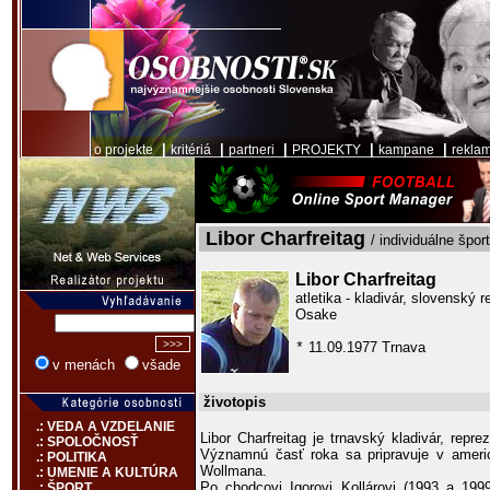
|
|
|
|
|
o projekte
kritériá
partneri
PROJEKTY
kampane
rekla
Libor Charfreitag
/ individuálne špor
Libor Charfreitag
atletika - kladivár, slovenský
Osake
11.09.1977 Trnava
*
v menách
všade
životopis
.: VEDA A VZDELANIE
Libor Charfreitag je trnavský kladivár, repr
.: SPOLOČNOSŤ
Významnú časť roka sa pripravuje v amer
.: POLITIKA
Wollmana.
.: UMENIE A KULTÚRA
Po chodcovi Igorovi Kollárovi (1993 a 1999
.: ŠPORT