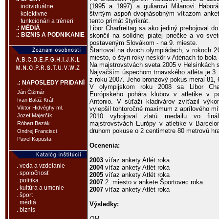
(1995 a 1997) a guliarovi Milanovi Haborá
individuálne
štvrtým aspoň dvojnásobným víťazom ankety
kolektívne
tento primát štyrikrát.
funkcionári a tréneri
Libor Charfreitag sa ako jediný prebojoval do
.: MÉDIÁ
.: BIZNIS A PODNIKANIE
skončil na solídnej piatej priečke a vo sv
postaveným Slovákom - na 9. mieste.
Štartoval na dvoch olympiádach, v rokoch 2
miesto, o štyri roky neskôr v Aténach to bola 
Na majstrovstvách sveta 2005 v Helsinkách s
Najvačším úspechom trnavského atléta je 3.
z roku 2007. Jeho bronzový pokus meral 81, 
.: NAPOSLEDY PRIDANÍ
V olympijskom roku 2008 sa Libor Charfr
Ján Čižmár
Európskeho pohára klubov v atletike v p
Ivan Baláž Kráľ
Antonio. V súťaži kladivárov zvíťazil v
Viktor Hidvéghy ml.
vylepšil tohtoročné maximum z aprílového m
2010 vybojoval zlatú medailu vo fin
Jozef Majerčík
majstrovstvách Európy v atletike v Barcelo
Róbert Bezák
druhom pokuse o 2 centimetre 80 metrovú hra
Ondrej Francisci
Pavel Kapusta
Ocenenia:
2003
víťaz ankety Atlét roka
. veda a vzdelanie
2004
víťaz ankety Atlét roka
. spoločnosť
2005
víťaz ankety Atlét roka
. politika
2007
2. miesto v ankete Športovec roka
. kultúra a umenie
2007
víťaz ankety Atlét roka
. šport
. médiá
Výsledky:
. biznis
OH