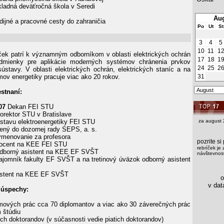
ladná deväťročná škola v Seredi
Aug
dijné a pracovné cesty do zahraničia
Po
Ut
St
3
4
5
10
11
1
ček patrí k významným odborníkom v oblasti elektrických ochrán
17
18
1
dmienky pre aplikácie moderných systémov chránenia prvkov
24
25
2
 sústavy. V oblasti elektrických ochrán, elektrických staníc a na
mov energetiky pracuje viac ako 20 rokov.
31
stnaní:
07
Dekan FEI STU
orektor STU v Bratislave
Ústavu elektroenergetiky FEI STU
za august 
ený do dozornej rady SEPS, a. s.
menovanie za profesora
pozrite s
cent na KEE FEI STU
rebríček je 
borný asistent na KEE EF SVŠT
návštevnost
jomník fakulty EF SVŠT a na tretinový úväzok odborný asistent
stent na KEE EF SVŠT
os
v data
 úspechy:
omových prác cca 70 diplomantov a viac ako 30 záverečných prác
 štúdiu
roch doktorandov (v súčasnosti vedie piatich doktorandov)