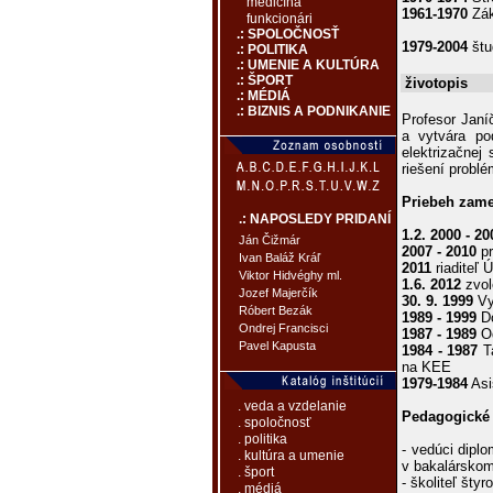
medicína
1961-1970
Zák
funkcionári
.: SPOLOČNOSŤ
1979-2004
štu
.: POLITIKA
.: UMENIE A KULTÚRA
.: ŠPORT
životopis
.: MÉDIÁ
.: BIZNIS A PODNIKANIE
Profesor Janí
a vytvára po
elektrizač­nej
riešení problé
Priebeh zame
.: NAPOSLEDY PRIDANÍ
1.2. 2000 - 20
Ján Čižmár
2007 - 2010
pr
Ivan Baláž Kráľ
2011
riaditeľ 
Viktor Hidvéghy ml.
1.6. 2012
zvol
Jozef Majerčík
30. 9. 1999
Vy
Róbert Bezák
1989 - 1999
Do
Ondrej Francisci
1987 - 1989
Od
Pavel Kapusta
1984 - 1987
Ta
na KEE
1979-1984
Asi
. veda a vzdelanie
Pedagogické
. spoločnosť
. politika
- vedúci dipl
. kultúra a umenie
v bakalárskom
. šport
- školiteľ šty
. médiá