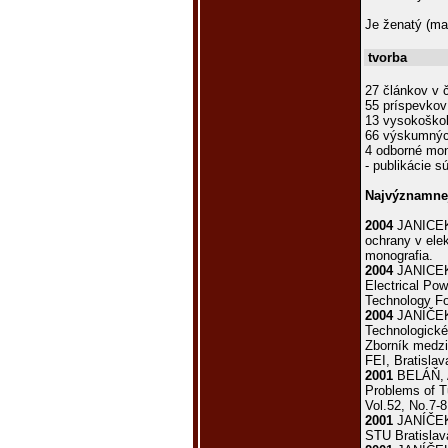
Je ženatý (man
tvorba
27 článkov v 
55 príspevkov
13 vysokoškol
66 výskumných
4 odborné mon
- publikácie s
Najvýznamnej
2004
JANICEK,
ochrany v ele
monografia.
2004
JANICEK,
Electrical Po
Technology Fo
2004
JANÍČEK
Technolo­gické
Zborník medzi
FEI, Bratislav
2001
BELÁŇ, A
Problems of Tu
Vol.52, No.7-8
2001
JANÍČEK,
STU Bra­tislav