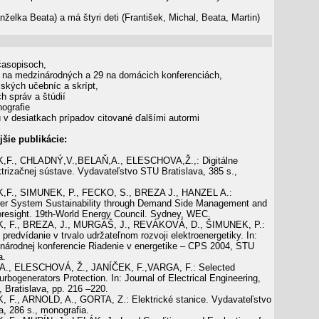
želka Beata) a má štyri deti (František, Michal, Beata, Martin)
časopisoch,
 na medzinárodných a 29 na domácich konferenciách,
ských učebníc a skrípt,
 správ a štúdií
ografie
ú v desiatkach prípadov citované ďalšími autormi
šie publikácie:
F., CHLADNÝ,V.,BELAŇ,A., ELESCHOVA,Ž.,: Digitálne
ktrizačnej sústave. Vydavateľstvo STU Bratislava, 385 s.,
F., SIMUNEK, P., FECKO, S., BREZA J., HANZEL A.:
wer System Sustainability through Demand Side Management and
re­sight. 19th-World Energy Council. Sydney, WEC.
, F., BREZA, J., MURGAŠ, J., REVÁKOVÁ, D., ŠIMUNEK, P.:
 predvídanie v trvalo udržateľnom rozvoji elektroenergetiky. In:
národnej konferencie Riadenie v energetike – CPS 2004, STU
a.
., ELESCHOVÁ, Ž., JANÍČEK, F.,VARGA, F.: Selected
r­bogenerators Protection. In: Journal of Electrical Engineering,
, Bratislava, pp. 216 –220.
 F., ARNOLD, A., GORTA, Z.: Elektrické stanice. Vydavateľstvo
a, 286 s., monografia.