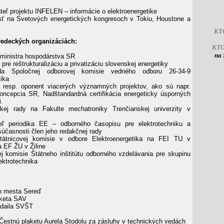
teľ projektu INFELEN – informácie o elektroenergetike
sť na Svetových energetických kongresoch v Tokiu, Houstone a
KT
vedeckých organizáciách:
KT
na 
a ministra hospodárstva SR
 pre reštrukturalizáciu a privatizáciu slovenskej energetiky
da Spoločnej odborovej komisie vedného odboru 26-34-9
tika
eľ resp. oponent viacerých významných projektov, ako sú napr.
oncepcia SR, Nadštandardná certifikácia energeticky úsporných
i.
kej rady na Fakulte mechatroniky Trenčianskej univerzity v
teľ periodika EE – odborného časopisu pre elektrotechniku a
súčasnosti člen jeho redakčnej rady
tátnicovej komisie v odbore Elektroenergetika na FEI TU v
a EF ŽU v Žiline
ej komisie Štátneho inštitútu odborného vzdelávania pre skupinu
ektrotechnika
n mesta Sereď
aketa SAV
edaila SVŠT
Čestnú plaketu Aurela Stodolu za zásluhy v technických vedách