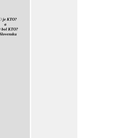
O
je KTO?
a
O
bol KTO?
Slovensku