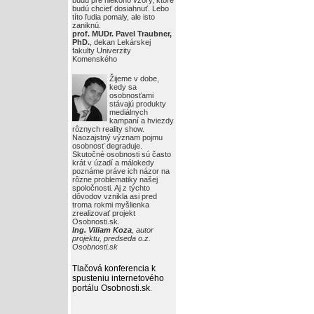
budú pre niekoho vzory, ktoré
budú chcieť dosiahnuť. Lebo
títo ľudia pomaly, ale isto
zaniknú.
prof. MUDr. Pavel Traubner,
PhD.
, dekan Lekárskej
fakulty Univerzity
Komenského
Žijeme v dobe,
kedy sa
osobnosťami
stávajú produkty
mediálnych
kampaní a hviezdy
rôznych reality show.
Naozajstný význam pojmu
osobnosť degraduje.
Skutočné osobnosti sú často
krát v úzadí a málokedy
poznáme práve ich názor na
rôzne problematiky našej
spoločnosti. Aj z týchto
dôvodov vznikla asi pred
troma rokmi myšlienka
zrealizovať projekt
Osobnosti.sk.
Ing. Viliam Koza
, autor
projektu, predseda o.z.
Osobnosti.sk
Tlačová konferencia k
spusteniu internetového
portálu Osobnosti.sk
.