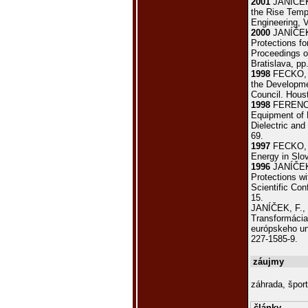
2001
JANÍČEK,
the Rise Tempe
Engineering, V
2000
JANÍČEK,
Protections fo
Proceedings o
Bratislava, pp
1998
FECKO, Š
the De­velopm
Council. Ho­u
1998
FERENC, 
Equipment of 
Dielectric and
69.
1997
FECKO, Š
Energy in Slo­
1996
JANÍČEK,
Protec­tions w
Scienti­fic Co
15.
JANÍČEK, F.,
Transformácia
európskeho un
227-1585-9.
záujmy
záhrada, šport
články