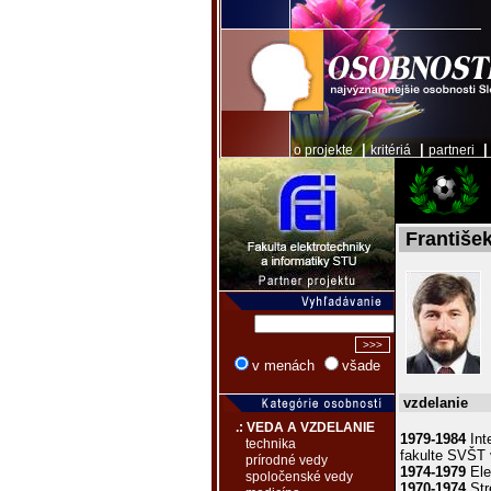
|
|
o projekte
kritériá
partneri
Františe
v menách
všade
vzdelanie
.: VEDA A VZDELANIE
1979-1984
Int
technika
fakulte SVŠT 
prírodné vedy
1974-1979
Ele
spoločenské vedy
1970-1974
Str