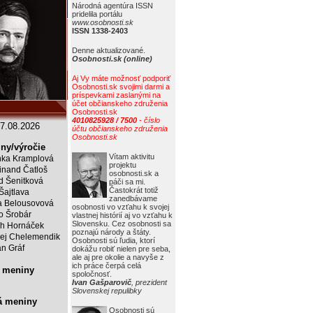
Národná agentúra ISSN
pridelila portálu
www.osobnosti.sk
ISSN 1338-2403
Denne aktualizované.
Osobnosti.sk (online)
Aj Vy máte možnosť podporiť
Osobnosti.sk svojimi darmi a
príspevkami zaslanými na
účet občianskeho združenia
Osobnosti.sk
4010825928 / 7500
- číslo
7.08.2026
účtu občianskeho združenia
Osobnosti.sk
ny/výročie
Vítam aktivitu
ka Kramplová
projektu
inand Čatloš
osobnosti.sk a
id Šenitková
páči sa mi.
Častokrát totiž
 Šajtlava
zanedbávame
 Belousovová
osobnosti vo vzťahu k svojej
o Šrobár
vlastnej histórií aj vo vzťahu k
Slovensku. Cez osobnosti sa
ch Hornáček
poznajú národy a štáty.
ej Chelemendik
Osobnosti sú ľudia, ktorí
an Gráf
dokážu robiť nielen pre seba,
ale aj pre okolie a navyše z
ich práce čerpá celá
 meniny
spoločnosť.
Ivan Gašparovič
, prezident
Slovenskej repulibky
á meniny
Osobnosti sú