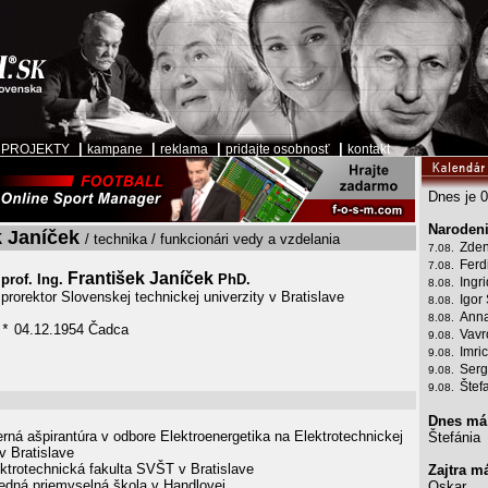
|
|
|
|
|
PROJEKTY
kampane
reklama
pridajte osobnosť
kontakt
Dnes je 0
Narodeni
k Janíček
/ technika / funkcionári vedy a vzdelania
Zden
7.08.
Ferd
7.08.
František Janíček
prof. Ing.
PhD.
Ingr
8.08.
prorektor Slovenskej technickej univerzity v Bratislave
Igor
8.08.
Anna
8.08.
04.12.1954 Čadca
*
Vavr
9.08.
Imri
9.08.
Serg
9.08.
Štef
9.08.
Dnes má
erná ašpirantúra v odbore Elektroenergetika na Elektrotechnickej
Štefánia
v Bratislave
ktrotechnická fakulta SVŠT v Bratislave
Zajtra m
edná priemyselná škola v Handlovej
Oskar