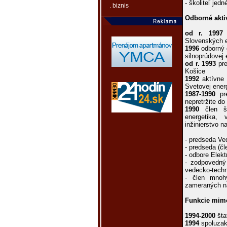
- školiteľ jed
. biznis
Odborné aktiv
od r. 1997
č
Slovenských el
1996
odborný 
silnoprúdovej
od r. 1993
pre
Košice
1992
aktívne 
Svetovej ener
1987-1990
pre
nepretržite do
1990
člen št
energetika,
inžinierstvo 
- predseda Ve
- predseda (čl
- odbore Elekt
- zodpovedný 
vedecko-techn
- člen mnoh
zameraných na
Funkcie mimo
1994-2000
šta
1994
spoluzakl