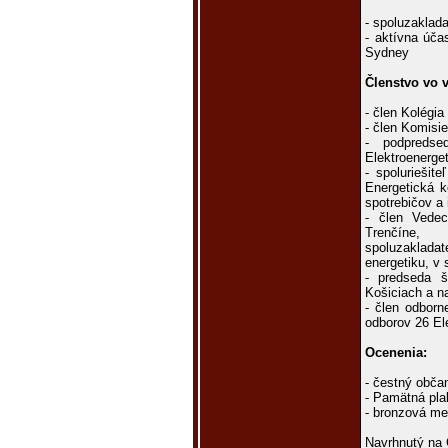
- spoluzaklada
- aktívna úča
Sydney
Členstvo vo 
- člen Kolégi
- člen Komisie
- podpredse
Elektroenerge
- spoluriešit
Energetická k
spotrebičov a 
- člen Vedec
Trenčíne,
spoluzaklada
energetiku, v 
- predseda š
Košiciach a n
- člen odborn
odborov 26 El
Ocenenia:
- čestný obča
- Pamätná pl
- bronzová m
Navrhnutý na 