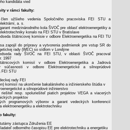
ného kandidáta vied
ity v rámci fakulty:
len užšieho vedenia Spoločného pracoviska FEI STU a
ektrární, a. s.
garant medzinárodného kola ŠVOČ pre oblasť elektroenergetiky a
 elektrotechniky konalo na FEI STU v Bratislave
dseda štátnicovej komisie v odbore Elektroenergetika na FEI TU
sa zapojil do prípravy a vytvorenia podmienok pre vstup SR do
getickej rady (WEC) so sídlom v Londýne
dseda rady ŠVOČ na FEI STU, v oblasti ŠVOČ pracoval
 r. 1997
átnicových komisií v odbore Elektroenergetika a Jadrová
 v súčasnosti v odbore Elektroenergetické a silnoprúdové
na FEI STU
deckej rady FEI
en) komisií na ukončenie bakalárskeho a inžinierskeho štúdia v
roenergetické a silnoprúdové inžinierstvo
riešiteľ resp. spoluriešiteľ piatich projektov VEGA a viacerých
ických projektov
ých programových výborov a garant vedeckých konferencií
 elektroenergetiku a elektrotechniku
 fakulty:
tutárny zástupca Združenia EE
adateľ odborného časopisu EE pre elektrotechniku a energetiku