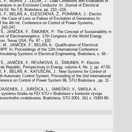
 F., MURÍN, J., LELÁK, J.: Load Conditions and Evaluation of
rature in an Enclosed Conductor. In: Journal of Electrical
ol.52, No.7-8, Bratislava, pp. 210 –216.
 F., BELÁŇ, A., ELESCHOVÁ, Ž., POHÁNKA, J.: Electric
r the Case of Loss or Failure of Excitation of Generators.In:
f the 4th Int. Conference on Control of Power Systems,
. 242-247.
., JANÍČEK, F., ŠIMUNEK, P.: The Concept of Sustainability in
ent of Electroenergetics. 17th Congress of the World Energy
ston, Texas USA, Pp. 87 – 102.
M., JANÍČEK, F., BELÁŇ, A.: Qualification of Electrical
NPP. In: Proceedings of the 12th International Conference
 Insula­ting Systems in Electrical Engineering. Bratislava, s. 66 -
., JANÍČEK, F., REVÁKOVÁ, D., ŠIMUNEK, P.: Electric
vak Republic. Perspectives in Energy, volume 4, No. 1, pp. 47-55.
 F., BELÁŇ, A., KATUŠČÁK, J.: New Systems for Control of
ith Automatic Control System. Proceeding of the 2nd International
nference on Control of Power System 96, STU Bratislava , pp. 11 -
 JASENEK, J., JURIŠICA, L., SMIEŠKO, V., SMOLA, A.:
 systému štúdia na FEI STU v Bratislave v kontexte vývoja
iverzitného vzdelávania. Bratislava, STU 2001. 161 s. ISBN 80-
linky