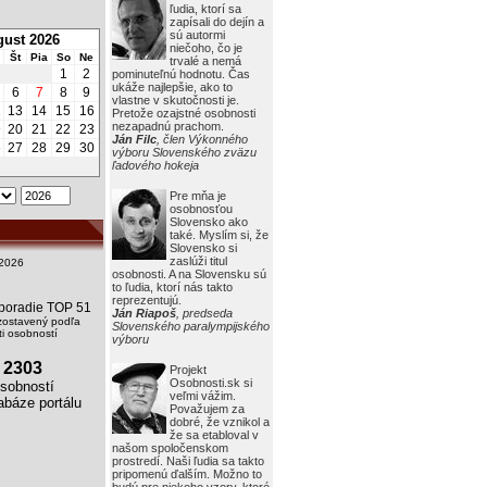
ľudia, ktorí sa
zapísali do dejín a
sú autormi
ust 2026
niečoho, čo je
Št
Pia
So
Ne
trvalé a nemá
1
2
pominuteľnú hodnotu. Čas
ukáže najlepšie, ako to
6
7
8
9
vlastne v skutočnosti je.
2
13
14
15
16
Pretože ozajstné osobnosti
nezapadnú prachom.
9
20
21
22
23
Ján Filc
, člen Výkonného
6
27
28
29
30
výboru Slovenského zväzu
ľadového hokeja
Pre mňa je
osobnosťou
Slovensko ako
také. Myslím si, že
Slovensko si
zaslúži titul
2026
osobnosti. A na Slovensku sú
to ľudia, ktorí nás takto
reprezentujú.
i poradie TOP 51
Ján Riapoš
, predseda
zostavený podľa
Slovenského paralympijského
i osobností
výboru
2303
Projekt
Osobnosti.sk si
obností
veľmi vážim.
báze portálu
Považujem za
dobré, že vznikol a
že sa etabloval v
našom spoločenskom
prostredí. Naši ľudia sa takto
pripomenú ďalším. Možno to