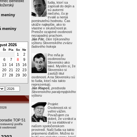
rinec Benedikt
ľudia, ktorí sa
ožerský
zapísali do dejín a
sú autormi
niečoho, čo je
 meniny
trvalé a nemá
pominuteľnú hodnotu. Čas
ukáže najlepšie, ako to
á meniny
vlastne v skutočnosti je.
Pretože ozajstné osobnosti
nezapadnú prachom.
Ján Filc
, člen Výkonného
výboru Slovenského zväzu
ust 2026
ľadového hokeja
Št
Pia
So
Ne
1
2
Pre mňa je
osobnosťou
6
7
8
9
Slovensko ako
2
13
14
15
16
také. Myslím si, že
9
20
21
22
23
Slovensko si
zaslúži titul
6
27
28
29
30
osobnosti. A na Slovensku sú
to ľudia, ktorí nás takto
reprezentujú.
Ján Riapoš
, predseda
Slovenského paralympijského
výboru
Projekt
2026
Osobnosti.sk si
veľmi vážim.
Považujem za
dobré, že vznikol a
i poradie TOP 51
že sa etabloval v
zostavený podľa
našom spoločenskom
i osobností
prostredí. Naši ľudia sa takto
pripomenú ďalším. Možno to