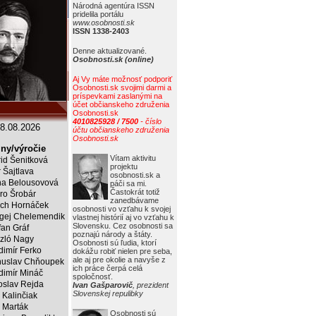
Národná agentúra ISSN
pridelila portálu
www.osobnosti.sk
ISSN 1338-2403
Denne aktualizované.
Osobnosti.sk (online)
Aj Vy máte možnosť podporiť
Osobnosti.sk svojimi darmi a
príspevkami zaslanými na
účet občianskeho združenia
Osobnosti.sk
4010825928 / 7500
- číslo
8.08.2026
účtu občianskeho združenia
Osobnosti.sk
ny/výročie
Vítam aktivitu
rid Šenitková
projektu
r Šajtlava
osobnosti.sk a
a Belousovová
páči sa mi.
Častokrát totiž
ro Šrobár
zanedbávame
ich Hornáček
osobnosti vo vzťahu k svojej
gej Chelemendik
vlastnej histórií aj vo vzťahu k
Slovensku. Cez osobnosti sa
fan Gráf
poznajú národy a štáty.
zló Nagy
Osobnosti sú ľudia, ktorí
dimír Ferko
dokážu robiť nielen pre seba,
ale aj pre okolie a navyše z
uslav Chňoupek
ich práce čerpá celá
dimír Mináč
spoločnosť.
oslav Rejda
Ivan Gašparovič
, prezident
Slovenskej repulibky
 Kalinčiak
 Marták
Osobnosti sú