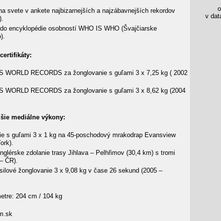
os
na svete v ankete najbizarnejších a najzábavnejších rekordov
v data
).
 do encyklopédie osobností WHO IS WHO (Švajčiarske
).
ertifikáty:
 WORLD RECORDS za žonglovanie s guľami 3 x 7,25 kg ( 2002
 WORLD RECORDS za žonglovanie s guľami 3 x 8,62 kg (2004
jšie mediálne výkony:
ie s guľami 3 x 1 kg na 45-poschodový mrakodrap Evansview
ork).
nglérske zdolanie trasy Jihlava – Pelhřimov (30,4 km) s tromi
 – ČR).
ilové žonglovanie 3 x 9,08 kg v čase 26 sekund (2005 –
tre: 204 cm / 104 kg
m.sk