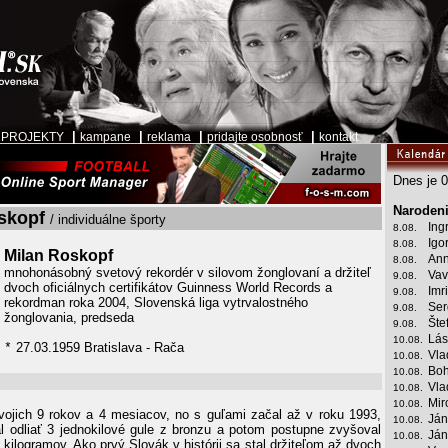
|
|
|
|
|
PROJEKTY
kampane
reklama
pridajte osobnosť
kontakt
Dnes je 0
Narodeni
skopf
/ individuálne športy
Ing
8.08.
Igo
8.08.
Milan Roskopf
Ann
8.08.
mnohonásobný svetový rekordér v silovom žonglovaní a držiteľ
Vav
9.08.
dvoch oficiálnych certifikátov Guinness World Records a
Imr
9.08.
rekordman roka 2004, Slovenská liga vytrvalostného
Ser
9.08.
žonglovania, predseda
Šte
9.08.
Lás
10.08.
27.03.1959 Bratislava - Rača
*
Vla
10.08.
Boh
10.08.
Vla
10.08.
Mir
10.08.
vojich 9 rokov a 4 mesiacov, no s guľami začal až v roku 1993,
Ján
10.08.
l odliať 3 jednokilové gule z bronzu a potom postupne zvyšoval
Ján
10.08.
kilogramov. Ako prvý Slovák v histórii sa stal držiteľom až dvoch