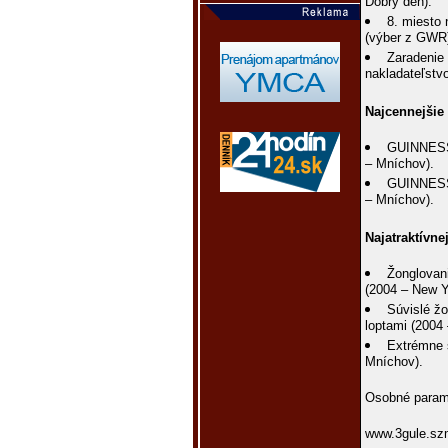
Dobrý den).
8. miesto 
(výber z GWR
Zaradenie
nakladateľstvo
Najcennejšie c
GUINNESS
– Mníchov).
GUINNESS
– Mníchov).
Najatraktívne
Žonglovan
(2004 – New Y
Súvislé žo
loptami (2004
Extrémne s
Mníchov).
Osobné parame
www.3gule.sz