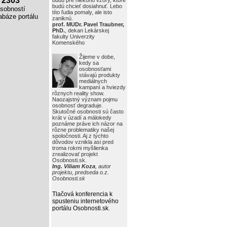
2303
budú pre niekoho vzory, ktoré
budú chcieť dosiahnuť. Lebo
obností
títo ľudia pomaly, ale isto
báze portálu
zaniknú.
prof. MUDr. Pavel Traubner,
PhD.
, dekan Lekárskej
fakulty Univerzity
Komenského
Žijeme v dobe,
kedy sa
osobnosťami
stávajú produkty
mediálnych
kampaní a hviezdy
rôznych reality show.
Naozajstný význam pojmu
osobnosť degraduje.
Skutočné osobnosti sú často
krát v úzadí a málokedy
poznáme práve ich názor na
rôzne problematiky našej
spoločnosti. Aj z týchto
dôvodov vznikla asi pred
troma rokmi myšlienka
zrealizovať projekt
Osobnosti.sk.
Ing. Viliam Koza
, autor
projektu, predseda o.z.
Osobnosti.sk
Tlačová konferencia k
spusteniu internetového
portálu Osobnosti.sk
.