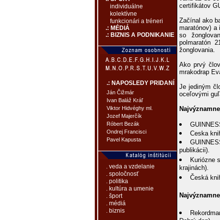
certifikáto
individuálne
kolektívne
Začínal ako b
funkcionári a tréneri
maratónov) a 
.: MÉDIÁ
so žonglova
.: BIZNIS A PODNIKANIE
polmaratón 2
žonglovania.
Ako prvý člov
mrakodrap Ev
.: NAPOSLEDY PRIDANÍ
Je jediným čl
Ján Čižmár
oceľovými guľ
Ivan Baláž Kráľ
Najvýznamnej
Viktor Hidvéghy ml.
Jozef Majerčík
GUINNESS
Róbert Bezák
Ondrej Francisci
Ceska knih
Pavel Kapusta
GUINNESS 
publikácii).
Kuriózne s
. veda a vzdelanie
krajinách).
. spoločnosť
Česká knih
. politika
. kultúra a umenie
Najvýznamnej
. šport
. médiá
. biznis
Rekordman