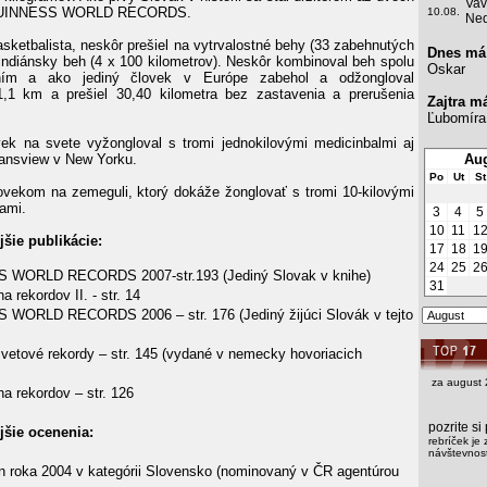
Vav
v GUINNESS WORLD RECORDS.
10.08.
Ned
asketbalista, neskôr prešiel na vytrvalostné behy (33 zabehnutých
Dnes má
indiánsky beh (4 x 100 kilometrov). Neskôr kombinoval beh spolu
Oskar
ním a ako jediný človek v Európe zabehol a odžongloval
1,1 km a prešiel 30,40 kilometra bez zastavenia a prerušenia
Zajtra m
Ľubomíra
ek na svete vyžongloval s tromi jednokilovými medicinbalmi aj
ansview v New Yorku.
Aug
Po
Ut
St
ovekom na zemeguli, ktorý dokáže žonglovať s tromi 10-kilovými
ami.
3
4
5
10
11
1
šie publikácie:
17
18
1
24
25
2
 WORLD RECORDS 2007-str.193 (Jediný Slovak v knihe)
31
a rekordov II. - str. 14
WORLD RECORDS 2006 – str. 176 (Jediný žijúci Slovák v tejto
vetové rekordy – str. 145 (vydané v nemecky hovoriacich
za august 
a rekordov – str. 126
pozrite s
šie ocenenia:
rebríček je 
návštevnost
 roka 2004 v kategórii Slovensko (nominovaný v ČR agentúrou