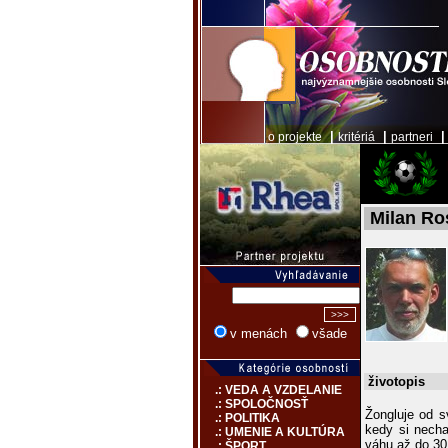
|
|
o projekte
kritériá
partneri
Milan Ro
v menách
všade
životopis
.: VEDA A VZDELANIE
.: SPOLOČNOSŤ
Žongluje od s
.: POLITIKA
kedy si necha
.: UMENIE A KULTÚRA
váhu až do 30 
.: ŠPORT