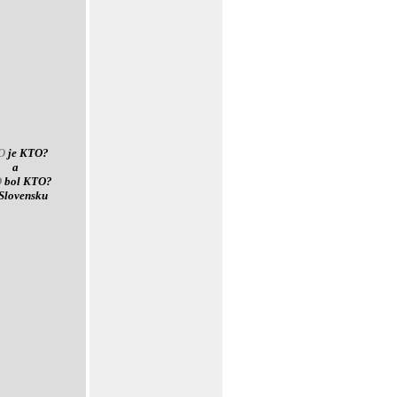
O
je KTO?
a
O
bol KTO?
Slovensku