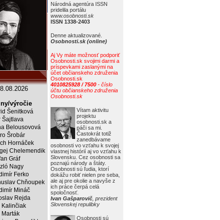
Národná agentúra ISSN
pridelila portálu
www.osobnosti.sk
ISSN 1338-2403
Denne aktualizované.
Osobnosti.sk (online)
Aj Vy máte možnosť podporiť
Osobnosti.sk svojimi darmi a
príspevkami zaslanými na
účet občianskeho združenia
Osobnosti.sk
4010825928 / 7500
- číslo
8.08.2026
účtu občianskeho združenia
Osobnosti.sk
ny/výročie
Vítam aktivitu
rid Šenitková
projektu
r Šajtlava
osobnosti.sk a
a Belousovová
páči sa mi.
Častokrát totiž
ro Šrobár
zanedbávame
ich Hornáček
osobnosti vo vzťahu k svojej
gej Chelemendik
vlastnej histórií aj vo vzťahu k
Slovensku. Cez osobnosti sa
fan Gráf
poznajú národy a štáty.
zló Nagy
Osobnosti sú ľudia, ktorí
dimír Ferko
dokážu robiť nielen pre seba,
ale aj pre okolie a navyše z
uslav Chňoupek
ich práce čerpá celá
dimír Mináč
spoločnosť.
oslav Rejda
Ivan Gašparovič
, prezident
Slovenskej repulibky
 Kalinčiak
 Marták
Osobnosti sú