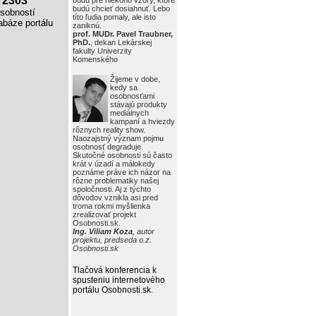
2303
budú pre niekoho vzory, ktoré
budú chcieť dosiahnuť. Lebo
obností
títo ľudia pomaly, ale isto
báze portálu
zaniknú.
prof. MUDr. Pavel Traubner,
PhD.
, dekan Lekárskej
fakulty Univerzity
Komenského
Žijeme v dobe,
kedy sa
osobnosťami
stávajú produkty
mediálnych
kampaní a hviezdy
rôznych reality show.
Naozajstný význam pojmu
osobnosť degraduje.
Skutočné osobnosti sú často
krát v úzadí a málokedy
poznáme práve ich názor na
rôzne problematiky našej
spoločnosti. Aj z týchto
dôvodov vznikla asi pred
troma rokmi myšlienka
zrealizovať projekt
Osobnosti.sk.
Ing. Viliam Koza
, autor
projektu, predseda o.z.
Osobnosti.sk
Tlačová konferencia k
spusteniu internetového
portálu Osobnosti.sk
.