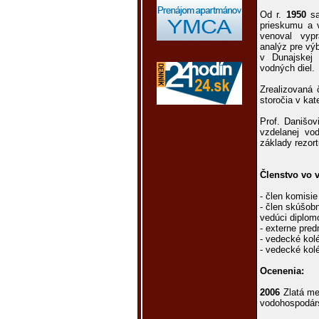
Od r.
1950
sa
prieskumu a 
venoval vyp
analýz pre výb
v Dunajskej 
vodných diel.
Zrealizovaná 
storočia v ka
Prof. Danišov
vzdelanej vo
základy rezor
Členstvo vo 
- člen komisi
- člen skúšob
vedúci diplom
- externe pre
- vedecké ko
- vedecké ko
Ocenenia:
2006
Zlatá med
vodohospodár