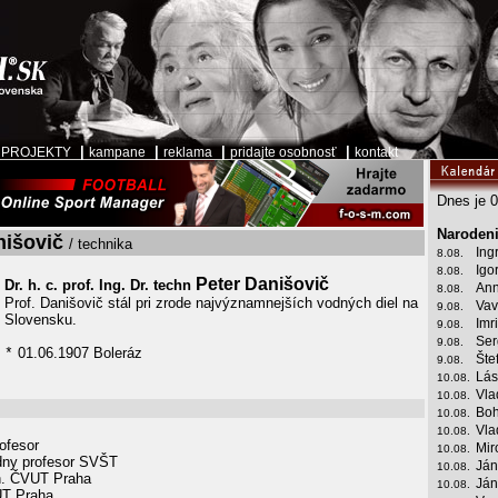
|
|
|
|
|
PROJEKTY
kampane
reklama
pridajte osobnosť
kontakt
Dnes je 0
Narodeni
nišovič
/ technika
Ing
8.08.
Igo
8.08.
Peter Danišovič
Dr. h. c. prof. Ing. Dr. techn
Ann
8.08.
Prof. Danišovič stál pri zrode najvýznamnejších vodných diel na
Vav
9.08.
Slovensku.
Imr
9.08.
Ser
9.08.
01.06.1907 Boleráz
*
Šte
9.08.
Lás
10.08.
Vla
10.08.
Boh
10.08.
Vla
10.08.
ofesor
Mir
10.08.
ny profesor SVŠT
Ján
10.08.
n. ČVUT Praha
Ján
10.08.
T Praha