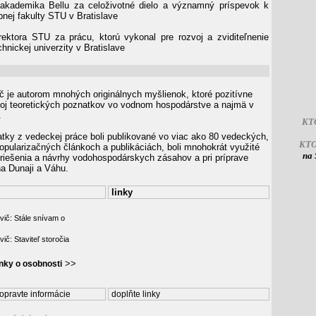
akademika Bellu za celoživotné dielo a významný príspevok k
bnej fakulty STU v Bratislave
rektora STU za prácu, ktorú vykonal pre rozvoj a zviditeľnenie
hnickej univerzity v Bratislave
ič je autorom mnohých originálnych myšlienok, ktoré pozitívne
zvoj teoretických poznatkov vo vodnom hospodárstve a najmä v
.
KT
tky z vedeckej práce boli publikované vo viac ako 80 vedeckých,
KT
opularizačných článkoch a publikáciách, boli mnohokrát využité
na 
 riešenia a návrhy vodohospodárskych zásahov a pri príprave
na Dunaji a Váhu.
linky
vič: Stále snívam o
ič: Staviteľ storočia
>>
ánky o osobnosti
opravte informácie
doplňte linky