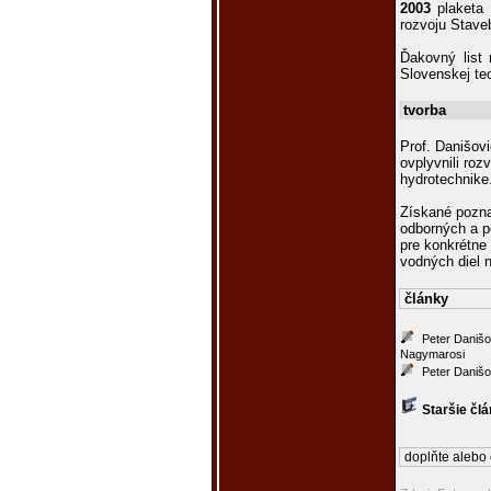
2003
plaketa 
rozvoju Stave
Ďakovný list 
Slovenskej tec
tvorba
Prof. Danišov
ovplyvnili ro
hydrotechnike
Získané pozna
odborných a p
pre konkrétne
vodných diel 
články
Peter Danišo
Nagymarosi
Peter Danišov
Staršie čl
doplňte alebo 