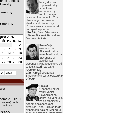
rinec Benedikt
ľudia, ktorí sa
ožerský
zapísali do dejín a
sú autormi
niečoho, čo je
 meniny
trvalé a nemá
pominuteľnú hodnotu. Čas
ukáže najlepšie, ako to
á meniny
vlastne v skutočnosti je.
Pretože ozajstné osobnosti
nezapadnú prachom.
Ján Filc
, člen Výkonného
výboru Slovenského zväzu
ust 2026
ľadového hokeja
Št
Pia
So
Ne
1
2
Pre mňa je
osobnosťou
6
7
8
9
Slovensko ako
2
13
14
15
16
také. Myslím si, že
9
20
21
22
23
Slovensko si
zaslúži titul
6
27
28
29
30
osobnosti. A na Slovensku sú
to ľudia, ktorí nás takto
reprezentujú.
Ján Riapoš
, predseda
Slovenského paralympijského
výboru
Projekt
2026
Osobnosti.sk si
veľmi vážim.
Považujem za
dobré, že vznikol a
i poradie TOP 51
že sa etabloval v
zostavený podľa
našom spoločenskom
i osobností
prostredí. Naši ľudia sa takto
pripomenú ďalším. Možno to