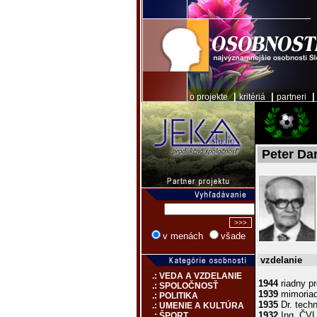
|
|
o projekte
kritériá
partneri
Peter Da
v menách
všade
vzdelanie
.: VEDA A VZDELANIE
1944
riadny pr
.: SPOLOČNOSŤ
1939
mimoriad
.: POLITIKA
1935
Dr. tech
.: UMENIE A KULTÚRA
1932
Ing. ČVU
.: ŠPORT