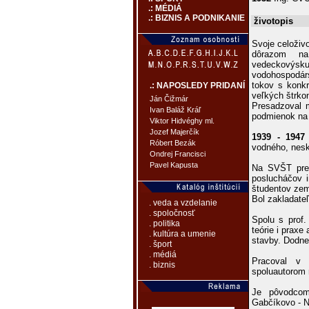
.: MÉDIÁ
.: BIZNIS A PODNIKANIE
životopis
Svoje celoživ
dôrazom na
vedeckovýs
vodohospodár
tokov s konkr
.: NAPOSLEDY PRIDANÍ
veľkých štrko
Ján Čižmár
Presadzoval m
Ivan Baláž Kráľ
podmienok na
Viktor Hidvéghy ml.
Jozef Majerčík
1939 - 1947
Róbert Bezák
vodného, nesk
Ondrej Francisci
Pavel Kapusta
Na SVŠT pred
poslucháčov i
študentov zem
Bol zakladate
. veda a vzdelanie
. spoločnosť
Spolu s prof
. politika
teórie i prax
. kultúra a umenie
stavby. Dodne
. šport
. médiá
Pracoval v 
. biznis
spoluautorom 
Je pôvodcom
Gabčíkovo - N