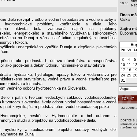
Vav
10.08.
Ned
Dnes má
otné dielo rozvíjal v odbore vodné hospodárstvo a vodné stavby s
Oskar
 hydrotechnické problémy, konštrukcie a diela. Jeho
kumná aktivita bola zameraná najmä na problémy
Zajtra m
skeho, energetického a stavebného využívania štrkonosných
Ľubomíra
etizáciou na Dunaj a Váh a na štúdium regulačných stavieb na
nosných tokoch.
Aug
yšlienku energetického využitia Dunaja a zlepšenia plavebných
Po
Ut
St
 ňom.
3
4
5
pôsobil ako prednosta I. ústavu staviteľstva a hospodárstva
10
11
1
ôr ako prodekan a dekan Odboru inžinierskeho staviteľstva
17
18
1
nášal hydrauliku, hydrológiu, úpravy tokov a vodárenstvo pre
24
25
2
nžinierskeho staviteľstva, vodné právo a vodné staviteľstvo pre
31
emeračstva a lesníctva.
ľom vedného odboru hydrotechnika na Slovensku.
. Bellom patrí k tvorcom vedeckých základov vodohospodárskej
e a k tvorcom slovenskej školy odboru vodné hospodárstvo a vodné
s patrí k vynikajúcim predstaviteľom vodohospodárskej praxe.
za august 
Hydroprojekte, neskôr v Hydroconsulte a bol autorom a
mnohých štúdií a projektov na vodohospodárske diela.
pozrite s
rebríček je 
návštevnost
 myšlienky a spoluautorom projektu sústavy vodných diel
agymaros na Dunaji.