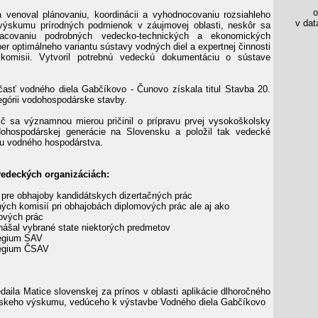
os
 venoval plánovaniu, koordinácii a vyhodnocovaniu rozsiahleho
v data
výskumu prírodných podmienok v záujmovej oblasti, neskôr sa
racovaniu podrobných vedecko-technických a ekonomických
er optimálneho variantu sústavy vodných diel a expertnej činnosti
komisii. Vytvoril potrebnú vedeckú dokumentáciu o sústave
časť vodného diela Gabčíkovo - Čunovo získala titul Stavba 20.
tegórii vodohospodárske stavby.
ič sa významnou mierou pričinil o prípravu prvej vysokoškolsky
dohospodárskej generácie na Slovensku a položil tak vedecké
tu vodného hospodárstva.
vedeckých organizáciách:
e pre obhajoby kandidátskych dizertačných prác
ných komisií pri obhajobách diplomových prác ale aj ako
ových prác
dnášal vybrané state niektorých predmetov
légium SAV
légium ČSAV
aila Matice slovenskej za prínos v oblasti aplikácie dlhoročného
skeho výskumu, vedúceho k výstavbe Vodného diela Gabčíkovo