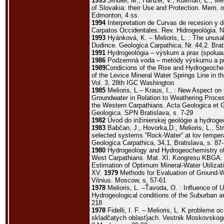
1995
Šindler, M., Hanzel, V., Kullman, E., Me
of Slovakia: their Use and Protection. Mem. 
Edmonton, 4 ss.
1994
Interpretation de Curvas de recesion y d
Carpatos Occidentales. Rev. Hidrogeológia. N
1993
Hyánková, K. – Melioris, L. : The unusa
Dudince. Geologica Carpathica, Nr. 44,2. Brat
1991
Hydrogeológia – výskum a prax (spoluau
1986
Podzemná voda – metódy výskumu a pri
1989
Condicions of the Rise and Hydrogeochem
of the Levice Mineral Water Springs Line in t
Vol. 3, 28th IGC Washington
1985
Melioris, L.– Kraus, I., : New Aspect o
Groundwater in Relation to Weathering Proces
the Western Carpathians. Acta Geologica et 
Geologica. SPN Bratislava, s. 7-29
1982
Úvod do inžinierskej geológie a hydrogeo
1983
Babčan, J., Hovorka,D., Melioris, L., St
selected systems “Rock-Water” at lov tempera
Geologica Carpathica, 34,1, Bratislava, s. 87
1980
Hydrogeology and Hydrogeochemistry of 
West Carpathians. Mat. XI. Kongresu KBGA. 
Estimation of Optimum Mineral-Water Utilizat
XV.
1979
Methods for Evaluation of Ground-
Vilnius. Moscow, s. 57-61
1978
Melioris, L. –Ťavoda, O. : Influence of
Hydrogeological conditions of the Suburban 
218
1978
Fidelli, I. F. – Melioris, L. K probleme
skladčatych oblasťjach. Vestnik Moskovskogo 