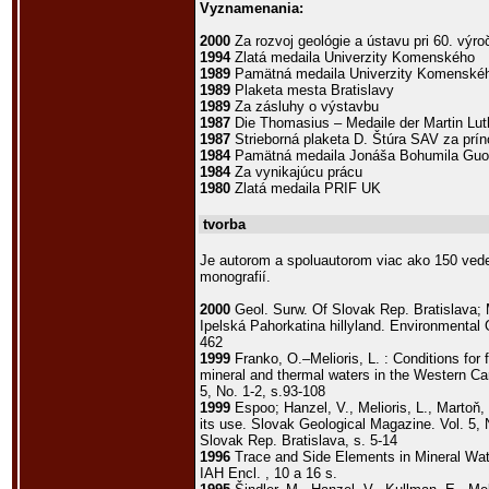
Vyznamenania:
2000
Za rozvoj geológie a ústavu pri 60. výro
1994
Zlatá medaila Univerzity Komenského
1989
Pamätná medaila Univerzity Komenské
1989
Plaketa mesta Bratislavy
1989
Za zásluhy o výstavbu
1987
Die Thomasius – Medaile der Martin Luth
1987
Strieborná plaketa D. Štúra SAV za prín
1984
Pamätná medaila Jonáša Bohumila Guo
1984
Za vynikajúcu prácu
1980
Zlatá medaila PRIF UK
tvorba
Je autorom a spoluautorom viac ako 150 ved
monografií.
2000
Geol. Surw. Of Slovak Rep. Bratislava; 
Ipelská Pahorkatina hillyland. Environmental 
462
1999
Franko, O.–Melioris, L. : Conditions for
mineral and thermal waters in the Western Ca
5, No. 1-2, s.93-108
1999
Espoo; Hanzel, V., Melioris, L., Martoň,
its use. Slovak Geological Magazine. Vol. 5, 
Slovak Rep. Bratislava, s. 5-14
1996
Trace and Side Elements in Mineral Wa
IAH Encl. , 10 a 16 s.