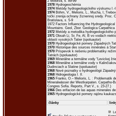
2 Moskva, s. 89-99
1978
Hydrogeochémia
1974
Metódy hydrogeologického výskumu I.-II.
1974
Böhm, V., Melioris, L., Mucha, I,:Trebo
točki zrenija ochrany žiznennoj sredy. Proc.
Bratislava, s. 5-9
1972 Factors Influencing the Hydrogeological 
Mountains. Geol, Zbor. Geologica Carpathica X
1972
Metódy a metodika hydrogeologického 
1971
Obsah Li, Sr, Fe, Al, B vo vodách niek
oblasti vysokých Tatier (spoluautor)
1970
Hydrogeologické pomery Západných Tat
1970
Historique des sources minérales á St
1970
Príspevok k riešeniu problematiky rež
Tatrách (spoluautor)
1969
Minerálne a termálne vody “Levickej žried
1968
Minerálne a termálne vody v Kalinčiakov
Dudinciach a Slatine (spoluautor)
1968
Nové poznatky o hydrogeológii Západnýc
1968
Hidrogeologia I. II.
1965
Franko, O.– Melioris, L. : Problematik 
Mineralwässer der Westkarpaten. Carpatho-Ba
Congres Sofia. Reports, Part V., s. 23-27.)
1966
Des erifacion de las aquas minerales d
1965
Hydrogeologické pomery rajónu kaukaz
články
link
La