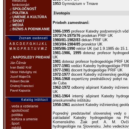
medicína
1953
Gymnázium v Trnave
funkcionári
.: SPOLOČNOSŤ
životopis
.: POLITIKA
.: UMENIE A KULTÚRA
.: ŠPORT
Priebeh zamestnaní:
.: MÉDIÁ
.: BIZNIS A PODNIKANIE
1986-1995
profesor Katedry podzemných vô
1973/74-1975/76
prodekan PRIF UK
1980/81-1982/83
dekan PRIF UK
1983/84-1984/85
prorektor UK
1985/86-1990
rektor UK (od 1.9.1985 do 15.1
1981-1986, 1995
doteraz profesor hydrogeo
UK
.: NAPOSLEDY PRIDANÍ
1981
doteraz profesor hydrogeológie PRIF U
Ján Čižmár
1977-1981
vedúci Katedry hydrogeológie PR
Ivan Baláž Kráľ
1977-1981
docent hydrogeológie PRIF UK
Viktor Hidvéghy ml.
1972-1977
docent Katedry inžinierskej geoló
Jozef Majerčík
1966-1968
expertízny prednáškový pobyt na 
Róbert Bezák
de Cuba
Ondrej Francisci
1962-1972
odborný ašpirant Katedry inžinier
Pavel Kapusta
UK
1961-1964
interný ašpirant Katedry hydrog
prieskumného inštitútu
1958-1961
asistent Katedry inžinierskej geol
. veda a vzdelanie
. spoločnosť
Popredný predstaviteľ slovenskej vedy o
. politika
zakladateľ Katedry hydrogeológie na Prí
. kultúra a umenie
Komenského. Žiak prof. A. M. Ovčinn
. šport
hydrogeológie na Slovensku. Jeho vedeckov
. médiá