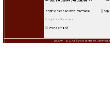
Kome
>>
Staršie články o osobnosti
doplňte alebo opravte informácie
dopl
Zdroj: UK - Bratislava
Verzia pre tlač
(c) 2004 - 2010
Občianske združenie Osobnosti.