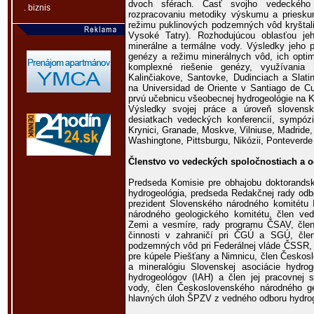
dvoch sférach. Časť svojho vedeckého 
. biznis
rozpracovaniu metodiky výskumu a priesk
režimu puklinových podzemných vôd kryštali
Vysoké Tatry). Rozhodujúcou oblasťou j
minerálne a termálne vody. Výsledky jeho p
genézy a režimu minerálnych vôd, ich optimá
komplexné riešenie genézy, využívania
Kalinčiakove, Santovke, Dudinciach a Slat
na Universidad de Oriente v Santiago de C
prvú učebnicu všeobecnej hydrogeológie na 
Výsledky svojej práce a úroveň slovensk
desiatkach vedeckých konferencií, sympózií
Krynici, Granade, Moskve, Vilniuse, Madride, 
Washingtone, Pittsburgu, Nikózii, Ponteverde 
Členstvo vo vedeckých spoločnostiach a 
Predseda Komisie pre obhajobu doktorandsk
hydrogeológia, predseda Redakčnej rady od
prezident Slovenského národného komitétu 
národného geologického komitétu, člen v
Zemi a vesmíre, rady programu ČSAV, člen
činnosti v zahraničí pri ČGÚ a SGÚ, člen
podzemných vôd pri Federálnej vláde ČSSR,
pre kúpele Piešťany a Nimnicu, člen Českosl
a mineralógiu Slovenskej asociácie hydrog
hydrogeológov (IAH) a člen jej pracovnej 
vody, člen Československého národného geo
hlavných úloh ŠPZV z vedného odboru hydrog