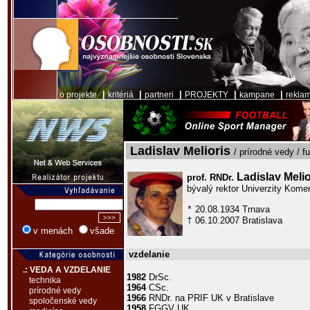
|
|
|
|
|
o projekte
kritériá
partneri
PROJEKTY
kampane
rekla
Ladislav Melioris
/ prírodné vedy / f
Ladislav Meli
prof. RNDr.
bývalý rektor Univerzity Kome
20.08.1934 Trnava
*
06.10.2007 Bratislava
†
v menách
všade
vzdelanie
.: VEDA A VZDELANIE
1982
DrSc.
technika
1964
CSc.
prírodné vedy
1966
RNDr. na PRIF UK v Bratislave
spoločenské vedy
1958
FGGV UK