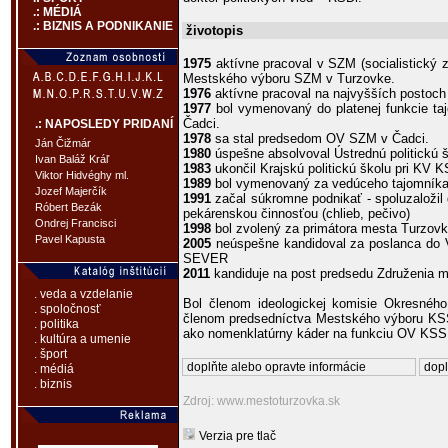
.: MÉDIÁ
.: BIZNIS A PODNIKANIE
životopis
1975
aktívne pracoval v SZM (socialistický 
Mestského výboru SZM v Turzovke.
1976
aktívne pracoval na najvyšších postoc
1977
bol vymenovaný do platenej funkcie t
Čadci.
.: NAPOSLEDY PRIDANÍ
1978
sa stal predsedom OV SZM v Čadci.
Ján Čižmár
1980
úspešne absolvoval Ústrednú politickú 
Ivan Baláž Kráľ
1983
ukončil Krajskú politickú školu pri KV K
Viktor Hidvéghy ml.
1989
bol vymenovaný za vedúceho tajomník
Jozef Majerčík
1991
začal súkromne podnikať - spoluzaložil 
Róbert Bezák
pekárenskou činnosťou (chlieb, pečivo)
Ondrej Francisci
1998
bol zvolený za primátora mesta Turzovk
Pavel Kapusta
2005
neúspešne kandidoval za poslanca do VU
SEVER
2011
kandiduje na post predsedu Združenia m
. veda a vzdelanie
Bol členom ideologickej komisie Okresné
. spoločnosť
členom predsedníctva Mestského výboru KSS
. politika
ako nomenklatúrny káder na funkciu OV KSS
. kultúra a umenie
. šport
doplňte alebo opravte informácie
dopl
. médiá
. biznis
Zdroj: www.mestoturzovka.sk
Verzia pre tlač