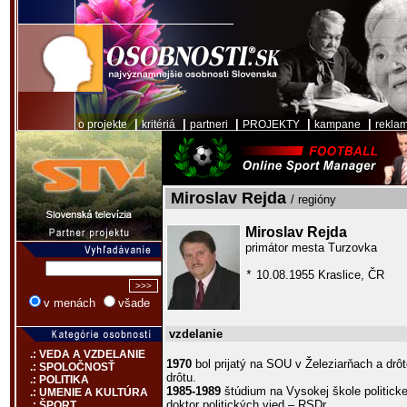
|
|
|
|
|
o projekte
kritériá
partneri
PROJEKTY
kampane
rekla
Miroslav Rejda
/ regióny
Miroslav Rejda
primátor mesta Turzovka
10.08.1955 Kraslice, ČR
*
v menách
všade
vzdelanie
.: VEDA A VZDELANIE
1970
bol prijatý na SOU v Železiarňach a dr
.: SPOLOČNOSŤ
drôtu.
.: POLITIKA
1985-1989
štúdium na Vysokej škole politickej
.: UMENIE A KULTÚRA
doktor politických vied – RSDr.
.: ŠPORT