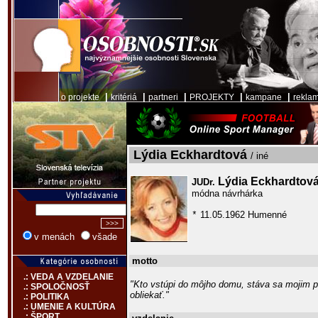
|
|
|
|
|
o projekte
kritériá
partneri
PROJEKTY
kampane
rekla
Lýdia Eckhardtová
/ iné
Lýdia Eckhardtov
JUDr.
módna návrhárka
11.05.1962 Humenné
*
v menách
všade
motto
.: VEDA A VZDELANIE
"Kto vstúpi do môjho domu, stáva sa mojim 
.: SPOLOČNOSŤ
obliekať."
.: POLITIKA
.: UMENIE A KULTÚRA
.: ŠPORT