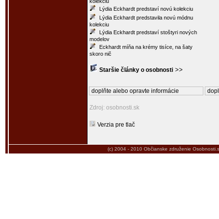
kolekciu
Lýdia Eckhardt predstaví novú kolekciu
Lýdia Eckhardt predstavila novú módnu
kolekciu
Lýdia Eckhardt predstaví stoštyri nových
modelov
Eckhardt míňa na krémy tisíce, na šaty
skoro nič
>>
Staršie články o osobnosti
doplňte alebo opravte informácie
dopl
Zdroj: osobnosti.sk
Verzia pre tlač
(c) 2004 - 2010
Občianske združenie Osobnosti.