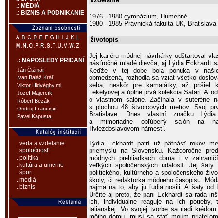
vzdelanie
.: MÉDIÁ
.: BIZNIS A PODNIKANIE
1976 - 1980 gymnázium, Humenné
1980 - 1985 Právnická fakulta UK, Bratislava
životopis
Jej kariéru módnej návrhárky odštartoval vl
.: NAPOSLEDY PRIDANÍ
násťročné mladé dievča, aj Lýdia Eckhardt s
Keďže v tej dobe bola ponuka v naši
Ján Čižmár
obmedzená, rozhodla sa vziať všetko doslova
Ivan Baláž Kráľ
seba, neskôr pre kamarátky, až prišie
Viktor Hidvéghy ml.
Tekelyovej a úplne prvá kolekcia Safari. A odt
Jozef Majerčík
o vlastnom salóne. Začínala v suteréne na
Róbert Bezák
s plochou 48 štvorcových metrov. Svoj prv
Ondrej Francisci
Bratislave. Dnes vlastní značku Lýdi
Pavel Kapusta
a mimoriadne obľúbený salón na n
Hviezdoslavovom námestí.
Lýdia Eckhardt patrí už pätnásť rokov m
. veda a vzdelanie
priemyslu na Slovensku. Každoročne pred
. spoločnosť
módnych prehliadkach doma i v zahraničí
. politika
veľkých spoločenských udalostí. Jej šaty
. kultúra a umenie
politického, kultúrneho a spoločenského živ
. šport
školy, či redaktorka módneho časopisu. Móda 
. médiá
najmä na to, aby ju ľudia nosili. A šaty od
. biznis
Určite aj preto, že pani Eckhardt sa rada i
ich, individuálne reaguje na ich potreby, 
talianskej. Vo svojej tvorbe sa riadi krédo
môjho domu, musí sa stať mojím priateľom.