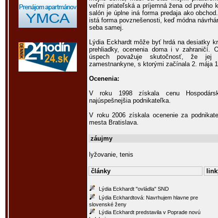
veľmi priateľská a príjemná žena od prvého
salón je úplne iná forma predaja ako obchod
istá forma povznešenosti, keď módna návrhá
seba samej.
Lýdia Eckhardt môže byť hrdá na desiatky k
prehliadky, ocenenia doma i v zahraničí.
úspech považuje skutočnosť, že jej 
zamestnankyne, s ktorými začínala 2. mája 
Ocenenia:
V roku 1998 získala cenu Hospodársk
najúspešnejšia podnikateľka.
V roku 2006 získala ocenenie za podnikateľs
mesta Bratislava.
záujmy
lyžovanie, tenis
články
link
Lýdia Eckhardt "ovládla" SND
Lýdia Eckhardtová: Navrhujem hlavne pre
slovenské ženy
Lýdia Eckhardt predstavila v Poprade novú