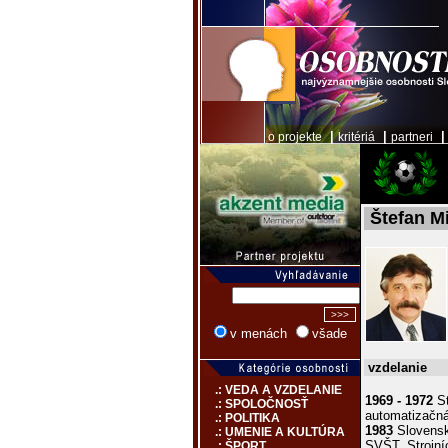
|
|
o projekte
kritériá
partneri
Štefan M
v menách
všade
vzdelanie
.: VEDA A VZDELANIE
1969 - 1972
St
.: SPOLOČNOSŤ
automatizačná
.: POLITIKA
1983
Slovenská
.: UMENIE A KULTÚRA
SVŠT, Strojní
.: ŠPORT