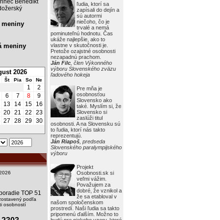
rinec Benedikt
ľudia, ktorí sa
ožerský
zapísali do dejín a
sú autormi
niečoho, čo je
 meniny
trvalé a nemá
pominuteľnú hodnotu. Čas
ukáže najlepšie, ako to
á meniny
vlastne v skutočnosti je.
Pretože ozajstné osobnosti
nezapadnú prachom.
Ján Filc
, člen Výkonného
výboru Slovenského zväzu
ust 2026
ľadového hokeja
Št
Pia
So
Ne
1
2
Pre mňa je
osobnosťou
6
7
8
9
Slovensko ako
2
13
14
15
16
také. Myslím si, že
9
20
21
22
23
Slovensko si
zaslúži titul
6
27
28
29
30
osobnosti. A na Slovensku sú
to ľudia, ktorí nás takto
reprezentujú.
Ján Riapoš
, predseda
Slovenského paralympijského
výboru
Projekt
2026
Osobnosti.sk si
veľmi vážim.
Považujem za
dobré, že vznikol a
i poradie TOP 51
že sa etabloval v
zostavený podľa
našom spoločenskom
i osobností
prostredí. Naši ľudia sa takto
pripomenú ďalším. Možno to