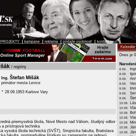
|
|
|
|
|
PROJEKTY
kampane
reklama
pridajte osobnosť
kontakt
Dnes je 0
Narodeni
išák
/ regióny
Ing
8.08.
Igo
8.08.
Štefan Mišák
Ing.
Ann
8.08.
primátor mesta Levice
Vav
9.08.
Imr
9.08.
28.09.1953 Karlove Vary
*
Ser
9.08.
Šte
9.08.
Lás
10.08.
Vla
10.08.
Boh
10.08.
Vla
10.08.
redná priemyselná škola, Nové Mesto nad Váhom, študijný odbor
Mir
10.08.
 a prístrojová technika
Ján
10.08.
 vysoká škola technická (SVŠT), Strojnícka fakulta, Bratislava
Ján
10.08.
cka fakulta, postgraduálne štúdium so zameraním na jadrovú