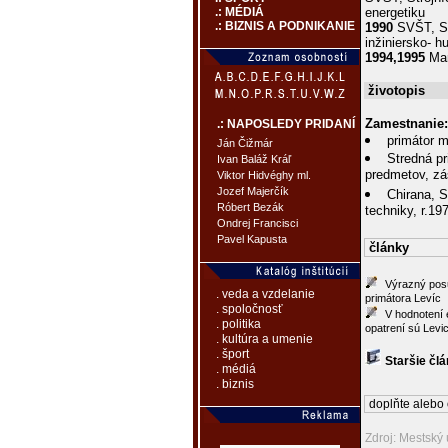
energetiku
.: MÉDIÁ
.: BIZNIS A PODNIKANIE
1990
SVŠT, St
inžiniersko- 
1994,1995
Man
životopis
Zamestnanie:
.: NAPOSLEDY PRIDANÍ
primátor m
Ján Čižmár
Stredná pr
Ivan Baláž Kráľ
predmetov, zás
Viktor Hidvéghy ml.
Jozef Majerčík
Chirana, S
Róbert Bezák
techniky, r.19
Ondrej Francisci
Pavel Kapusta
články
Výrazný pos
. veda a vzdelanie
primátora Levíc
. spoločnosť
V hodnotení
. politika
opatrení sú Levi
. kultúra a umenie
. šport
Staršie čl
. médiá
. biznis
doplňte alebo 
Zdroj: Mestský