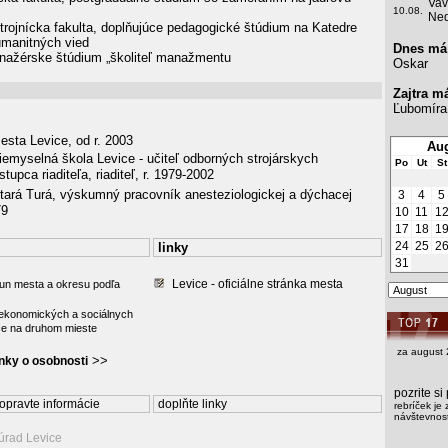
Vav
10.08.
Ned
rojnícka fakulta, doplňujúce pedagogické štúdium na Katedre
humanitných vied
Dnes má
ažérske štúdium „školiteľ manažmentu
Oskar
Zajtra m
Ľubomíra
esta Levice, od r. 2003
Aug
iemyselná škola Levice - učiteľ odborných strojárskych
Po
Ut
St
tupca riaditeľa, riaditeľ, r. 1979-2002
tará Turá, výskumný pracovník anesteziologickej a dýchacej
3
4
5
79
10
11
1
17
18
1
24
25
2
linky
31
Levice - oficiálne stránka mesta
un mesta a okresu podľa
 ekonomických a sociálnych
ce na druhom mieste
za august 
>>
ánky o osobnosti
pozrite s
opravte informácie
doplňte linky
rebríček je 
návštevnost
 úrad Levice