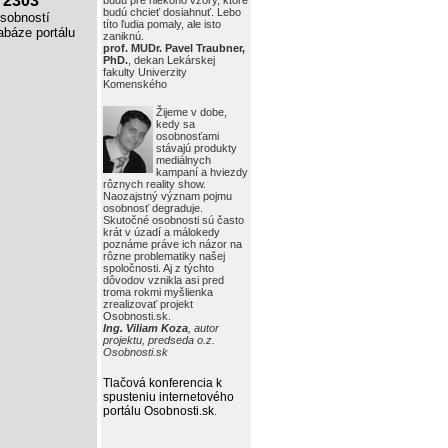
2303
budú pre niekoho vzory, ktoré
budú chcieť dosiahnuť. Lebo
obností
títo ľudia pomaly, ale isto
báze portálu
zaniknú.
prof. MUDr. Pavel Traubner,
PhD.
, dekan Lekárskej
fakulty Univerzity
Komenského
Žijeme v dobe,
kedy sa
osobnosťami
stávajú produkty
mediálnych
kampaní a hviezdy
rôznych reality show.
Naozajstný význam pojmu
osobnosť degraduje.
Skutočné osobnosti sú často
krát v úzadí a málokedy
poznáme práve ich názor na
rôzne problematiky našej
spoločnosti. Aj z týchto
dôvodov vznikla asi pred
troma rokmi myšlienka
zrealizovať projekt
Osobnosti.sk.
Ing. Viliam Koza
, autor
projektu, predseda o.z.
Osobnosti.sk
Tlačová konferencia k
spusteniu internetového
portálu Osobnosti.sk
.