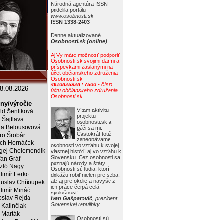
Národná agentúra ISSN
pridelila portálu
www.osobnosti.sk
ISSN 1338-2403
Denne aktualizované.
Osobnosti.sk (online)
Aj Vy máte možnosť podporiť
Osobnosti.sk svojimi darmi a
príspevkami zaslanými na
účet občianskeho združenia
Osobnosti.sk
4010825928 / 7500
- číslo
8.08.2026
účtu občianskeho združenia
Osobnosti.sk
ny/výročie
Vítam aktivitu
rid Šenitková
projektu
r Šajtlava
osobnosti.sk a
a Belousovová
páči sa mi.
Častokrát totiž
ro Šrobár
zanedbávame
ich Hornáček
osobnosti vo vzťahu k svojej
gej Chelemendik
vlastnej histórií aj vo vzťahu k
Slovensku. Cez osobnosti sa
fan Gráf
poznajú národy a štáty.
zló Nagy
Osobnosti sú ľudia, ktorí
dimír Ferko
dokážu robiť nielen pre seba,
ale aj pre okolie a navyše z
uslav Chňoupek
ich práce čerpá celá
dimír Mináč
spoločnosť.
oslav Rejda
Ivan Gašparovič
, prezident
Slovenskej repulibky
 Kalinčiak
 Marták
Osobnosti sú