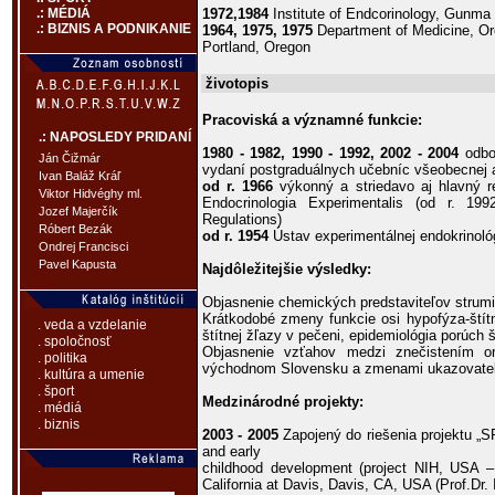
1972,1984
Institute of Endcorinology, Gunma
.: MÉDIÁ
.: BIZNIS A PODNIKANIE
1964, 1975, 1975
Department of Medicine, Or
Portland, Oregon
životopis
Pracoviská a významné funkcie:
.: NAPOSLEDY PRIDANÍ
1980 - 1982, 1990 - 1992, 2002 - 2004
odbor
Ján Čižmár
vydaní postgraduálnych učebníc všeobecnej a 
Ivan Baláž Kráľ
od r. 1966
výkonný a striedavo aj hlavný r
Viktor Hidvéghy ml.
Endocrinologia Experimentalis (od r. 1
Jozef Majerčík
Regulations)
Róbert Bezák
od r. 1954
Ústav experimentálnej endokrinoló
Ondrej Francisci
Pavel Kapusta
Najdôležitejšie výsledky:
Objasnenie chemických predstaviteľov strumigé
Krátkodobé zmeny funkcie osi hypofýza-ští
. veda a vzdelanie
štítnej žľazy v pečeni, epidemiológia porúch 
. spoločnosť
Objasnenie vzťahov medzi znečistením or
. politika
východnom Slovensku a zmenami ukazovateľov
. kultúra a umenie
. šport
Medzinárodné projekty:
. médiá
. biznis
2003 - 2005
Zapojený do riešenia projektu 
and early
childhood development (project NIH, USA – 
California at Davis, Davis, CA, USA (Prof.Dr. I