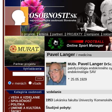
|
|
|
|
|
o projekte
kritériá
partneri
PROJEKTY
kampane
rekla
Pavel Langer
/ medicína
Pavel Langer
MUDr.
DrSc
patofyziológia endokrinného s
endokrinológie SAV
25.05.1929
*
v menách
všade
vzdelanie
.: VEDA A VZDELANIE
1953
Lekárska fakulta Univerzity Komenského
.: SPOLOČNOSŤ
.: POLITIKA
Študijné pobyty:
.: UMENIE A KULTÚRA
.: ŠPORT