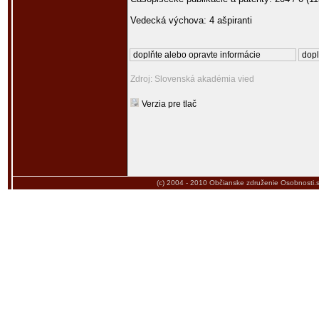
Vedecká výchova: 4 ašpiranti
doplňte alebo opravte informácie
dopl
Zdroj: Slovenská akadémia vied
Verzia pre tlač
(c) 2004 - 2010
Občianske združenie Osobnosti.