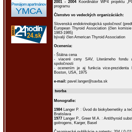
2001 - 2004
Koordinátor WP4 projektu „P
programu
Členstvo vo vedeckých organizáciách:
Slovenská endokrinologická spoločnosť (pred
European Thyroid Association (člen komisi
1983-1985)
bývalý člen American Thyroid Association
Ocenenia:
- Štátna cena
- viaceré ceny SAV, Literárneho fondu a
spoločnosti
- ocenením je aj funkcia vice-prezidenta I
Boston, USA, 1975
e-mail:
pavel.langer@savba.sk
tvorba
Monografie:
1984
Langer P. : Úvod do biokybernetiky a te
Bratislava
1977
Langer P., Greer M.A. : Antithyroid subs
goitrogens, Karger, Basel
Časopisecké publikácie a patenty: 204 / 0 (1