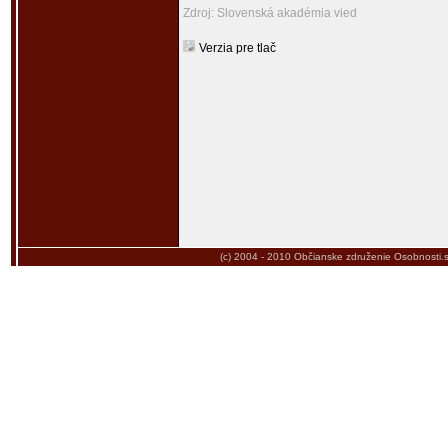
Zdroj: Slovenská akadémia vied
Verzia pre tlač
(c) 2004 - 2010
Občianske združenie Osobnosti.