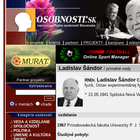
|
|
|
|
|
o projekte
kritériá
partneri
PROJEKTY
kampane
rekla
Ladislav Šándor
/ prírodné vedy
Ladislav Šándor
RNDr.
C
fyzik, Ústav experimentálnej 
21.05.1941 Spišská Nová V
*
v menách
všade
vzdelanie
.: VEDA A VZDELANIE
1967
Prírodovedecká fakulta Univerzity P. J.
.: SPOLOČNOSŤ
.: POLITIKA
Študijné pobyty:
.: UMENIE A KULTÚRA
.: ŠPORT