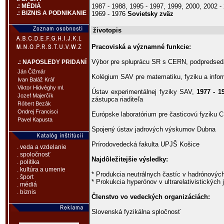
1987 - 1988, 1995 - 1997, 1999, 2000, 2002 
.: MÉDIÁ
.: BIZNIS A PODNIKANIE
1969 - 1976
Sovietsky zväz
životopis
Pracoviská a významné funkcie:
Výbor pre spluprácu SR s CERN, podpredsed
.: NAPOSLEDY PRIDANÍ
Ján Čižmár
Kolégium SAV pre matematiku, fyziku a infor
Ivan Baláž Kráľ
Viktor Hidvéghy ml.
Ústav experimentálnej fyziky SAV,
1977 - 1
Jozef Majerčík
zástupca riaditeľa
Róbert Bezák
Ondrej Francisci
Európske laboratórium pre časticovú fyziku
Pavel Kapusta
Spojený ústav jadrových výskumov Dubna
Prírodovedecká fakulta UPJŠ Košice
. veda a vzdelanie
. spoločnosť
Najdôležitejšie výsledky:
. politika
. kultúra a umenie
* Produkcia neutrálnych častíc v hadrónových
. šport
* Prokukcia hyperónov v ultrarelativistických
. médiá
. biznis
Členstvo vo vedeckých organizáciách:
Slovenská fyzikálna spločnosť