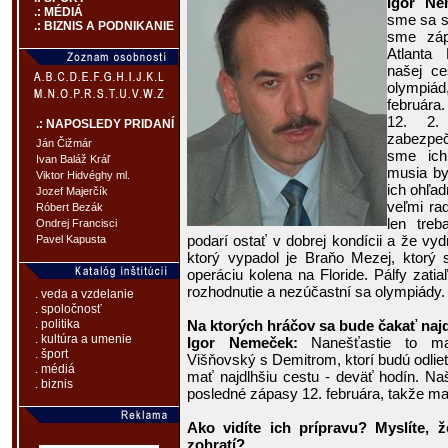
Igor Ne
.: MÉDIÁ
sme sa st
.: BIZNIS A PODNIKANIE
sme záp
Atlanta
našej ce
olympiá
februára
12. 2.
.: NAPOSLEDY PRIDANÍ
zabezpe
Ján Čižmár
sme ich
Ivan Baláž Kráľ
musia by
Viktor Hidvéghy ml.
ich ohľad
Jozef Majerčík
veľmi rad
Róbert Bezák
len tre
Ondrej Francisci
podarí ostať v dobrej kondícii a že vyd
Pavel Kapusta
ktorý vypadol je Braňo Mezej, ktorý 
operáciu kolena na Floride. Pálfy zati
rozhodnutie a nezúčastní sa olympiády.
. veda a vzdelanie
. spoločnosť
Na ktorých hráčov sa bude čakať naj
. politika
. kultúra a umenie
Igor Nemeček:
Nanešťastie to majú
. šport
Višňovský s Demitrom, ktorí budú odlie
. médiá
mať najdlhšiu cestu - deväť hodín. Naš
. biznis
posledné zápasy 12. februára, takže ma
Ako vidíte ich prípravu? Myslíte, 
zohratí?