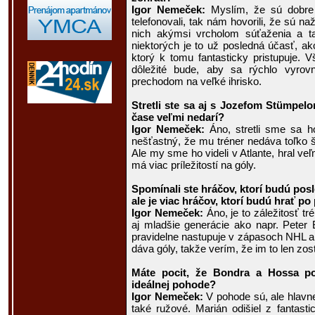
Igor Nemeček:
Myslím, že sú dobre 
telefonovali, tak nám hovorili, že sú na
nich akýmsi vrcholom súťaženia a ta
niektorých je to už posledná účasť, ak
ktorý k tomu fantasticky pristupuje. V
dôležité bude, aby sa rýchlo vyro
prechodom na veľké ihrisko.
Stretli ste sa aj s Jozefom Stümpe
čase veľmi nedarí?
Igor Nemeček:
Áno, stretli sme sa h
nešťastný, že mu tréner nedáva toľko š
Ale my sme ho videli v Atlante, hral veľ
má viac príležitostí na góly.
Spomínali ste hráčov, ktorí budú pos
ale je viac hráčov, ktorí budú hrať po 
Igor Nemeček:
Áno, je to záležitosť tr
aj mladšie generácie ako napr. Peter
pravidelne nastupuje v zápasoch NHL a
dáva góly, takže verím, že im to len zos
Máte pocit, že Bondra a Hossa p
ideálnej pohode?
Igor Nemeček:
V pohode sú, ale hlavne
také ružové. Marián odišiel z fantast