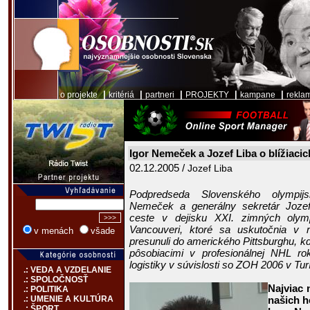
|
|
|
|
|
o projekte
kritériá
partneri
PROJEKTY
kampane
rekla
Igor Nemeček a Jozef Liba o blížiaci
02.12.2005 /
Jozef Liba
Podpredseda Slovenského olympi
Nemeček a generálny sekretár Jozef
ceste v dejisku XXI. zimných olym
Vancouveri, ktoré sa uskutočnia v 
v menách
všade
presunuli do amerického Pittsburghu, k
pôsobiacimi v profesionálnej NHL r
logistiky v súvislosti so ZOH 2006 v Tur
.: VEDA A VZDELANIE
.: SPOLOČNOSŤ
Najviac 
.: POLITIKA
našich ho
.: UMENIE A KULTÚRA
.: ŠPORT