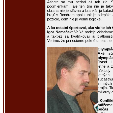
Atlante sa mu nedarí až tak zle. Sí
podmienkami, ale ten tím nie je ta
obrana nie je slávna a brankár je katast
hrajú s Bondrom spolu, tak je to lepšie,
pozície, čom nie je veľmi logické.
A čo ostatní športovci, ako vidíte ic
Igor Nemeček:
Veľké nádeje vkladáme
a taktiež sa kvalifikovali aj biatlonis
Veríme, že prinesieme pekné umiestnen
Olympiá
Aké sú
olympiád
Jozef L
letné a z
náklady 
letnýc
zúčastňu
zimných 
krajín. T
miliardy 
„Konflik
môžeme 
počas 