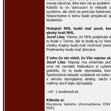
menej náročné, lebo tam nie je problém s
Kdežto tu vo Vancouvri to nebude z
systéme, ale skôr na princípe ľudskosti
Nepochybne k tomu bude prispievať aj 
študentov.
Hokejisti NHL budú mať pocit, ke
akoby hrali NHL.
Jozef Liba:
Vieme, že NHL podpísalo d
to bude v Turíne, tak to bude aj vo Va
všetky krajiny budú mať možnosť postav
Podmienky budú mať domáce.
Z toho čo ste videli, čo Vás najviac s
Jozef Liba:
Najviac ma sklamalo poča
sme nič nevideli. Nabudúce si vyberi
potešilo, že to bude olympiáda, kt
Športoviská nebudú vzdialené od seba
v okruhu olympijskej dediny, takže t
rodinný duch tejto olympiády.
- mf - | osobnosti.sk
Kliknite si:
Rezolúcia Valného zhromaždenia OSN č
PDF]