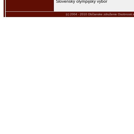
Slovenský olympijský výbor
(c) 2004 - 2010
Občianske združenie Osobnosti.