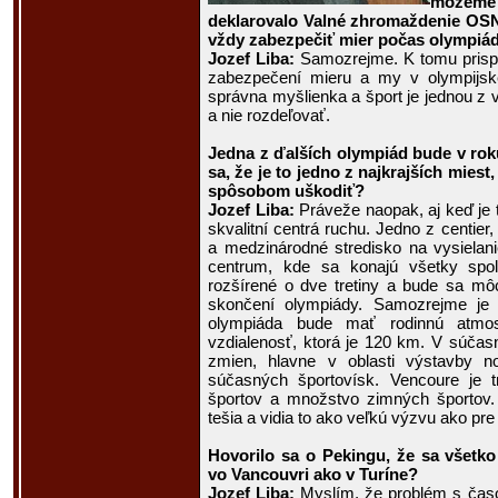
môžeme
deklarovalo Valné zhromaždenie OSN 
vždy zabezpečiť mier počas olympiá
Jozef Liba:
Samozrejme. K tomu prispie
zabezpečení mieru a my v olympijske
správna myšlienka a šport je jednou z v
a nie rozdeľovať.
Jedna z ďalších olympiád bude v rok
sa, že je to jedno z najkrajších mie
spôsobom uškodiť?
Jozef Liba:
Práveže naopak, aj keď je t
skvalitní centrá ruchu. Jedno z centier
a medzinárodné stredisko na vysielan
centrum, kde sa konajú všetky spol
rozšírené o dve tretiny a bude sa môc
skončení olympiády. Samozrejme je 
olympiáda bude mať rodinnú atmos
vzdialenosť, ktorá je 120 km. V súča
zmien, hlavne v oblasti výstavby no
súčasných športovísk. Vencoure je 
športov a množstvo zimných športov. 
tešia a vidia to ako veľkú výzvu ako pre
Hovorilo sa o Pekingu, že sa všetk
vo Vancouvri ako v Turíne?
Jozef Liba:
Myslím, že problém s časo