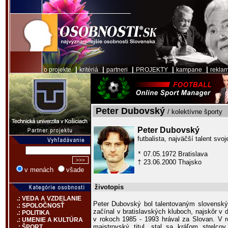
|
|
|
|
|
o projekte
kritériá
partneri
PROJEKTY
kampane
rekla
Peter Dubovský
/ kolektívne športy
Peter Dubovský
futbalista, najväčší talent svoj
07.05.1972 Bratislava
*
23.06.2000 Thajsko
†
v menách
všade
životopis
.: VEDA A VZDELANIE
Peter Dubovský bol talentovaným slovenským
.: SPOLOČNOSŤ
začínal v bratislavských kluboch, najskôr v 
.: POLITIKA
v rokoch 1985 - 1993 hrával za Slovan. V 
.: UMENIE A KULTÚRA
majstrovský titul, stal sa kráľom strelcov
.: ŠPORT