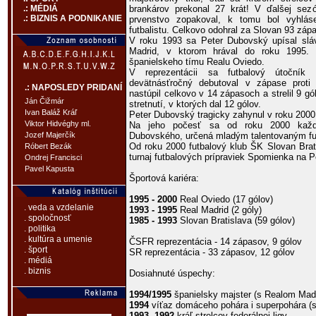
brankárov prekonal 27 krát! V ďalšej sezó
.: MÉDIÁ
.: BIZNIS A PODNIKANIE
prvenstvo zopakoval, k tomu bol vyhlás
futbalistu. Celkovo odohral za Slovan 93 zápas
V roku 1993 sa Peter Dubovský upísal sl
Madrid, v ktorom hrával do roku 1995. 
španielskeho tímu Realu Oviedo.
V reprezentácii sa futbalový útočník
devätnásťročný debutoval v zápase proti
.: NAPOSLEDY PRIDANÍ
nastúpil celkovo v 14 zápasoch a strelil 9 g
Ján Čižmár
stretnutí, v ktorých dal 12 gólov.
Ivan Baláž Kráľ
Peter Dubovský tragicky zahynul v roku 2000
Viktor Hidvéghy ml.
Na jeho počesť sa od roku 2000 každ
Dubovského, určená mladým talentovaným fut
Jozef Majerčík
Od roku 2000 futbalový klub ŠK Slovan Brat
Róbert Bezák
turnaj futbalových prípraviek Spomienka na 
Ondrej Francisci
Pavel Kapusta
Športová kariéra:
1995 - 2000
Real Oviedo (17 gólov)
. veda a vzdelanie
1993 - 1995
Real Madrid (2 góly)
. spoločnosť
1985 - 1993
Slovan Bratislava (59 gólov)
. politika
. kultúra a umenie
ČSFR reprezentácia - 14 zápasov, 9 gólov
. šport
SR reprezentácia - 33 zápasov, 12 gólov
. médiá
. biznis
Dosiahnuté úspechy:
1994/1995
španielsky majster (s Realom Madr
1994
víťaz domáceho pohára i superpohára (
1993, 1992
kráľ strelcov federálnej ligy