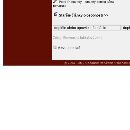
Peter Dubovský – smutný koniec pána
futbalistu
>>
Staršie články o osobnosti
doplňte alebo opravte informácie
dopl
Zdroj: Slovenský futbalový zväz
Verzia pre tlač
(c) 2004 - 2010
Občianske združenie Osobnosti.