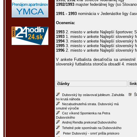
1992/1993
majster federálnej ligy (so Slovano
1991 - 1993
nominácia v Jedenástke ligy čas
Ocenenia:
1993
2. miesto v ankete Najlepší športovec 
1993
1. miesto v ankete Najlepší slovenský fu
1994
3. miesto v ankete Najlepší slovenský fu
1995
3. miesto v ankete Najlepší slovenský fu
1996
2. miesto v ankete Najlepší slovenský fu
V ankete Futbalista desaťročia sa umiestnil
slovenský futbalista storočia obsadil 4. miest
články
link
Š
Dubovský by oslavoval jubileum. Zahubila
ho krutá náhoda
Nezabudnuteľná strata. Dubovský má
smutné výročie
Cez víkend Spomienka na Petra
Dubovského
Andrej Rendla prekonal Dubovského
Tehelné pole spomínalo na Dubovského
Peter Dubovský - smrť prišla priskoro