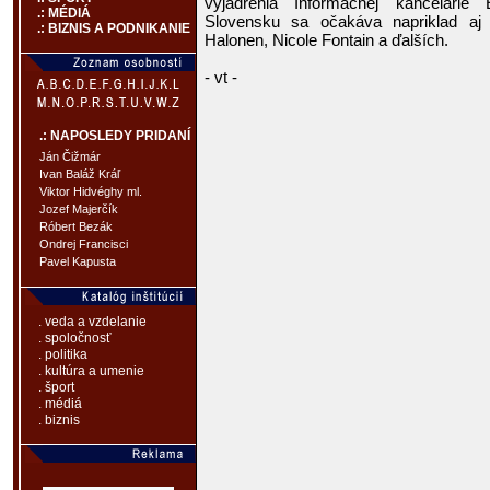
vyjadrenia Informačnej kancelárie
.: MÉDIÁ
Slovensku sa očakáva napriklad aj 
.: BIZNIS A PODNIKANIE
Halonen, Nicole Fontain a ďalších.
- vt -
.: NAPOSLEDY PRIDANÍ
Ján Čižmár
Ivan Baláž Kráľ
Viktor Hidvéghy ml.
Jozef Majerčík
Róbert Bezák
Ondrej Francisci
Pavel Kapusta
. veda a vzdelanie
. spoločnosť
. politika
. kultúra a umenie
. šport
. médiá
. biznis