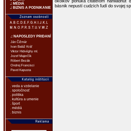
okolkov ponúka čitateľom nahliadnuť d
.: MÉDIÁ
básnik nepustí cudzích ľudí do svojej sp
.: BIZNIS A PODNIKANIE
.: NAPOSLEDY PRIDANÍ
Ján Čižmár
Ivan Baláž Kráľ
Viktor Hidvéghy ml.
Jozef Majerčík
Róbert Bezák
Ondrej Francisci
Pavel Kapusta
. veda a vzdelanie
. spoločnosť
. politika
. kultúra a umenie
. šport
. médiá
. biznis