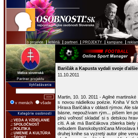
|
|
|
|
|
o projekte
kritériá
partneri
PROJEKTY
kampane
rekla
Baričák a Kapusta vydali svoje ďalši
11.10.2011
Martin, 10. 10. 2011 - Agilné martinské
s novou nádielkou poézie. Kniha V tic
v menách
všade
Hiraxa Baričáka v oblasti rýmov. Ale sá
básne, nepoužívam rým... píšem len p
plnú voľnosť skladať si s detskou hra
.: VEDA A VZDELANIE
cíti. A ak má Baričákova zbierka biely 
.: SPOLOČNOSŤ
nebudem Banskobystričana Miroslava Ka
.: POLITIKA
druhej knihe sa vyzretý autor plne ve
.: UMENIE A KULTÚRA
.: ŠPORT