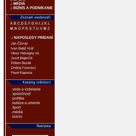
.: MÉDIÁ
.: BIZNIS A PODNIKANIE
.: NAPOSLEDY PRIDANÍ
Ján Čižmár
Ivan Baláž Kráľ
Viktor Hidvéghy ml.
Jozef Majerčík
Róbert Bezák
Ondrej Francisci
Pavel Kapusta
. veda a vzdelanie
. spoločnosť
. politika
. kultúra a umenie
. šport
. médiá
. biznis