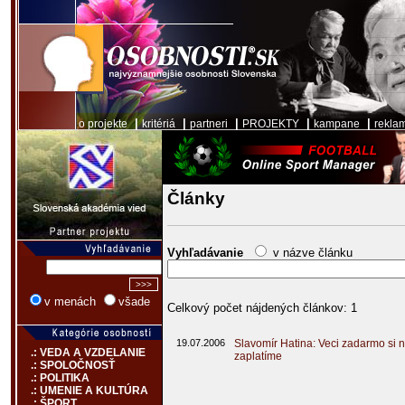
|
|
|
|
|
o projekte
kritériá
partneri
PROJEKTY
kampane
rekla
Články
Vyhľadávanie
v názve článku
v menách
všade
Celkový počet nájdených článkov: 1
19.07.2006
Slavomír Hatina: Veci zadarmo si 
.: VEDA A VZDELANIE
zaplatíme
.: SPOLOČNOSŤ
.: POLITIKA
.: UMENIE A KULTÚRA
.: ŠPORT