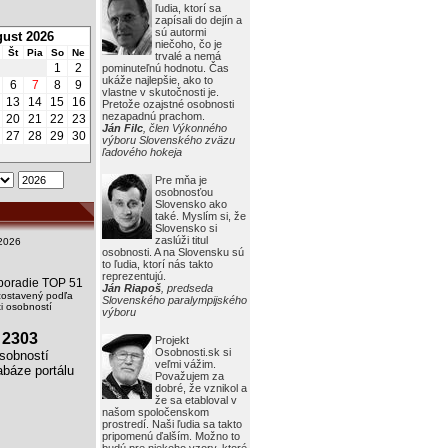
ľudia, ktorí sa
zapísali do dejín a
sú autormi
ust 2026
niečoho, čo je
Št
Pia
So
Ne
trvalé a nemá
1
2
pominuteľnú hodnotu. Čas
ukáže najlepšie, ako to
6
7
8
9
vlastne v skutočnosti je.
13
14
15
16
Pretože ozajstné osobnosti
nezapadnú prachom.
20
21
22
23
Ján Filc
, člen Výkonného
27
28
29
30
výboru Slovenského zväzu
ľadového hokeja
Pre mňa je
osobnosťou
Slovensko ako
také. Myslím si, že
Slovensko si
zaslúži titul
2026
osobnosti. A na Slovensku sú
to ľudia, ktorí nás takto
reprezentujú.
i poradie TOP 51
Ján Riapoš
, predseda
zostavený podľa
Slovenského paralympijského
 osobností
výboru
2303
Projekt
Osobnosti.sk si
obností
veľmi vážim.
báze portálu
Považujem za
dobré, že vznikol a
že sa etabloval v
našom spoločenskom
prostredí. Naši ľudia sa takto
pripomenú ďalším. Možno to