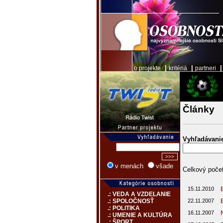
|
|
o projekte
kritériá
partneri
Články
Vyhľadávani
v menách
všade
Celkový počet
15.11.2010
.: VEDA A VZDELANIE
22.11.2007
.: SPOLOČNOSŤ
.: POLITIKA
16.11.2007
.: UMENIE A KULTÚRA
.: ŠPORT