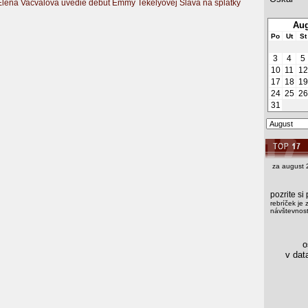
Elena Vacvalová uvedie debut Emmy Tekelyovej Sláva na splátky
Aug
Po
Ut
St
3
4
5
10
11
12
17
18
19
24
25
26
31
za august 
pozrite s
rebríček je 
návštevnosti
os
v data