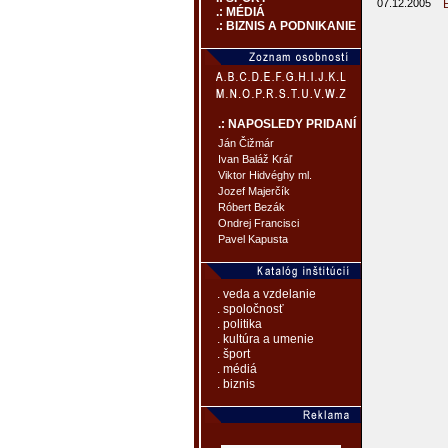
07.12.2005
.: MÉDIÁ
.: BIZNIS A PODNIKANIE
.: NAPOSLEDY PRIDANÍ
Ján Čižmár
Ivan Baláž Kráľ
Viktor Hidvéghy ml.
Jozef Majerčík
Róbert Bezák
Ondrej Francisci
Pavel Kapusta
. veda a vzdelanie
. spoločnosť
. politika
. kultúra a umenie
. šport
. médiá
. biznis