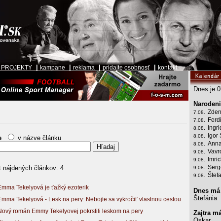
|
|
|
|
|
PROJEKTY
kampane
reklama
pridajte osobnosť
kontakt
Dnes je 0
Narodeni
Zden
7.08.
Ferd
7.08.
Ingr
8.08.
Igor 
8.08.
e
v názve článku
Anna
8.08.
Vavr
9.08.
Imri
9.08.
Serg
 nájdených článkov: 4
9.08.
Štef
9.08.
Emma Tekelyová je ťažký ezoterik
Dnes má
Štefánia
Emma Tekelyová - Lesk na pery: Nebojte sa vykročiť vlastnou cestou
Nový román Emmy Tekelyovej pokrstili leskom na pery
Zajtra m
Oskar