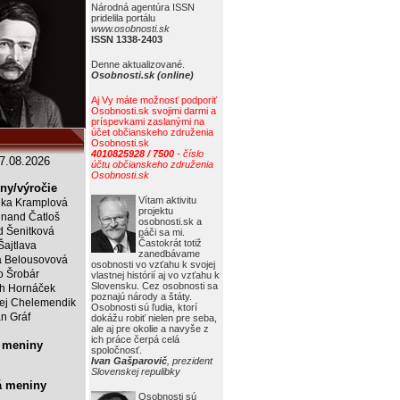
Národná agentúra ISSN
pridelila portálu
www.osobnosti.sk
ISSN 1338-2403
Denne aktualizované.
Osobnosti.sk (online)
Aj Vy máte možnosť podporiť
Osobnosti.sk svojimi darmi a
príspevkami zaslanými na
účet občianskeho združenia
Osobnosti.sk
4010825928 / 7500
- číslo
7.08.2026
účtu občianskeho združenia
Osobnosti.sk
ny/výročie
Vítam aktivitu
ka Kramplová
projektu
inand Čatloš
osobnosti.sk a
id Šenitková
páči sa mi.
Častokrát totiž
Šajtlava
zanedbávame
 Belousovová
osobnosti vo vzťahu k svojej
o Šrobár
vlastnej histórií aj vo vzťahu k
Slovensku. Cez osobnosti sa
ch Hornáček
poznajú národy a štáty.
ej Chelemendik
Osobnosti sú ľudia, ktorí
an Gráf
dokážu robiť nielen pre seba,
ale aj pre okolie a navyše z
ich práce čerpá celá
 meniny
spoločnosť.
Ivan Gašparovič
, prezident
Slovenskej repulibky
á meniny
Osobnosti sú