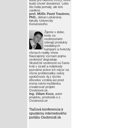
budú pre niekoho vzory, ktoré
budú chcieť dosiahnuť. Lebo
títo ľudia pomaly, ale isto
zaniknú.
prof. MUDr. Pavel Traubner,
PhD.
, dekan Lekárskej
fakulty Univerzity
Komenského
Žijeme v dobe,
kedy sa
osobnosťami
stávajú produkty
mediálnych
kampaní a hviezdy
rôznych reality show.
Naozajstný význam pojmu
osobnosť degraduje.
Skutočné osobnosti sú často
krát v úzadí a málokedy
poznáme práve ich názor na
rôzne problematiky našej
spoločnosti. Aj z týchto
dôvodov vznikla asi pred
troma rokmi myšlienka
zrealizovať projekt
Osobnosti.sk.
Ing. Viliam Koza
, autor
projektu, predseda o.z.
Osobnosti.sk
Tlačová konferencia k
spusteniu internetového
portálu Osobnosti.sk
.