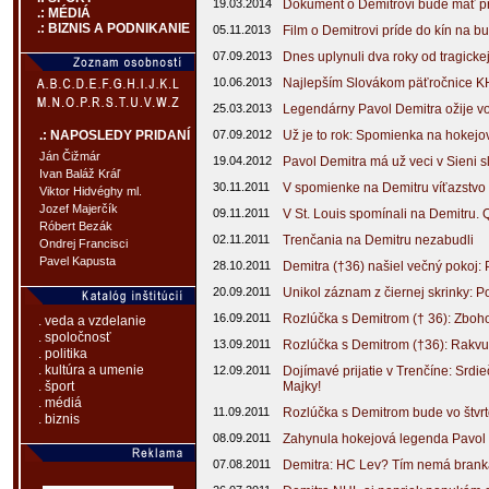
19.03.2014
Dokument o Demitrovi bude mať p
.: MÉDIÁ
.: BIZNIS A PODNIKANIE
05.11.2013
Film o Demitrovi príde do kín na bu
07.09.2013
Dnes uplynuli dva roky od tragicke
10.06.2013
Najlepším Slovákom päťročnice K
25.03.2013
Legendárny Pavol Demitra ožije vo
07.09.2012
Už je to rok: Spomienka na hokejo
.: NAPOSLEDY PRIDANÍ
Ján Čižmár
19.04.2012
Pavol Demitra má už veci v Sieni s
Ivan Baláž Kráľ
30.11.2011
V spomienke na Demitru víťazstvo
Viktor Hidvéghy ml.
Jozef Majerčík
09.11.2011
V St. Louis spomínali na Demitru. 
Róbert Bezák
02.11.2011
Trenčania na Demitru nezabudli
Ondrej Francisci
Pavel Kapusta
28.10.2011
Demitra (†36) našiel večný pokoj:
20.09.2011
Unikol záznam z čiernej skrinky: 
16.09.2011
Rozlúčka s Demitrom († 36): Zboh
. veda a vzdelanie
. spoločnosť
13.09.2011
Rozlúčka s Demitrom (†36): Rakvu 
. politika
. kultúra a umenie
12.09.2011
Dojímavé prijatie v Trenčíne: Srdi
Majky!
. šport
. médiá
11.09.2011
Rozlúčka s Demitrom bude vo štvr
. biznis
08.09.2011
Zahynula hokejová legenda Pavol 
07.08.2011
Demitra: HC Lev? Tím nemá brankár