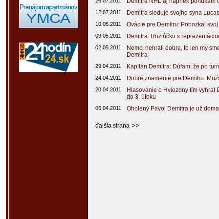
26.07.2011
Demitra NHL aj napriek ponukám o
12.07.2011
Demitra sleduje svojho syna Luca
10.05.2011
Ovácie pre Demitru: Pobozkal svoj
09.05.2011
Demitra: Rozlúčku s reprezentácio
02.05.2011
Nemci nehrali dobre, to len my sme
Demitra
29.04.2011
Kapitán Demitra: Dúfam, že po turn
24.04.2011
Dobré znamenie pre Demitru. Mužst
20.04.2011
Hlasovanie o Hviezdny tím vyhral 
do 3. útoku
06.04.2011
Oholený Pavol Demitra je už doma
>>
ďalšia strana