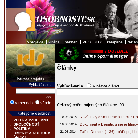
|
|
|
|
|
o projekte
kritériá
partneri
PROJEKTY
kampane
rekla
Články
Vyhľadávanie
v názve článku
v menách
všade
Celkový počet nájdených článkov: 99
10.02.2015
Nové fakty o smrti Pavla Demitru: p
.: VEDA A VZDELANIE
10.09.2014
Dokument o Demitrovi nie je filmo
.: SPOLOČNOSŤ
.: POLITIKA
21.08.2014
Paľko Demitra († 36) opäť spojil h
.: UMENIE A KULTÚRA
.: ŠPORT